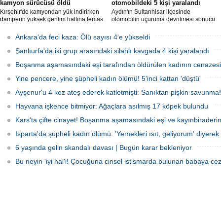
kamyon sürücüsü öldü
otomobildeki 5 kişi yaralandı
Kırşehir'de kamyondan yük indirirken
Aydın'ın Sultanhisar ilçesinde
damperin yüksek gerilim hattına temas
otomobilin uçuruma devrilmesi sonucu
etmesi sonucu elektrik akımına kapılan
5 kişi yaralandı.
sürücü hayatını kaybetti.
Ankara'da feci kaza: Ölü sayısı 4'e yükseldi
Şanlıurfa'da iki grup arasındaki silahlı kavgada 4 kişi yaralandı
Boşanma aşamasındaki eşi tarafından öldürülen kadının cenazesi 
Yine pencere, yine şüpheli kadın ölümü! 5'inci kattan 'düştü'
Ayşenur'u 4 kez ateş ederek katletmişti: Sanıktan pişkin savunma!
Hayvana işkence bitmiyor: Ağaçlara asılmış 17 köpek bulundu
Kars'ta çifte cinayet! Boşanma aşamasındaki eşi ve kayınbiraderini 
Isparta'da şüpheli kadın ölümü: 'Yemekleri ısıt, geliyorum' diyerek 
6 yaşında gelin skandalı davası | Bugün karar bekleniyor
Bu neyin 'iyi hal'i! Çocuğuna cinsel istismarda bulunan babaya cez