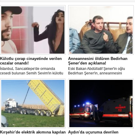
Külotlu çorap cinayetinde verilen
Anneannesini öldüren Bedirhan
cezalar onandı!
Şener’den açıklama!
İstanbuL Sancaktepe'de ormanda
Eski Bakan Abdüllatif Şener'in oğlu
cesedi bulunan Semih Sevim'in külotlu
Bedirhan Şener'in, anneannesini
çorapla boğularak öldürüldüğü
öldürmesine ilişkin davada karar
iddiasına ilişkin sanık Seçil Çiftçi'ye
açıklandı. "Anneannem benim dünyada
verilen 'ağırlaştırılmış müebbet' ve
en sevdiğim insanlardan biridir" diyen
babası hakkındaki 'müebbet' kararı,
Bedirhan Şener'in ifadesi dikkat
istinaf mahkemesi onadı.
çekerken, Şener'e verilen ceza belli
oldu.
Kırşehir'de elektrik akımına kapılan
Aydın'da uçuruma devrilen