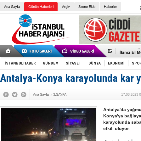
Ana Sayfa
Günün Haberleri
Arşiv
Sitene Ekle
Haberler
Elena Clem
Düşük Risk
Türk Voley
Töreninde
İkinci El M
Guguk kuş
Sneaker Ay
İSTANBULHABER
GÜNDEM
SİYASET
DÜNYA
EKONOMİ
SPO
Erkek Spor
Bakmalısın
Tommy Hilf
Antalya-Konya karayolunda kar ya
Yeri
Ceza sorum
Kayyum ata
Ankara kuli
Ana Sayfa
»
3.SAYFA
17.03.2023 0
Kemal Kılı
Erdoğan: “
'Kurultay D
Antalya'da yağmur
İtalyan Lis
Konya'ya bağlaya
karayolunda saba
etkili oluyor.