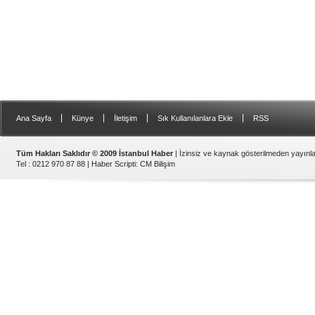
|
|
|
|
Ana Sayfa
Künye
İletişim
Sık Kullanılanlara Ekle
RSS
Tüm Hakları Saklıdır © 2009 İstanbul Haber
| İzinsiz ve kaynak gösterilmeden yayın
Tel : 0212 970 87 88 |
Haber Scripti
:
CM Bilişim