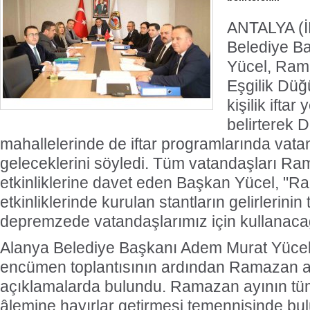
ANTALYA (İ
Belediye B
Yücel, Ram
Eşgilik Düğ
kişilik iftar
belirterek 
mahallelerinde de iftar programlarında vata
geleceklerini söyledi. Tüm vatandaşları 
etkinliklerine davet eden Başkan Yücel, 
etkinliklerinde kurulan stantların gelirlerini
depremzede vatandaşlarımız için kullanacağ
Alanya Belediye Başkanı Adem Murat Yücel,
encümen toplantısının ardından Ramazan ayı ha
açıklamalarda bulundu. Ramazan ayının tü
âlemine hayırlar getirmesi temennisinde b