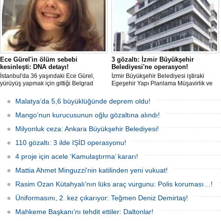
Ece Gürel'in ölüm sebebi
3 gözaltı: İzmir Büyükşehir
kesinleşti: DNA detayı!
Belediyesi'ne operasyon!
İstanbul'da 36 yaşındaki Ece Gürel,
İzmir Büyükşehir Belediyesi iştiraki
yürüyüş yapmak için gittiği Belgrad
Egeşehir Yapı Planlama Müşavirlik ve
Ormanı'nda 2 Mart 2025'te kayıplara
Teknoloji A.Ş.'ye yönelik 'İhaleye fesat
karıştı. 4 gün sonra sağ bulunan ancak
karıştırma' operasyonu düzenlendi. 4
Malatya’da 5,6 büyüklüğünde deprem oldu!
kaldırıldığı hastanede hayatını
şüpheliden 3'ü; Jandarma ekipleri
kaybeden Ece'nin ölümüyle ilgili
tarafınca gözaltına alındı.
Mango’nun kurucusunun oğlu gözaltına alındı!
soruşturma tamamlanırken, dikkat
çeken detaylar yer aldı.
Milyonluk ceza: Ankara Büyükşehir Belediyesi!
110 gözaltı: 3 ilde IŞİD operasyonu!
4 proje için acele ‘Kamulaştırma’ kararı!
Mattia Ahmet Minguzzi'nin katilinden yeni vukuat!
Rasim Ozan Kütahyalı'nın lüks araç vurgunu: Polis koruması…!
Üniformasını, 2. kez çıkarıyor: Teğmen Deniz Demirtaş!
Mahkeme Başkanı’nı tehdit ettiler: Daltonlar!