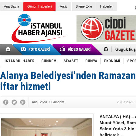
Ana Sayfa
Günün Haberleri
Arşiv
Sitene Ekle
Haberler
Türk Voley
Töreninde
İkinci El M
Guguk kuş
Sneaker Ay
Erkek Spor
İSTANBULHABER
GÜNDEM
SİYASET
DÜNYA
EKONOMİ
SPO
Bakmalısın
Tommy Hilf
Yeri
Ceza sorum
Alanya Belediyesi’nden Ramazan
Kayyum ata
Ankara kuli
iftar hizmeti
Kemal Kılı
Erdoğan: “
'Kurultay D
Ana Sayfa
»
Gündem
23.03.2023 1
İtalyan Lis
Ece Gürel'
3 gözaltı:
ANTALYA (İHA) – 
Murat Yücel, Ram
Salonu'nda 3 bin k
belirterek...