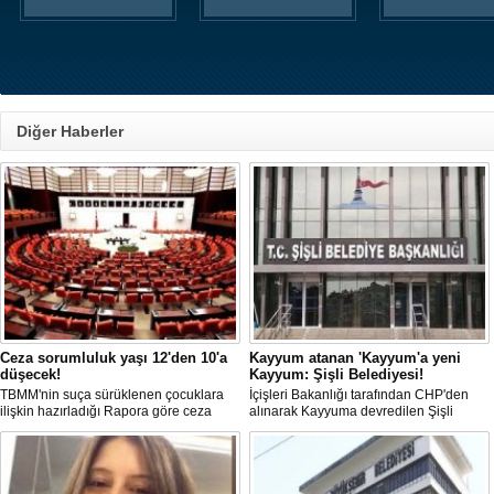
Diğer Haberler
Ceza sorumluluk yaşı 12'den 10'a
Kayyum atanan 'Kayyum'a yeni
düşecek!
Kayyum: Şişli Belediyesi!
TBMM'nin suça sürüklenen çocuklara
İçişleri Bakanlığı tarafından CHP'den
ilişkin hazırladığı Rapora göre ceza
alınarak Kayyuma devredilen Şişli
sorumluluğu yaşının; 12'den 10'a
Belediyesinde bir hafta içinde 2. kez
düşürülmesi planlanıyor.
Kayyum değişti.