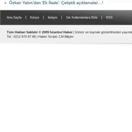
Özkan Yalım’dan ‘Ek İfade’: Çelişkili açıklamalar…!
|
|
|
|
Ana Sayfa
Künye
İletişim
Sık Kullanılanlara Ekle
RSS
Tüm Hakları Saklıdır © 2009 İstanbul Haber
| İzinsiz ve kaynak gösterilmeden yayın
Tel : 0212 970 87 88 |
Haber Scripti
:
CM Bilişim