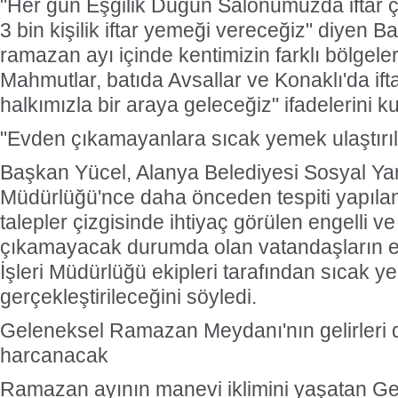
"Her gün Eşgilik Düğün Salonumuzda iftar ç
3 bin kişilik iftar yemeği vereceğiz" diyen 
ramazan ayı içinde kentimizin farklı bölgel
Mahmutlar, batıda Avsallar ve Konaklı'da if
halkımızla bir araya geleceğiz" ifadelerini ku
"Evden çıkamayanlara sıcak yemek ulaştırı
Başkan Yücel, Alanya Belediyesi Sosyal Yar
Müdürlüğü'nce daha önceden tespiti yapıla
talepler çizgisinde ihtiyaç görülen engelli v
çıkamayacak durumda olan vatandaşların e
İşleri Müdürlüğü ekipleri tarafından sıcak y
gerçekleştirileceğini söyledi.
Geleneksel Ramazan Meydanı'nın gelirleri
harcanacak
Ramazan ayının manevi iklimini yaşatan 