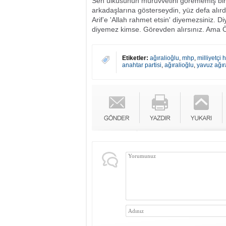
Sen ülküsünün mürüvvetini görememiş bir 
arkadaşlarına gösterseydin, yüz defa alır
Arif’e 'Allah rahmet etsin' diyemezsiniz. D
diyemez kimse. Görevden alırsınız. Ama Ö
Etiketler:
ağıralioğlu
,
mhp
,
milliyetçi 
anahtar partisi
,
ağıralioğlu
,
yavuz ağır