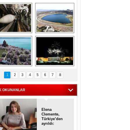
Askeri gemi 
Kapadokya'nın 
zarlığındaki terk 
'kalbi' Narlıgöl 
dilmiş gemilerin 
ilkbaharda bir başka 
etkileyici 
güzel
görüntüleri
iyaretçisiz kalan 
Haftanın 
Akdamar Adası 
fotoğrafları
1
2
3
4
5
6
7
8
dem çiçekleri ile 
örsel bir güzellik
K OKUNANLAR
Elena
Clemente,
Türkiye’den
ayrıldı:
Diplomatik