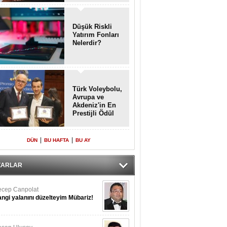
Enkaz!
Düşük Riskli
Yatırım Fonları
Nelerdir?
Türk Voleybolu,
Avrupa ve
Akdeniz'in En
Prestijli Ödül
Töreninde
Yeniden Onur
Konuğu
|
|
DÜN
BU HAFTA
BU AY
ZARLAR
cep Canpolat
ngi yalanını düzelteyim Mübariz!