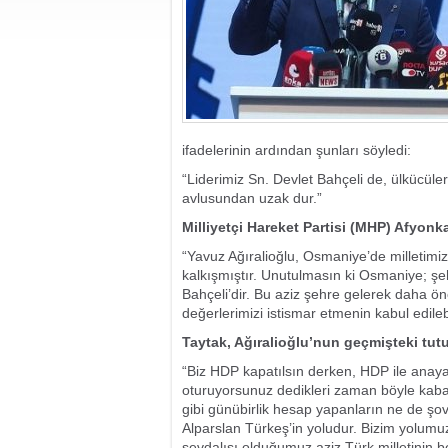
ifadelerinin ardından şunları söyledi:
“Liderimiz Sn. Devlet Bahçeli de, ülkücüle
avlusundan uzak dur.”
Milliyetçi Hareket Partisi (MHP) Afyonk
“Yavuz Ağıralioğlu, Osmaniye’de milletimi
kalkışmıştır. Unutulmasın ki Osmaniye; şehi
Bahçeli’dir. Bu aziz şehre gelerek daha ön
değerlerimizi istismar etmenin kabul edilebi
Taytak, Ağıralioğlu’nun geçmişteki tut
“Biz HDP kapatılsın derken, HDP ile anay
oturuyorsunuz dedikleri zaman böyle kaba
gibi günübirlik hesap yapanların ne de şov
Alparslan Türkeş’in yoludur. Bizim yolumuz
sevdalısı olduğumuz aziz Türk milletinin b