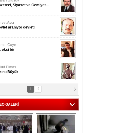
san Ulusoy
zeteci, Siyaset ve Cemiyet…
rvet Avcı
vlet aranıyor devlet!
met Çayır
 eksi bir
kut Elmas
kıntı Büyük
1
2
nan İslamoğulları
Kmonoksit’ zehirlenmesi...
EO GALERİ
hmet Akyol
rket ...!