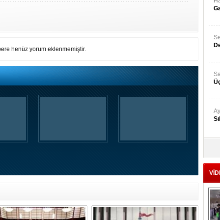
Ha
Ga
Se
De
ere henüz yorum eklenmemiştir.
Sa
Üç
Ay
Sı
Ad
‘A
VİD
Me
Te