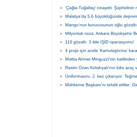
son ek ifade 'Kurultay' davası dosyasına
Ormanı'
girdi.
karıştı
‘Çağla Tuğaltay’ cinayeti: Şüphelinin 
kaldırı
Malatya’da 5,6 büyüklüğünde deprem
kaybede
soruşt
Mango’nun kurucusunun oğlu gözaltın
çeken d
Milyonluk ceza: Ankara Büyükşehir Be
110 gözaltı: 3 ilde IŞİD operasyonu!
4 proje için acele ‘Kamulaştırma’ kara
Mattia Ahmet Minguzzi'nin katilinden 
Rasim Ozan Kütahyalı'nın lüks araç 
Üniformasını, 2. kez çıkarıyor: Teğm
Mahkeme Başkanı’nı tehdit ettiler: Da