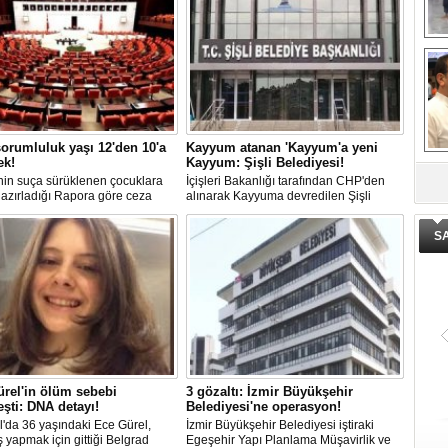
El
En
M
Ba
Ka
orumluluk yaşı 12'den 10'a
Kayyum atanan 'Kayyum'a yeni
ek!
Kayyum: Şişli Belediyesi!
in suça sürüklenen çocuklara
İçişleri Bakanlığı tarafından CHP'den
De
 hazırladığı Rapora göre ceza
alınarak Kayyuma devredilen Şişli
ge
luğu yaşının; 12'den 10'a
Belediyesinde bir hafta içinde 2. kez
mesi planlanıyor.
Kayyum değişti.
S
rel'in ölüm sebebi
3 gözaltı: İzmir Büyükşehir
eşti: DNA detayı!
Belediyesi'ne operasyon!
l'da 36 yaşındaki Ece Gürel,
İzmir Büyükşehir Belediyesi iştiraki
 yapmak için gittiği Belgrad
Egeşehir Yapı Planlama Müşavirlik ve