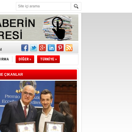
z!
l
TIRMA
DİĞER »
TÜRKİYE »
li
sındaki
NE ÇIKANLAR
esi!
desi!