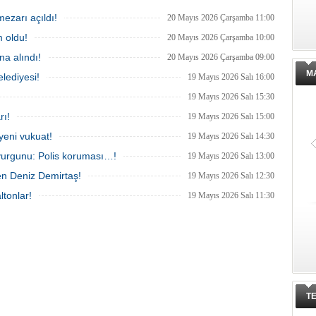
nda 2 Mart 2025'te kayıplara
Teknoloji A.Ş.'ye yönelik 'İhaleye fesat
. 4 gün sonra sağ bulunan ancak
karıştırma' operasyonu düzenlendi. 4
mezarı açıldı!
20 Mayıs 2026 Çarşamba 11:00
ldığı hastanede hayatını
şüpheliden 3'ü; Jandarma ekipleri
 oldu!
n Ece'nin ölümüyle ilgili
tarafınca gözaltına alındı.
20 Mayıs 2026 Çarşamba 10:00
urma tamamlanırken, dikkat
a alındı!
20 Mayıs 2026 Çarşamba 09:00
etaylar yer aldı.
M
lediyesi!
19 Mayıs 2026 Salı 16:00
19 Mayıs 2026 Salı 15:30
rı!
19 Mayıs 2026 Salı 15:00
yeni vukuat!
19 Mayıs 2026 Salı 14:30
vurgunu: Polis koruması…!
19 Mayıs 2026 Salı 13:00
en Deniz Demirtaş!
19 Mayıs 2026 Salı 12:30
ltonlar!
19 Mayıs 2026 Salı 11:30
T