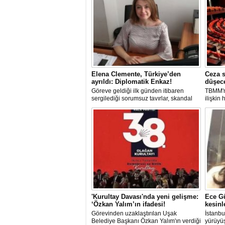
Elena Clemente, Türkiye’den
Ceza s
ayrıldı: Diplomatik Enkaz!
düşec
Göreve geldiği ilk günden itibaren
TBMM'n
sergilediği sorumsuz tavırlar, skandal
ilişkin
kararlar ve özellikle Türk öğrencilere
sorumlu
uyguladığı vize ambargosuyla tepkilerin
düşürül
odağında olan İtalya’nın İstanbul
Başkonsolosu Elena Clemente’nin
Türkiye’deki görevi nihayet sona erdi.
'Kurultay Davası'nda yeni gelişme:
Ece Gü
‘Özkan Yalım’ın ifadesi!
kesinl
Görevinden uzaklaştırılan Uşak
İstanbu
Belediye Başkanı Özkan Yalım'ın verdiği
yürüyüş