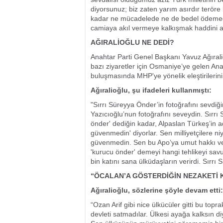
diyorsunuz; biz zaten yarım asırdır terör
kadar ne mücadelede ne de bedel ödemede
camiaya akıl vermeye kalkışmak haddini a
AĞIRALİOĞLU NE DEDİ?
Anahtar Parti Genel Başkanı Yavuz Ağıralioğ
bazı ziyaretler için Osmaniye’ye gelen An
buluşmasında MHP'ye yönelik eleştirilerini 
Ağıralioğlu, şu ifadeleri kullanmıştı:
"Sırrı Süreyya Önder’in fotoğrafını sevdiğ
Yazıcıoğlu’nun fotoğrafını seveydin. Sırrı
önder' dediğin kadar, Alpaslan Türkeş’in ad
güvenmedin' diyorlar. Sen milliyetçilere n
güvenmedin. Sen bu Apo’ya umut hakkı ve
'kurucu önder' demeyi hangi tehlikeyi sa
bin katını sana ülküdaşların verirdi. Sırrı
“ÖCALAN’A GÖSTERDİĞİN NEZAKETİ
Ağıralioğlu, sözlerine şöyle devam etti:
“Ozan Arif gibi nice ülkücüler gitti bu top
devleti satmadılar. Ülkesi ayağa kalksın d