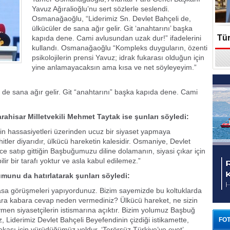
Yavuz Ağıralioğlu’nu sert sözlerle seslendi.
Osmanağaoğlu, “Liderimiz Sn. Devlet Bahçeli de,
ülkücüler de sana ağır gelir. Git ‘anahtarını’ başka
Tür
kapıda dene. Cami avlusundan uzak dur!” ifadelerini
kullandı. Osmanağaoğlu “Kompleks duyguların, özenti
psikolojilerin prensi Yavuz; idrak fukarası olduğun için
En
yine anlamayacaksın ama kısa ve net söyleyeyim.”
r de sana ağır gelir. Git “anahtarını” başka kapıda dene. Cami
arahisar Milletvekili Mehmet Taytak ise şunları söyledi:
zin hassasiyetleri üzerinden ucuz bir siyaset yapmaya
tler diyarıdır, ülkücü hareketin kalesidir. Osmaniye, Devlet
ce satıp gittiğin Başbuğumuzu diline dolamanın, siyasi çıkar için
lir bir tarafı yoktur ve asla kabul edilemez.”
umunu da hatırlatarak şunları söyledi:
asa görüşmeleri yapıyordunuz. Bizim sayemizde bu koltuklarda
ra kabara cevap neden vermediniz? Ülkücü hareket, ne sizin
men siyasetçilerin istismarına açıktır. Bizim yolumuz Başbuğ
, Liderimiz Devlet Bahçeli Beyefendinin çizdiği istikamette,
FOT
ekası için yürüdüğümüz yoldur. ‘Terörsüz Türkiye’ye evet’