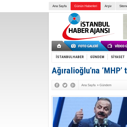
Ana Sayfa
Günün Haberleri
Arşiv
Siten
İSTANBULHABER
GÜNDEM
SİYASET
Ağıralioğlu’na ‘MHP’ t
Ana Sayfa
»
Gündem