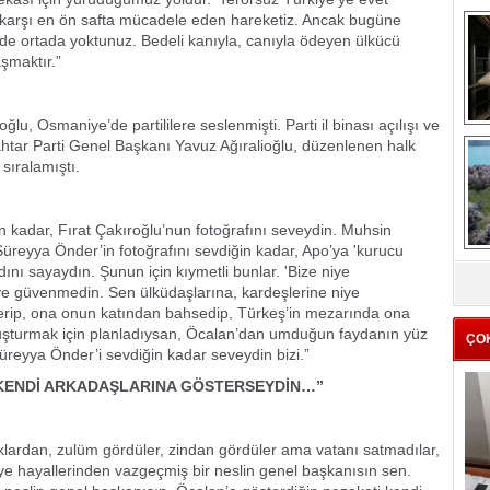
e karşı en ön safta mücadele eden hareketiz. Ancak bugüne
 ortada yoktunuz. Bedeli kanıyla, canıyla ödeyen ülkücü
şmaktır.”
lu, Osmaniye’de partililere seslenmişti. Parti il binası açılışı ve
ahtar Parti Genel Başkanı Yavuz Ağıralioğlu, düzenlenen halk
me
sıralamıştı.
e
in kadar, Fırat Çakıroğlu’nun fotoğrafını seveydin. Muhsin
 Süreyya Önder’in fotoğrafını sevdiğin kadar, Apo’ya 'kurucu
Z
ını sayaydın. Şunun için kıymetli bunlar. 'Bize niye
ba
iye güvenmedin. Sen ülküdaşlarına, kardeşlerine niye
g
rip, ona onun katından bahsedip, Türkeş’in mezarında ona
vuşturmak için planladıysan, Öcalan’dan umduğun faydanın yüz
ÇO
 Süreyya Önder’i sevdiğin kadar seveydin bizi.”
 KENDİ ARKADAŞLARINA GÖSTERSEYDİN…”
raklardan, zulüm gördüler, zindan gördüler ama vatanı satmadılar,
iye hayallerinden vazgeçmiş bir neslin genel başkanısın sen.