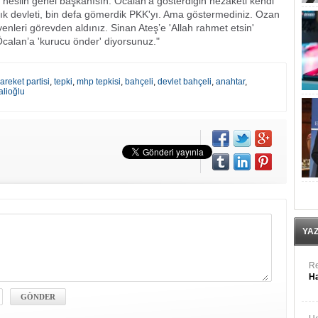
neslin genel başkanısın. Öcalan’a gösterdiğin nezaketi kendi
dık devleti, bin defa gömerdik PKK'yı. Ama göstermediniz. Ozan
iyenleri görevden aldınız. Sinan Ateş’e 'Allah rahmet etsin'
calan’a 'kurucu önder' diyorsunuz."
hareket partisi
,
tepki
,
mhp tepkisi
,
bahçeli
,
devlet bahçeli
,
anahtar
,
alioğlu
YA
Re
Ha