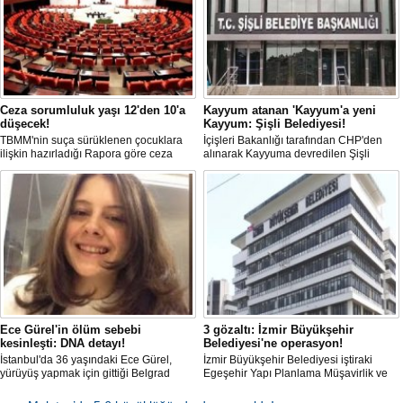
Ceza sorumluluk yaşı 12'den 10'a
Kayyum atanan 'Kayyum'a yeni
düşecek!
Kayyum: Şişli Belediyesi!
TBMM'nin suça sürüklenen çocuklara
İçişleri Bakanlığı tarafından CHP'den
ilişkin hazırladığı Rapora göre ceza
alınarak Kayyuma devredilen Şişli
sorumluluğu yaşının; 12'den 10'a
Belediyesinde bir hafta içinde 2. kez
düşürülmesi planlanıyor.
Kayyum değişti.
Ece Gürel'in ölüm sebebi
3 gözaltı: İzmir Büyükşehir
kesinleşti: DNA detayı!
Belediyesi'ne operasyon!
İstanbul'da 36 yaşındaki Ece Gürel,
İzmir Büyükşehir Belediyesi iştiraki
yürüyüş yapmak için gittiği Belgrad
Egeşehir Yapı Planlama Müşavirlik ve
Ormanı'nda 2 Mart 2025'te kayıplara
Teknoloji A.Ş.'ye yönelik 'İhaleye fesat
karıştı. 4 gün sonra sağ bulunan ancak
karıştırma' operasyonu düzenlendi. 4