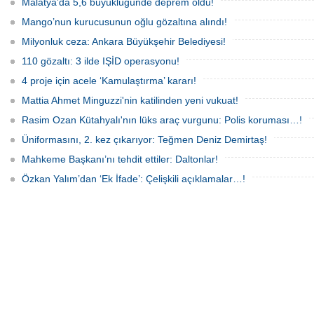
Malatya’da 5,6 büyüklüğünde deprem oldu!
kaldırıldığı hastanede hayatını
şüpheliden 3'ü; Jandarma ekipleri
kaybeden Ece'nin ölümüyle ilgili
tarafınca gözaltına alındı.
Mango’nun kurucusunun oğlu gözaltına alındı!
soruşturma tamamlanırken, dikkat
çeken detaylar yer aldı.
Milyonluk ceza: Ankara Büyükşehir Belediyesi!
110 gözaltı: 3 ilde IŞİD operasyonu!
4 proje için acele ‘Kamulaştırma’ kararı!
Mattia Ahmet Minguzzi'nin katilinden yeni vukuat!
Rasim Ozan Kütahyalı'nın lüks araç vurgunu: Polis koruması…!
Üniformasını, 2. kez çıkarıyor: Teğmen Deniz Demirtaş!
Mahkeme Başkanı’nı tehdit ettiler: Daltonlar!
Özkan Yalım’dan ‘Ek İfade’: Çelişkili açıklamalar…!