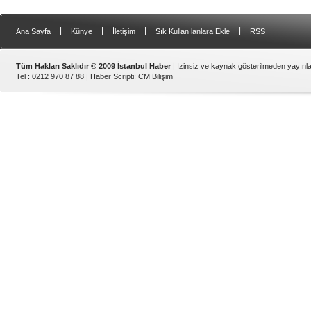
|
|
|
|
Ana Sayfa
Künye
İletişim
Sık Kullanılanlara Ekle
RSS
Tüm Hakları Saklıdır © 2009 İstanbul Haber
| İzinsiz ve kaynak gösterilmeden yayın
Tel : 0212 970 87 88 |
Haber Scripti
:
CM Bilişim