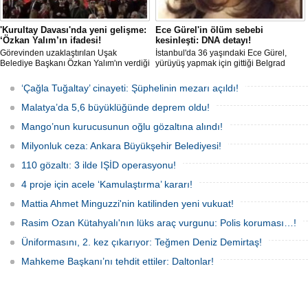
'Kurultay Davası'nda yeni gelişme:
Ece Gürel'in ölüm sebebi
‘Özkan Yalım’ın ifadesi!
kesinleşti: DNA detayı!
Görevinden uzaklaştırılan Uşak
İstanbul'da 36 yaşındaki Ece Gürel,
Belediye Başkanı Özkan Yalım'ın verdiği
yürüyüş yapmak için gittiği Belgrad
son ek ifade 'Kurultay' davası dosyasına
Ormanı'nda 2 Mart 2025'te kayıplara
girdi.
karıştı. 4 gün sonra sağ bulunan ancak
‘Çağla Tuğaltay’ cinayeti: Şüphelinin mezarı açıldı!
kaldırıldığı hastanede hayatını
kaybeden Ece'nin ölümüyle ilgili
Malatya’da 5,6 büyüklüğünde deprem oldu!
soruşturma tamamlanırken, dikkat
çeken detaylar yer aldı.
Mango’nun kurucusunun oğlu gözaltına alındı!
Milyonluk ceza: Ankara Büyükşehir Belediyesi!
110 gözaltı: 3 ilde IŞİD operasyonu!
4 proje için acele ‘Kamulaştırma’ kararı!
Mattia Ahmet Minguzzi'nin katilinden yeni vukuat!
Rasim Ozan Kütahyalı'nın lüks araç vurgunu: Polis koruması…!
Üniformasını, 2. kez çıkarıyor: Teğmen Deniz Demirtaş!
Mahkeme Başkanı’nı tehdit ettiler: Daltonlar!