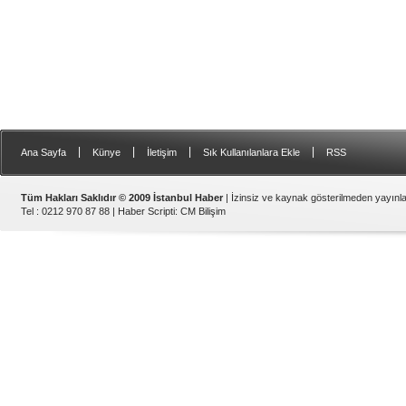
|
|
|
|
Ana Sayfa
Künye
İletişim
Sık Kullanılanlara Ekle
RSS
Tüm Hakları Saklıdır © 2009 İstanbul Haber
| İzinsiz ve kaynak gösterilmeden yayın
Tel : 0212 970 87 88 |
Haber Scripti
:
CM Bilişim