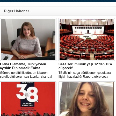
Diğer Haberler
Elena Clemente, Türkiye’den
Ceza sorumluluk yaşı 12'den 10'a
ayrıldı: Diplomatik Enkaz!
düşecek!
Göreve geldiği ilk günden itibaren
TBMM'nin suça sürüklenen çocuklara
sergilediği sorumsuz tavırlar, skandal
ilişkin hazırladığı Rapora göre ceza
kararlar ve özellikle Türk öğrencilere
sorumluluğu yaşının; 12'den 10'a
uyguladığı vize ambargosuyla tepkilerin
düşürülmesi planlanıyor.
odağında olan İtalya’nın İstanbul
Başkonsolosu Elena Clemente’nin
Türkiye’deki görevi nihayet sona erdi.