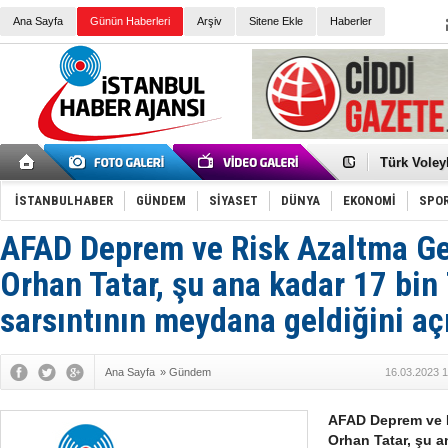
Ana Sayfa
Günün Haberleri
Arşiv
Sitene Ekle
Haberler
Elena Clem
Düşük Risk
Türk Voley
Töreninde
İkinci El M
Guguk kuş
İSTANBULHABER
GÜNDEM
SİYASET
DÜNYA
EKONOMİ
SPO
Sneaker Ay
Erkek Spor
AFAD Deprem ve Risk Azaltma G
Bakmalısın
Tommy Hilf
Yeri
Ceza sorum
Orhan Tatar, şu ana kadar 17 bin 
Kayyum ata
Ankara kuli
sarsıntının meydana geldiğini açı
Kemal Kılı
Erdoğan: “
'Kurultay D
Ana Sayfa
»
Gündem
16.03.2023 1
İtalyan Lis
AFAD Deprem ve 
Orhan Tatar, şu a