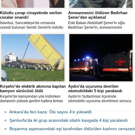
Külotlu çorap cinayetinde verilen
Anneannesini öldüren Bedirhan
cezalar onandı!
Şener’den açıklama!
İstanbuL Sancaktepe'de ormanda
Eski Bakan Abdüllatif Şener'in oğlu
cesedi bulunan Semih Sevim'in külotlu
Bedirhan Şener'in, anneannesini
çorapla boğularak öldürüldüğü
öldürmesine ilişkin davada karar
iddiasına ilişkin sanık Seçil Çiftçi'ye
açıklandı. "Anneannem benim dünyada
verilen 'ağırlaştırılmış müebbet' ve
en sevdiğim insanlardan biridir" diyen
babası hakkındaki 'müebbet' kararı,
Bedirhan Şener'in ifadesi dikkat
istinaf mahkemesi onadı.
çekerken, Şener'e verilen ceza belli
oldu.
Kırşehir'de elektrik akımına kapılan
Aydın'da uçuruma devrilen
kamyon sürücüsü öldü
otomobildeki 5 kişi yaralandı
Kırşehir'de kamyondan yük indirirken
Aydın'ın Sultanhisar ilçesinde
damperin yüksek gerilim hattına temas
otomobilin uçuruma devrilmesi sonucu
etmesi sonucu elektrik akımına kapılan
5 kişi yaralandı.
sürücü hayatını kaybetti.
Ankara'da feci kaza: Ölü sayısı 4'e yükseldi
Şanlıurfa'da iki grup arasındaki silahlı kavgada 4 kişi yaralandı
Boşanma aşamasındaki eşi tarafından öldürülen kadının cenazesi 