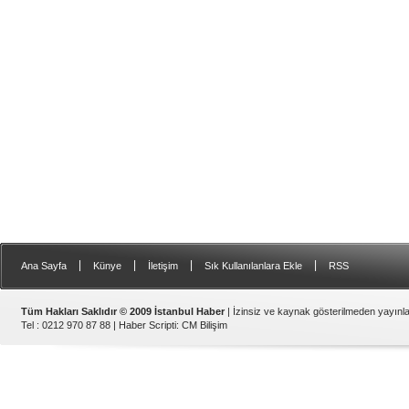
|
|
|
|
Ana Sayfa
Künye
İletişim
Sık Kullanılanlara Ekle
RSS
Tüm Hakları Saklıdır © 2009 İstanbul Haber
| İzinsiz ve kaynak gösterilmeden yayın
Tel : 0212 970 87 88 |
Haber Scripti
:
CM Bilişim