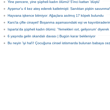
Yine pencere, yine şüpheli kadın ölümü! 5'inci kattan 'düştü'
Ayşenur'u 4 kez ateş ederek katletmişti: Sanıktan pişkin savunma!
Hayvana işkence bitmiyor: Ağaçlara asılmış 17 köpek bulundu
Kars'ta çifte cinayet! Boşanma aşamasındaki eşi ve kayınbiraderini 
Isparta'da şüpheli kadın ölümü: 'Yemekleri ısıt, geliyorum' diyerek 
6 yaşında gelin skandalı davası | Bugün karar bekleniyor
Bu neyin 'iyi hal'i! Çocuğuna cinsel istismarda bulunan babaya cez