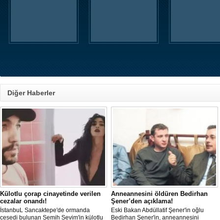
Diğer Haberler
Külotlu çorap cinayetinde verilen
Anneannesini öldüren Bedirhan
cezalar onandı!
Şener’den açıklama!
İstanbuL Sancaktepe'de ormanda
Eski Bakan Abdüllatif Şener'in oğlu
cesedi bulunan Semih Sevim'in külotlu
Bedirhan Şener'in, anneannesini