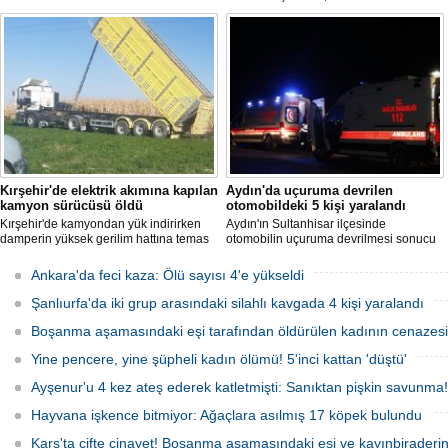
çorapla boğularak öldürüldüğü
öldürmesine ilişkin davada karar
iddiasına ilişkin sanık Seçil Çiftçi'ye
açıklandı. "Anneannem benim dünyada
verilen 'ağırlaştırılmış müebbet' ve
en sevdiğim insanlardan biridir" diyen
babası hakkındaki 'müebbet' kararı,
Bedirhan Şener'in ifadesi dikkat
istinaf mahkemesi onadı.
çekerken, Şener'e verilen ceza belli
oldu.
Kırşehir'de elektrik akımına kapılan
Aydın'da uçuruma devrilen
kamyon sürücüsü öldü
otomobildeki 5 kişi yaralandı
Kırşehir'de kamyondan yük indirirken
Aydın'ın Sultanhisar ilçesinde
damperin yüksek gerilim hattına temas
otomobilin uçuruma devrilmesi sonucu
etmesi sonucu elektrik akımına kapılan
5 kişi yaralandı.
sürücü hayatını kaybetti.
Ankara'da feci kaza: Ölü sayısı 4'e yükseldi
Şanlıurfa'da iki grup arasındaki silahlı kavgada 4 kişi yaralandı
Boşanma aşamasındaki eşi tarafından öldürülen kadının cenazesi 
Yine pencere, yine şüpheli kadın ölümü! 5'inci kattan 'düştü'
Ayşenur'u 4 kez ateş ederek katletmişti: Sanıktan pişkin savunma!
Hayvana işkence bitmiyor: Ağaçlara asılmış 17 köpek bulundu
Kars'ta çifte cinayet! Boşanma aşamasındaki eşi ve kayınbiraderini 