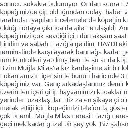
sonucu sokakta bulunuyor. Ondan sonra HA
köpeğimizde çip olduğundan dolayı haber ver
tarafından yapılan incelemelerde köpeğin kı
olduğu ortaya çıkınca da aileme ulaşıldı. An
köpeğimizi çok sevdiği için dün akşam saat
bindim ve sabah Elazığ'a geldim. HAYDİ eki
terminalinde karşılayarak barınağa kadar ge
tüm kontrolleri yapılmış ben de şu anda köp
Bizim Muğla Milas'ta kız kardeşime ait bir l
Lokantamızın içerisinde bunun haricinde 3 t
köpeğimiz var. Genç arkadaşlarımız demir k
üzerinden içeri girip hayvanımızı kucakları
yerinden uzaklaştılar. Biz zaten şikayetçi 
merak ettiği için köpeğimizi telefonda göste
çok önemli. Muğla Milas neresi Elazığ neres
geçilmek kadar güzel bir şey yok. Biz şahsı