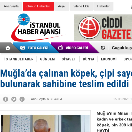
Ana Sayfa
Günün Haberleri
Arşiv
Sitene Ekle
Haberler
Türk Voley
Töreninde
İkinci El M
Guguk kuş
Sneaker Ay
Erkek Spor
İSTANBULHABER
GÜNDEM
SİYASET
DÜNYA
EKONOMİ
SPO
Bakmalısın
Tommy Hilf
Yeri
Ceza sorum
Muğla’da çalınan köpek, çipi say
Kayyum ata
Ankara kuli
bulunarak sahibine teslim edildi
Kemal Kılı
Erdoğan: “
'Kurultay D
Ana Sayfa
»
3.SAYFA
25.03.2023 1
İtalyan Lis
Ece Gürel'
3 gözaltı:
Muğla'nın Milas il
kadın ve erkek tar
köpek, bin 309 ki
HAYDİ...