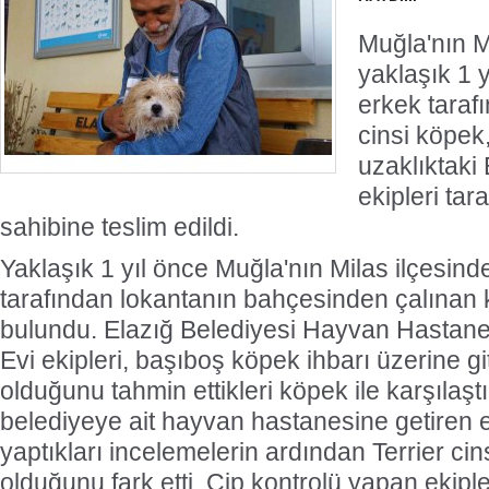
Muğla'nın M
yaklaşık 1 y
erkek taraf
cinsi köpek
uzaklıktaki
ekipleri ta
sahibine teslim edildi.
Yaklaşık 1 yıl önce Muğla'nın Milas ilçesind
tarafından lokantanın bahçesinden çalınan 
bulundu. Elazığ Belediyesi Hayvan Hastane
Evi ekipleri, başıboş köpek ihbarı üzerine gi
olduğunu tahmin ettikleri köpek ile karşılaşt
belediyeye ait hayvan hastanesine getiren e
yaptıkları incelemelerin ardından Terrier cin
olduğunu fark etti. Çip kontrolü yapan ekipl