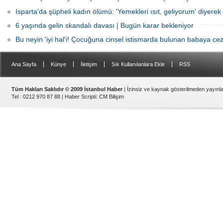
Isparta'da şüpheli kadın ölümü: 'Yemekleri ısıt, geliyorum' diyerek 
6 yaşında gelin skandalı davası | Bugün karar bekleniyor
Bu neyin 'iyi hal'i! Çocuğuna cinsel istismarda bulunan babaya cez
|
|
|
|
Ana Sayfa
Künye
İletişim
Sık Kullanılanlara Ekle
RSS
Tüm Hakları Saklıdır © 2009 İstanbul Haber
| İzinsiz ve kaynak gösterilmeden yayın
Tel : 0212 970 87 88 |
Haber Scripti
:
CM Bilişim