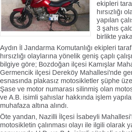
ekipleri tar
hırsızlığı o
yapılan çal
3 şahıs çald
birlikte yak
Aydın İl Jandarma Komutanlığı ekipleri tara
hırsızlığı olaylarına yönelik geniş çaplı çalı
bilgiye göre; Bozdoğan ilçesi Kamışlar Maha
Germencik ilçesi Dereköy Mahallesi'nde gerç
esnasında plakasız motosikletler şüphe üze
Şase ve motor numarası silinmiş olan motosi
ve A.B. isimli şahıslar hakkında işlem yapıla
muhafaza altına alındı.
Öte yandan, Nazilli İlçesi İsabeyli Mahallesi
motosikletin çalınması olayı ile ilgili olarak 