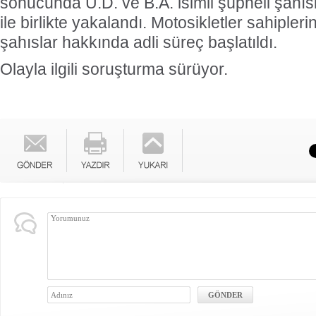
sonucunda U.D. ve B.A. isimli şüpheli şahısl
ile birlikte yakalandı. Motosikletler sahipleri
şahıslar hakkında adli süreç başlatıldı.
Olayla ilgili soruşturma sürüyor.