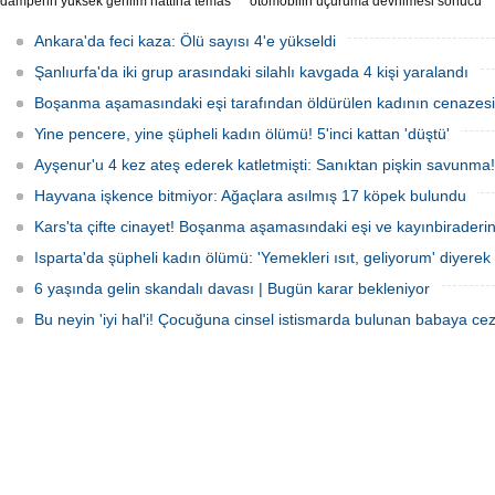
damperin yüksek gerilim hattına temas
otomobilin uçuruma devrilmesi sonucu
etmesi sonucu elektrik akımına kapılan
5 kişi yaralandı.
sürücü hayatını kaybetti.
Ankara'da feci kaza: Ölü sayısı 4'e yükseldi
Şanlıurfa'da iki grup arasındaki silahlı kavgada 4 kişi yaralandı
Boşanma aşamasındaki eşi tarafından öldürülen kadının cenazesi 
Yine pencere, yine şüpheli kadın ölümü! 5'inci kattan 'düştü'
Ayşenur'u 4 kez ateş ederek katletmişti: Sanıktan pişkin savunma!
Hayvana işkence bitmiyor: Ağaçlara asılmış 17 köpek bulundu
Kars'ta çifte cinayet! Boşanma aşamasındaki eşi ve kayınbiraderini 
Isparta'da şüpheli kadın ölümü: 'Yemekleri ısıt, geliyorum' diyerek 
6 yaşında gelin skandalı davası | Bugün karar bekleniyor
Bu neyin 'iyi hal'i! Çocuğuna cinsel istismarda bulunan babaya cez