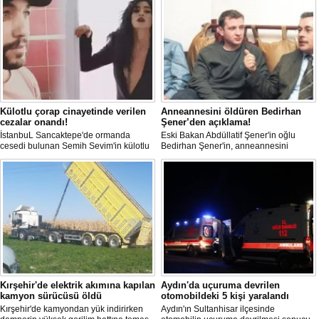
Külotlu çorap cinayetinde verilen
Anneannesini öldüren Bedirhan
cezalar onandı!
Şener’den açıklama!
İstanbuL Sancaktepe'de ormanda
Eski Bakan Abdüllatif Şener'in oğlu
cesedi bulunan Semih Sevim'in külotlu
Bedirhan Şener'in, anneannesini
çorapla boğularak öldürüldüğü
öldürmesine ilişkin davada karar
iddiasına ilişkin sanık Seçil Çiftçi'ye
açıklandı. "Anneannem benim dünyada
verilen 'ağırlaştırılmış müebbet' ve
en sevdiğim insanlardan biridir" diyen
babası hakkındaki 'müebbet' kararı,
Bedirhan Şener'in ifadesi dikkat
istinaf mahkemesi onadı.
çekerken, Şener'e verilen ceza belli
oldu.
Kırşehir'de elektrik akımına kapılan
Aydın'da uçuruma devrilen
kamyon sürücüsü öldü
otomobildeki 5 kişi yaralandı
Kırşehir'de kamyondan yük indirirken
Aydın'ın Sultanhisar ilçesinde