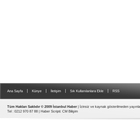
|
|
|
|
Ana Sayfa
Künye
İletişim
Sık Kullanılanlara Ekle
RSS
Tüm Hakları Saklıdır © 2009 İstanbul Haber
| İzinsiz ve kaynak gösterilmeden yayın
Tel : 0212 970 87 88 |
Haber Scripti
:
CM Bilişim