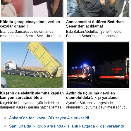
Külotlu çorap cinayetinde verilen
Anneannesini öldüren Bedirhan
cezalar onandı!
Şener’den açıklama!
İstanbuL Sancaktepe'de ormanda
Eski Bakan Abdüllatif Şener'in oğlu
cesedi bulunan Semih Sevim'in külotlu
Bedirhan Şener'in, anneannesini
çorapla boğularak öldürüldüğü
öldürmesine ilişkin davada karar
iddiasına ilişkin sanık Seçil Çiftçi'ye
açıklandı. "Anneannem benim dünyada
verilen 'ağırlaştırılmış müebbet' ve
en sevdiğim insanlardan biridir" diyen
babası hakkındaki 'müebbet' kararı,
Bedirhan Şener'in ifadesi dikkat
istinaf mahkemesi onadı.
çekerken, Şener'e verilen ceza belli
oldu.
Kırşehir'de elektrik akımına kapılan
Aydın'da uçuruma devrilen
kamyon sürücüsü öldü
otomobildeki 5 kişi yaralandı
Kırşehir'de kamyondan yük indirirken
Aydın'ın Sultanhisar ilçesinde
damperin yüksek gerilim hattına temas
otomobilin uçuruma devrilmesi sonucu
etmesi sonucu elektrik akımına kapılan
5 kişi yaralandı.
sürücü hayatını kaybetti.
Ankara'da feci kaza: Ölü sayısı 4'e yükseldi
Şanlıurfa'da iki grup arasındaki silahlı kavgada 4 kişi yaralandı