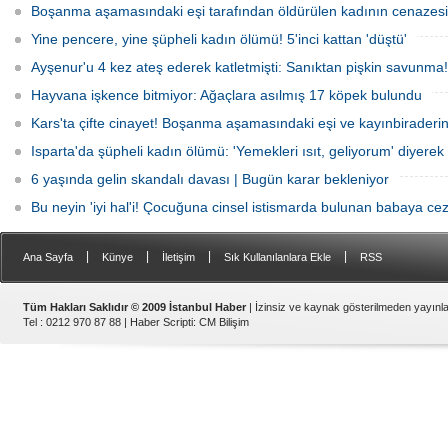
Boşanma aşamasındaki eşi tarafından öldürülen kadının cenazesi 
Yine pencere, yine şüpheli kadın ölümü! 5'inci kattan 'düştü'
Ayşenur'u 4 kez ateş ederek katletmişti: Sanıktan pişkin savunma!
Hayvana işkence bitmiyor: Ağaçlara asılmış 17 köpek bulundu
Kars'ta çifte cinayet! Boşanma aşamasındaki eşi ve kayınbiraderini 
Isparta'da şüpheli kadın ölümü: 'Yemekleri ısıt, geliyorum' diyerek 
6 yaşında gelin skandalı davası | Bugün karar bekleniyor
Bu neyin 'iyi hal'i! Çocuğuna cinsel istismarda bulunan babaya cez
|
|
|
|
Ana Sayfa
Künye
İletişim
Sık Kullanılanlara Ekle
RSS
Tüm Hakları Saklıdır © 2009 İstanbul Haber
| İzinsiz ve kaynak gösterilmeden yayın
Tel : 0212 970 87 88 |
Haber Scripti
:
CM Bilişim