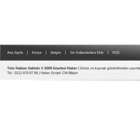
|
|
|
|
Ana Sayfa
Künye
İletişim
Sık Kullanılanlara Ekle
RSS
Tüm Hakları Saklıdır © 2009 İstanbul Haber
| İzinsiz ve kaynak gösterilmeden yayın
Tel : 0212 970 87 88 |
Haber Scripti
:
CM Bilişim