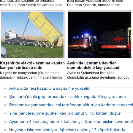
İstanbuL Sancaktepe'de ormanda
Eski Bakan Abdüllatif Şener'in oğlu
cesedi bulunan Semih Sevim'in külotlu
Bedirhan Şener'in, anneannesini
çorapla boğularak öldürüldüğü
öldürmesine ilişkin davada karar
iddiasına ilişkin sanık Seçil Çiftçi'ye
açıklandı. "Anneannem benim dünyada
verilen 'ağırlaştırılmış müebbet' ve
en sevdiğim insanlardan biridir" diyen
babası hakkındaki 'müebbet' kararı,
Bedirhan Şener'in ifadesi dikkat
istinaf mahkemesi onadı.
çekerken, Şener'e verilen ceza belli
oldu.
Kırşehir'de elektrik akımına kapılan
Aydın'da uçuruma devrilen
kamyon sürücüsü öldü
otomobildeki 5 kişi yaralandı
Kırşehir'de kamyondan yük indirirken
Aydın'ın Sultanhisar ilçesinde
damperin yüksek gerilim hattına temas
otomobilin uçuruma devrilmesi sonucu
etmesi sonucu elektrik akımına kapılan
5 kişi yaralandı.
sürücü hayatını kaybetti.
Ankara'da feci kaza: Ölü sayısı 4'e yükseldi
Şanlıurfa'da iki grup arasındaki silahlı kavgada 4 kişi yaralandı
Boşanma aşamasındaki eşi tarafından öldürülen kadının cenazesi 
Yine pencere, yine şüpheli kadın ölümü! 5'inci kattan 'düştü'
Ayşenur'u 4 kez ateş ederek katletmişti: Sanıktan pişkin savunma!
Hayvana işkence bitmiyor: Ağaçlara asılmış 17 köpek bulundu