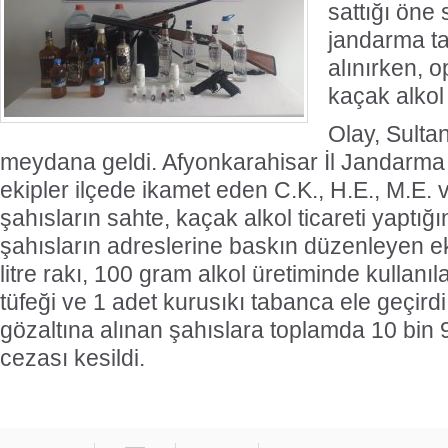
sattığı öne 
jandarma ta
alınırken, 
kaçak alkol 
Olay, Sulta
meydana geldi. Afyonkarahisar İl Jandarma 
ekipler ilçede ikamet eden C.K., H.E., M.E. v
şahısların sahte, kaçak alkol ticareti yaptığın
şahısların adreslerine baskın düzenleyen ekip
litre rakı, 100 gram alkol üretiminde kullanıla
tüfeği ve 1 adet kurusıkı tabanca ele geçir
gözaltına alınan şahıslara toplamda 10 bin 
cezası kesildi.