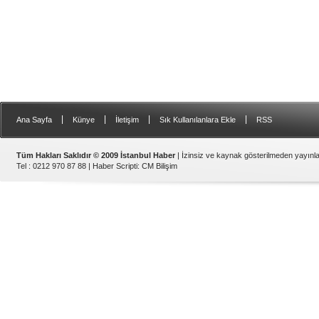
|
|
|
|
Ana Sayfa
Künye
İletişim
Sık Kullanılanlara Ekle
RSS
Tüm Hakları Saklıdır © 2009 İstanbul Haber
| İzinsiz ve kaynak gösterilmeden yayın
Tel : 0212 970 87 88 |
Haber Scripti
:
CM Bilişim