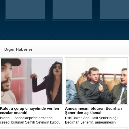
Diğer Haberler
Külotlu çorap cinayetinde verilen
Anneannesini öldüren Bedirhan
cezalar onandı!
Şener’den açıklama!
İstanbuL Sancaktepe'de ormanda
Eski Bakan Abdüllatif Şener'in oğlu
cesedi bulunan Semih Sevim'in külotlu
Bedirhan Şener'in, anneannesini
çorapla boğularak öldürüldüğü
öldürmesine ilişkin davada karar