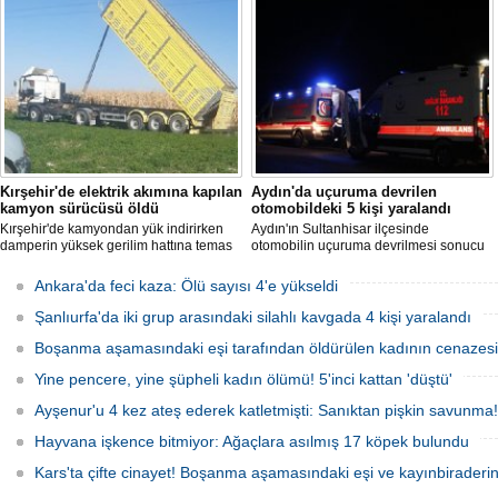
iddiasına ilişkin sanık Seçil Çiftçi'ye
açıklandı. "Anneannem benim dünyada
verilen 'ağırlaştırılmış müebbet' ve
en sevdiğim insanlardan biridir" diyen
babası hakkındaki 'müebbet' kararı,
Bedirhan Şener'in ifadesi dikkat
istinaf mahkemesi onadı.
çekerken, Şener'e verilen ceza belli
oldu.
Kırşehir'de elektrik akımına kapılan
Aydın'da uçuruma devrilen
kamyon sürücüsü öldü
otomobildeki 5 kişi yaralandı
Kırşehir'de kamyondan yük indirirken
Aydın'ın Sultanhisar ilçesinde
damperin yüksek gerilim hattına temas
otomobilin uçuruma devrilmesi sonucu
etmesi sonucu elektrik akımına kapılan
5 kişi yaralandı.
sürücü hayatını kaybetti.
Ankara'da feci kaza: Ölü sayısı 4'e yükseldi
Şanlıurfa'da iki grup arasındaki silahlı kavgada 4 kişi yaralandı
Boşanma aşamasındaki eşi tarafından öldürülen kadının cenazesi 
Yine pencere, yine şüpheli kadın ölümü! 5'inci kattan 'düştü'
Ayşenur'u 4 kez ateş ederek katletmişti: Sanıktan pişkin savunma!
Hayvana işkence bitmiyor: Ağaçlara asılmış 17 köpek bulundu
Kars'ta çifte cinayet! Boşanma aşamasındaki eşi ve kayınbiraderini 