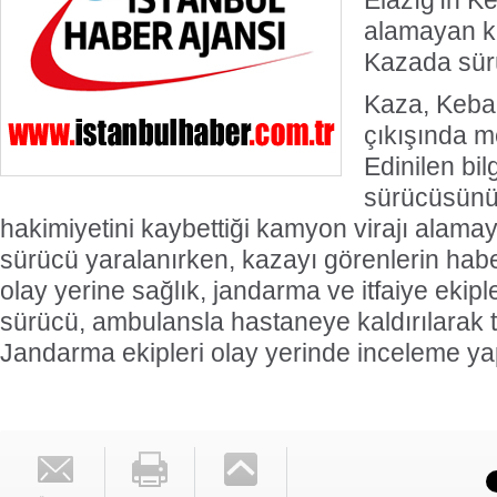
Elazığ'ın Ke
alamayan k
Kazada sür
Kaza, Keban
çıkışında m
Edinilen bil
sürücüsünü
hakimiyetini kaybettiği kamyon virajı alama
sürücü yaralanırken, kazayı görenlerin hab
olay yerine sağlık, jandarma ve itfaiye ekiple
sürücü, ambulansla hastaneye kaldırılarak te
Jandarma ekipleri olay yerinde inceleme yap