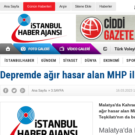
Ana Sayfa
Günün Haberleri
Arşiv
Sitene Ekle
Haberler
Elena Clem
Düşük Risk
Türk Voley
Töreninde
İkinci El M
Guguk kuş
İSTANBULHABER
GÜNDEM
SİYASET
DÜNYA
EKONOMİ
SPO
Sneaker Ay
Erkek Spor
Depremde ağır hasar alan MHP il
Bakmalısın
Tommy Hilf
Yeri
Ceza sorum
Kayyum ata
Ana Sayfa
»
3.SAYFA
16.03.2023 1
Ankara kuli
Kemal Kılı
Erdoğan: “
Malatya'da Kahra
'Kurultay D
ağır hasar alan Mi
İtalyan Lis
Teşkilatı'nın da 
Malatya'd