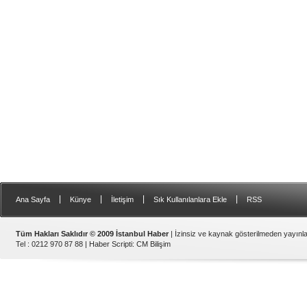
|
|
|
|
Ana Sayfa
Künye
İletişim
Sık Kullanılanlara Ekle
RSS
Tüm Hakları Saklıdır © 2009 İstanbul Haber
| İzinsiz ve kaynak gösterilmeden yayın
Tel : 0212 970 87 88 |
Haber Scripti
:
CM Bilişim