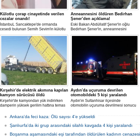
Külotlu çorap cinayetinde verilen
Anneannesini öldüren Bedirhan
cezalar onandı!
Şener’den açıklama!
İstanbuL Sancaktepe'de ormanda
Eski Bakan Abdüllatif Şener'in oğlu
cesedi bulunan Semih Sevim'in külotlu
Bedirhan Şener'in, anneannesini
çorapla boğularak öldürüldüğü
öldürmesine ilişkin davada karar
iddiasına ilişkin sanık Seçil Çiftçi'ye
açıklandı. "Anneannem benim dünyada
verilen 'ağırlaştırılmış müebbet' ve
en sevdiğim insanlardan biridir" diyen
babası hakkındaki 'müebbet' kararı,
Bedirhan Şener'in ifadesi dikkat
istinaf mahkemesi onadı.
çekerken, Şener'e verilen ceza belli
oldu.
Kırşehir'de elektrik akımına kapılan
Aydın'da uçuruma devrilen
kamyon sürücüsü öldü
otomobildeki 5 kişi yaralandı
Kırşehir'de kamyondan yük indirirken
Aydın'ın Sultanhisar ilçesinde
damperin yüksek gerilim hattına temas
otomobilin uçuruma devrilmesi sonucu
etmesi sonucu elektrik akımına kapılan
5 kişi yaralandı.
sürücü hayatını kaybetti.
Ankara'da feci kaza: Ölü sayısı 4'e yükseldi
Şanlıurfa'da iki grup arasındaki silahlı kavgada 4 kişi yaralandı
Boşanma aşamasındaki eşi tarafından öldürülen kadının cenazesi 