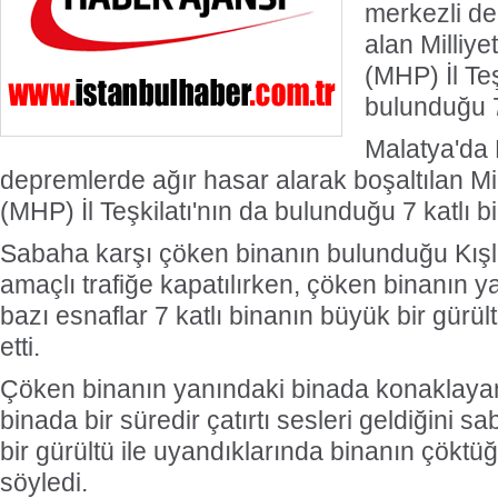
merkezli de
alan Milliye
(MHP) İl Teş
bulunduğu 7
Malatya'da
depremlerde ağır hasar alarak boşaltılan Mil
(MHP) İl Teşkilatı'nın da bulunduğu 7 katlı b
Sabaha karşı çöken binanın bulunduğu Kışl
amaçlı trafiğe kapatılırken, çöken binanın 
bazı esnaflar 7 katlı binanın büyük bir gürül
etti.
Çöken binanın yanındaki binada konaklayan 
binada bir süredir çatırtı sesleri geldiğini 
bir gürültü ile uyandıklarında binanın çöktü
söyledi.