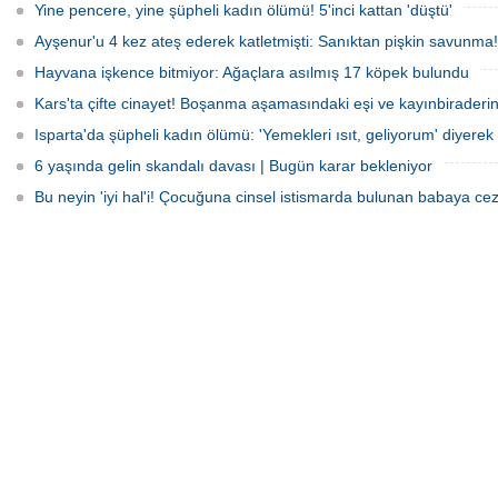
Yine pencere, yine şüpheli kadın ölümü! 5'inci kattan 'düştü'
Ayşenur'u 4 kez ateş ederek katletmişti: Sanıktan pişkin savunma!
Hayvana işkence bitmiyor: Ağaçlara asılmış 17 köpek bulundu
Kars'ta çifte cinayet! Boşanma aşamasındaki eşi ve kayınbiraderini 
Isparta'da şüpheli kadın ölümü: 'Yemekleri ısıt, geliyorum' diyerek 
6 yaşında gelin skandalı davası | Bugün karar bekleniyor
Bu neyin 'iyi hal'i! Çocuğuna cinsel istismarda bulunan babaya cez