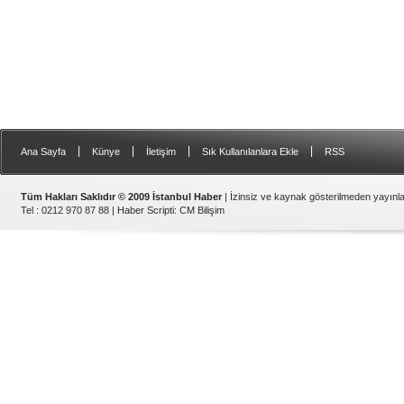
|
|
|
|
Ana Sayfa
Künye
İletişim
Sık Kullanılanlara Ekle
RSS
Tüm Hakları Saklıdır © 2009 İstanbul Haber
| İzinsiz ve kaynak gösterilmeden yayın
Tel : 0212 970 87 88 |
Haber Scripti
:
CM Bilişim