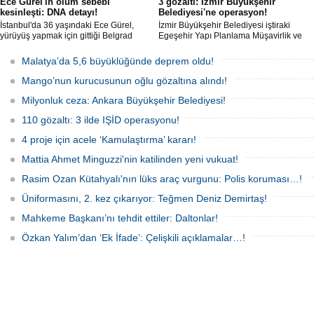
Ece Gürel'in ölüm sebebi
3 gözaltı: İzmir Büyükşehir
kesinleşti: DNA detayı!
Belediyesi'ne operasyon!
İstanbul'da 36 yaşındaki Ece Gürel,
İzmir Büyükşehir Belediyesi iştiraki
yürüyüş yapmak için gittiği Belgrad
Egeşehir Yapı Planlama Müşavirlik ve
Ormanı'nda 2 Mart 2025'te kayıplara
Teknoloji A.Ş.'ye yönelik 'İhaleye fesat
karıştı. 4 gün sonra sağ bulunan ancak
karıştırma' operasyonu düzenlendi. 4
Malatya’da 5,6 büyüklüğünde deprem oldu!
kaldırıldığı hastanede hayatını
şüpheliden 3'ü; Jandarma ekipleri
kaybeden Ece'nin ölümüyle ilgili
tarafınca gözaltına alındı.
Mango’nun kurucusunun oğlu gözaltına alındı!
soruşturma tamamlanırken, dikkat
çeken detaylar yer aldı.
Milyonluk ceza: Ankara Büyükşehir Belediyesi!
110 gözaltı: 3 ilde IŞİD operasyonu!
4 proje için acele ‘Kamulaştırma’ kararı!
Mattia Ahmet Minguzzi'nin katilinden yeni vukuat!
Rasim Ozan Kütahyalı'nın lüks araç vurgunu: Polis koruması…!
Üniformasını, 2. kez çıkarıyor: Teğmen Deniz Demirtaş!
Mahkeme Başkanı’nı tehdit ettiler: Daltonlar!
Özkan Yalım’dan ‘Ek İfade’: Çelişkili açıklamalar…!