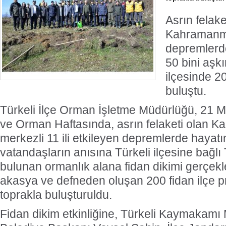
Asrın felake
Kahramanma
depremlerd
50 bini aşkı
ilçesinde 2
buluştu.
Türkeli İlçe Orman İşletme Müdürlüğü, 21 
ve Orman Haftasında, asrın felaketi olan
merkezli 11 ili etkileyen depremlerde hayat
vatandaşların anısına Türkeli ilçesine bağ
bulunan ormanlık alana fidan dikimi gerçekleş
akasya ve defneden oluşan 200 fidan ilçe p
toprakla buluşturuldu.
Fidan dikim etkinliğine, Türkeli Kaymakamı