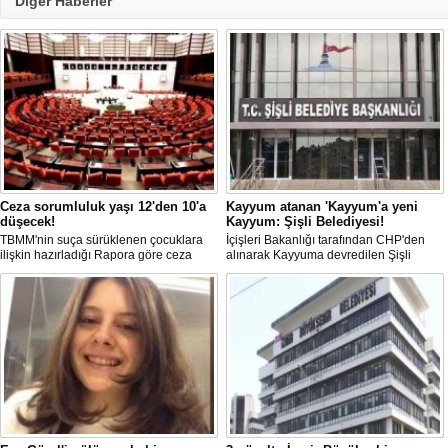
Diğer Haberler
Ceza sorumluluk yaşı 12'den 10'a
Kayyum atanan 'Kayyum'a yeni
düşecek!
Kayyum: Şişli Belediyesi!
TBMM'nin suça sürüklenen çocuklara
İçişleri Bakanlığı tarafından CHP'den
ilişkin hazırladığı Rapora göre ceza
alınarak Kayyuma devredilen Şişli
sorumluluğu yaşının; 12'den 10'a
Belediyesinde bir hafta içinde 2. kez
düşürülmesi planlanıyor.
Kayyum değişti.