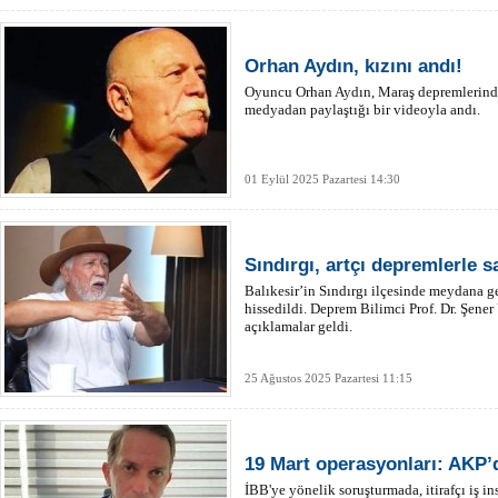
Orhan Aydın, kızını andı!
Oyuncu Orhan Aydın, Maraş depremlerinde 
medyadan paylaştığı bir videoyla andı.
01 Eylül 2025 Pazartesi 14:30
Sındırgı, artçı depremlerle sa
Balıkesir’in Sındırgı ilçesinde meydana ge
hissedildi. Deprem Bilimci Prof. Dr. Şen
açıklamalar geldi.
25 Ağustos 2025 Pazartesi 11:15
19 Mart operasyonları: AKP’
İBB'ye yönelik soruşturmada, itirafçı iş i