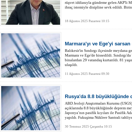
rüşvet iddiasıyla gündeme gelen AKP'li Mü
ihraç istemiyle disipline sevk edildi. Biri
18 Ağustos 2025 Pazartesi 10:15
Marmara'yı ve Ege'yi sarsan
Balıkesir'in Sındırgı ilçesinde meydana 
Marmara ve Ege'de hissedildi. Sındırgı'da 
binalardan 29 vatandaş kurtarıldı. 81 yaş
ulaşıldı.
11 Ağustos 2025 Pazartesi 09:30
Rusya'da 8.8 büyüklüğünde 
ABD Jeoloji Araştırmaları Kurumu (USGS)
açıklarında 8.8 büyüklüğünde deprem mey
Japonya’nın pasifik kıyıları ile Pasifik Ad
yapıldı. Fukuşima Nükleer Santrali tahliye
30 Temmuz 2025 Çarşamba 10:15