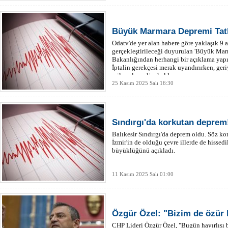
Büyük Marmara Depremi Tatbi
Odatv'de yer alan habere göre yaklaşık 9 a
gerçekleştirileceği duyurulan 'Büyük Marm
Bakanlığından herhangi bir açıklama yapıl
İptalin gerekçesi merak uyandırırken, geriy
milyonlarca lira kaldı.
25 Kasım 2025 Salı 16:30
Sındırgı'da korkutan deprem
Balıkesir Sındırgı'da deprem oldu. Söz ko
İzmir'in de olduğu çevre illerde de hisse
büyüklüğünü açıkladı.
11 Kasım 2025 Salı 01:00
Özgür Özel: "Bizim de özür
CHP Lideri Özgür Özel, "Bugün hayırlısı 