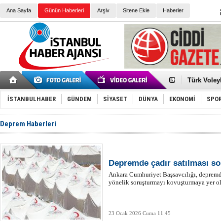
Ana Sayfa
Günün Haberleri
Arşiv
Sitene Ekle
Haberler
Elena Clem
Düşük Risk
Türk Voley
Töreninde
İkinci El M
Guguk kuş
İSTANBULHABER
GÜNDEM
SİYASET
DÜNYA
EKONOMİ
SPO
Sneaker Ay
Erkek Spor
Deprem Haberleri
Bakmalısın
Tommy Hilf
Yeri
Ceza sorum
Kayyum ata
Ankara kuli
Kemal Kılı
Depremde çadır satılması so
Erdoğan: “
Ankara Cumhuriyet Başsavcılığı, depremde
'Kurultay D
yönelik soruşturmayı kovuşturmaya yer o
İtalyan Lis
23 Ocak 2026 Cuma 11:45