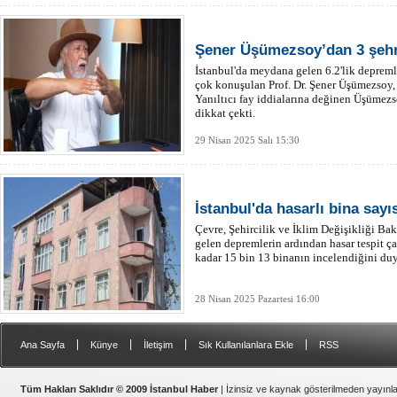
Şener Üşümezsoy’dan 3 şehr
İstanbul'da meydana gelen 6.2'lik depreml
çok konuşulan Prof. Dr. Şener Üşümezsoy,
Yanıltıcı fay iddialarına değinen Üşümezs
dikkat çekti.
29 Nisan 2025 Salı 15:30
İstanbul'da hasarlı bina sayıs
Çevre, Şehircilik ve İklim Değişikliği B
gelen depremlerin ardından hasar tespit ça
kadar 15 bin 13 binanın incelendiğini du
28 Nisan 2025 Pazartesi 16:00
|
|
|
|
Ana Sayfa
Künye
İletişim
Sık Kullanılanlara Ekle
RSS
Tüm Hakları Saklıdır © 2009 İstanbul Haber
| İzinsiz ve kaynak gösterilmeden yayın