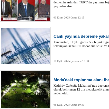
depremin ardından TGRT'nin yayınına bağ
yayından alındı.
03 Ekim 2025 Cuma 12:15
Canlı yayında depreme yakal
Yunanistan, 8 Eylül gecesi 5.2 büyüklüğü
televizyon kanalı ERTNews sunucusu ve ka
10 Eylül 2025 Çarşamba 10:30
Moda'daki toplanma alanı iha
Kadıköy Caferağa Mahallesi’nde deprem t
olarak belirlenen 12 bin metrekarelik alan
neden oldu.
05 Eylül 2025 Cuma 10:30