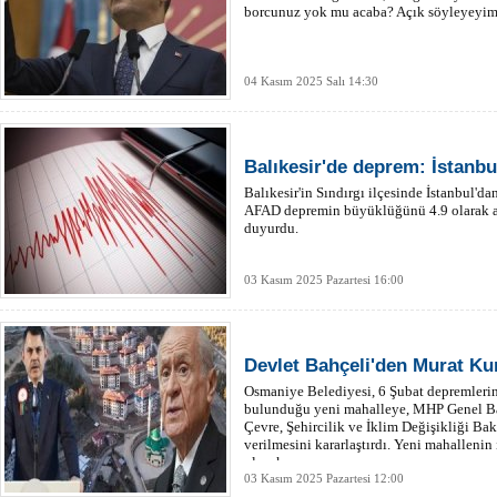
borcunuz yok mu acaba? Açık söyleyeyim.
04 Kasım 2025 Salı 14:30
Balıkesir'de deprem: İstanbul
Balıkesir'in Sındırgı ilçesinde İstanbul'da
AFAD depremin büyüklüğünü 4.9 olarak aç
duyurdu.
03 Kasım 2025 Pazartesi 16:00
Devlet Bahçeli'den Murat Ku
Osmaniye Belediyesi, 6 Şubat depremlerin
bulunduğu yeni mahalleye, MHP Genel Baş
Çevre, Şehircilik ve İklim Değişikliği B
verilmesini kararlaştırdı. Yeni mahalleni
olacak.
03 Kasım 2025 Pazartesi 12:00