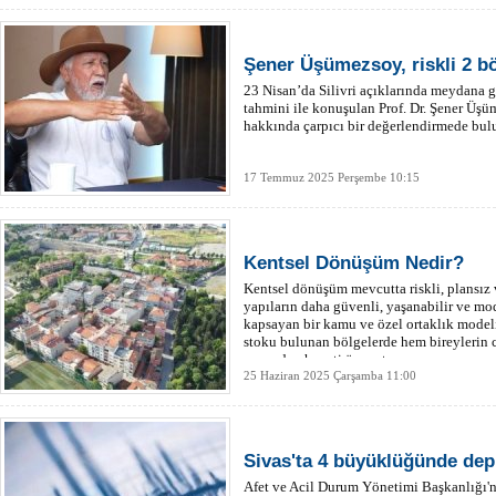
Şener Üşümezsoy, riskli 2 bö
23 Nisan’da Silivri açıklarında meydana
tahmini ile konuşulan Prof. Dr. Şener Üş
hakkında çarpıcı bir değerlendirmede bul
17 Temmuz 2025 Perşembe 10:15
Kentsel Dönüşüm Nedir?
Kentsel dönüşüm mevcutta riskli, plansız v
yapıların daha güvenli, yaşanabilir ve mo
kapsayan bir kamu ve özel ortaklık modeli
stoku bulunan bölgelerde hem bireylerin 
açısından hayati önem taşır.
25 Haziran 2025 Çarşamba 11:00
Sivas'ta 4 büyüklüğünde de
Afet ve Acil Durum Yönetimi Başkanlığı'nı