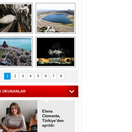
Askeri gemi 
Kapadokya'nın 
zarlığındaki terk 
'kalbi' Narlıgöl 
dilmiş gemilerin 
ilkbaharda bir başka 
etkileyici 
güzel
görüntüleri
iyaretçisiz kalan 
Haftanın 
Akdamar Adası 
fotoğrafları
1
2
3
4
5
6
7
8
dem çiçekleri ile 
örsel bir güzellik
K OKUNANLAR
Elena
Clemente,
Türkiye’den
ayrıldı:
Diplomatik