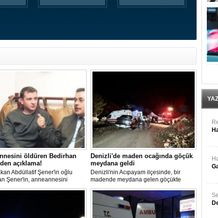
YA
Re
Ha
nnesini öldüren Bedirhan
Denizli'de maden ocağında göçük
Ha
den açıklama!
meydana geldi
Ga
kan Abdüllatif Şener'in oğlu
Denizli'nin Acıpayam ilçesinde, bir
an Şener'in, anneannesini
madende meydana gelen göçükte
sine ilişkin davada karar
mahsur kalanların olduğu bildirildi.
ndı. "Anneannem benim dünyada
Se
iğim insanlardan biridir" diyen
De
n Şener'in ifadesi dikkat
n, Şener'e verilen ceza belli