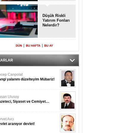
Enkaz!
Düşük Riskli
Yatırım Fonları
Nelerdir?
|
|
DÜN
BU HAFTA
BU AY
ZARLAR
cep Canpolat
ngi yalanını düzelteyim Mübariz!
san Ulusoy
zeteci, Siyaset ve Cemiyet…
rvet Avcı
vlet aranıyor devlet!