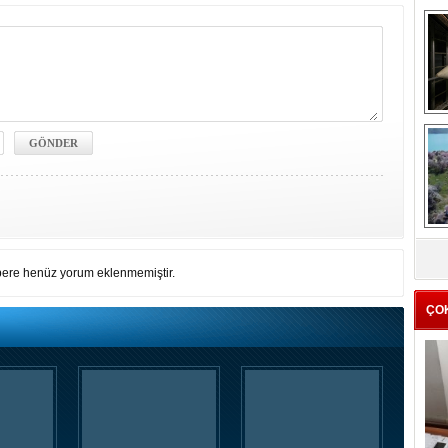
me
e
Z
ba
ere henüz yorum eklenmemiştir.
g
ÇO