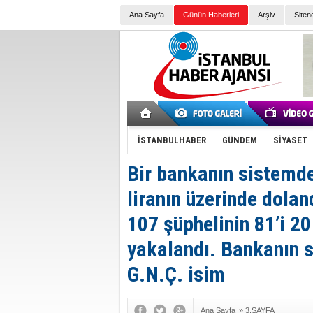
Ana Sayfa
Günün Haberleri
Arşiv
Siten
İSTANBULHABER
GÜNDEM
SİYASET
Bir bankanın sistemde
liranın üzerinde dolan
107 şüphelinin 81’i 2
yakalandı. Bankanın s
G.N.Ç. isim
Ana Sayfa
»
3.SAYFA