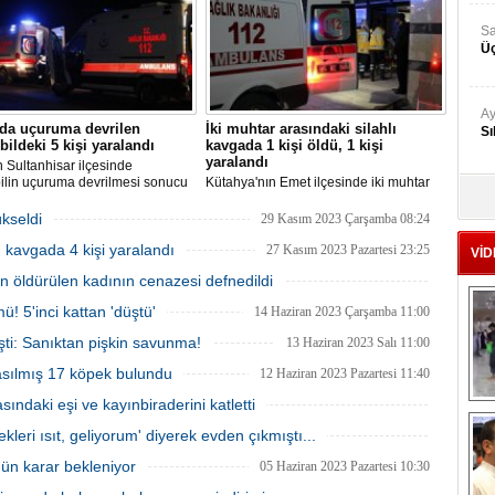
Sa
Üç
Ay
'da uçuruma devrilen
İki muhtar arasındaki silahlı
Sı
ildeki 5 kişi yaralandı
kavgada 1 kişi öldü, 1 kişi
yaralandı
n Sultanhisar ilçesinde
ilin uçuruma devrilmesi sonucu
Kütahya'nın Emet ilçesinde iki muhtar
Ad
aralandı.
arasında yaşanan silahlı kavgada 1 kişi
‘A
öldü, 1 kişi yaralandı.
ükseldi
29 Kasım 2023 Çarşamba 08:24
lı kavgada 4 kişi yaralandı
27 Kasım 2023 Pazartesi 23:25
VİD
 öldürülen kadının cenazesi defnedildi
Me
Te
02 Ağustos 2023 Çarşamba 16:00
! 5'inci kattan 'düştü'
14 Haziran 2023 Çarşamba 11:00
şti: Sanıktan pişkin savunma!
13 Haziran 2023 Salı 11:00
El
asılmış 17 köpek bulundu
12 Haziran 2023 Pazartesi 11:40
En
ındaki eşi ve kayınbiraderini katletti
M
12 Haziran 2023 Pazartesi 11:30
leri ısıt, geliyorum' diyerek evden çıkmıştı...
Ba
07 Haziran 2023 Çarşamba 10:50
Ka
gün karar bekleniyor
05 Haziran 2023 Pazartesi 10:30