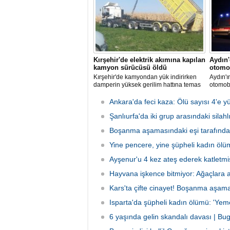
oldu.
Kırşehir'de elektrik akımına kapılan
Aydın
kamyon sürücüsü öldü
otomob
Kırşehir'de kamyondan yük indirirken
Aydın'ı
damperin yüksek gerilim hattına temas
otomob
etmesi sonucu elektrik akımına kapılan
5 kişi y
sürücü hayatını kaybetti.
Ankara'da feci kaza: Ölü sayısı 4'e y
Şanlıurfa'da iki grup arasındaki silah
Boşanma aşamasındaki eşi tarafından
Yine pencere, yine şüpheli kadın ölümü
Ayşenur'u 4 kez ateş ederek katletmi
Hayvana işkence bitmiyor: Ağaçlara 
Kars'ta çifte cinayet! Boşanma aşamas
Isparta'da şüpheli kadın ölümü: 'Yemek
6 yaşında gelin skandalı davası | Bu