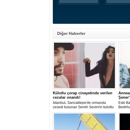
Diğer Haberler
Külotlu çorap cinayetinde verilen
Annea
cezalar onandı!
Şener’
İstanbuL Sancaktepe'de ormanda
Eski Ba
cesedi bulunan Semih Sevim'in külotlu
Bedirh
çorapla boğularak öldürüldüğü
öldürme
iddiasına ilişkin sanık Seçil Çiftçi'ye
açıkla
verilen 'ağırlaştırılmış müebbet' ve
en sevd
babası hakkındaki 'müebbet' kararı,
Bedirha
istinaf mahkemesi onadı.
çekerke