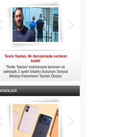
gözaltına alındı.
Testo Taylan, ilk duruşmada serbest
'Çay Tutuklusu’ Yusuf Güney, tahliye
kaldı!
edildi!
'Testo Taylan' mahlasıyla tanınan ve
Bir yayında 'Ayahuska' isimli çayı
yaklaşık 2 aydır tutuklu bulunan Sosyal
özendirdiği ifadeler kullandığı
s
Medya Fenomeni Taylan Özgüç
gerekçesiyle tutuklanan şarkıcı Yusuf
Danyıldız, çıktığı ilk duruşmada serbest
Güney, 'Ev Hapsi' şartıyla serbest
bırakıldı.
bırakıldı.
EKNOLOJİ