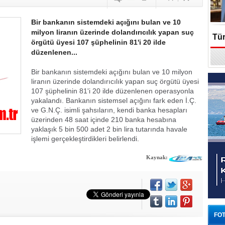
Bir bankanın sistemdeki açığını bulan ve 10
milyon liranın üzerinde dolandırıcılık yapan suç
Tür
örgütü üyesi 107 şüphelinin 81'i 20 ilde
düzenlenen...
En
Bir bankanın sistemdeki açığını bulan ve 10 milyon
liranın üzerinde dolandırıcılık yapan suç örgütü üyesi
107 şüphelinin 81'i 20 ilde düzenlenen operasyonla
yakalandı. Bankanın sistemsel açığını fark eden İ.Ç.
ve G.N.Ç. isimli şahsıların, kendi banka hesapları
üzerinden 48 saat içinde 210 banka hesabına
yaklaşık 5 bin 500 adet 2 bin lira tutarında havale
işlemi gerçekleştirdikleri belirlendi.
Kaynak:
FOT