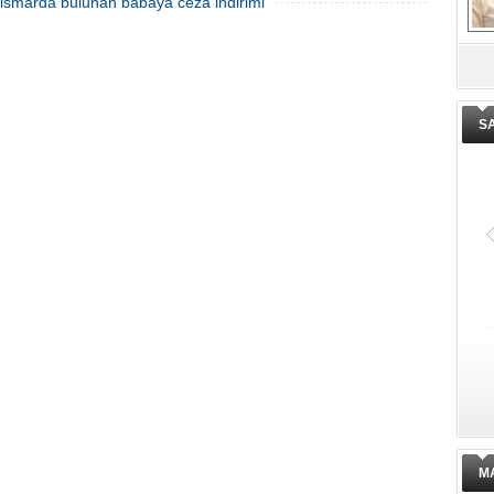
istismarda bulunan babaya ceza indirimi
02 Haziran 2023 Cuma 11:20
De
ge
S
M