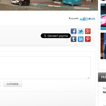
Kaynak:
YA
Re
Ha