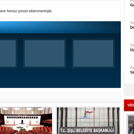
Ha
Ga
ere henüz yorum eklenmemiştir.
Se
De
Sa
Üç
Ay
Sı
Ad
‘A
VİD
Me
Te