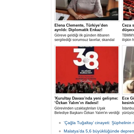
Elena Clemente, Türkiye’den
Ceza s
ayrıldı: Diplomatik Enkaz!
düşec
Göreve geldiği ilk günden itibaren
TBMM'n
sergilediği sorumsuz tavırlar, skandal
ilişkin
kararlar ve özellikle Türk öğrencilere
sorumlu
uyguladığı vize ambargosuyla tepkilerin
düşürül
odağında olan İtalya’nın İstanbul
Başkonsolosu Elena Clemente’nin
Türkiye’deki görevi nihayet sona erdi.
'Kurultay Davası'nda yeni gelişme:
Ece Gü
‘Özkan Yalım’ın ifadesi!
kesinl
Görevinden uzaklaştırılan Uşak
İstanbu
Belediye Başkanı Özkan Yalım'ın verdiği
yürüyüş
son ek ifade 'Kurultay' davası dosyasına
Ormanı'
girdi.
karıştı
‘Çağla Tuğaltay’ cinayeti: Şüphelinin 
kaldırı
Malatya’da 5,6 büyüklüğünde deprem
kaybede