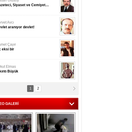
san Ulusoy
zeteci, Siyaset ve Cemiyet…
rvet Avcı
vlet aranıyor devlet!
met Çayır
 eksi bir
kut Elmas
kıntı Büyük
1
2
nan İslamoğulları
Kmonoksit’ zehirlenmesi...
EO GALERİ
hmet Akyol
rket ...!