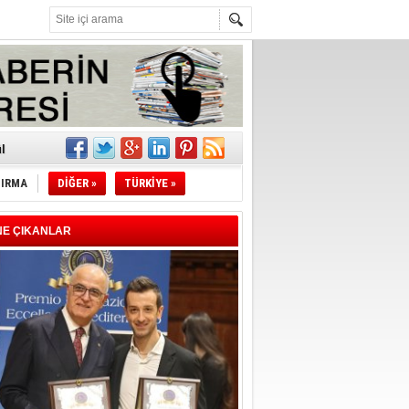
z!
l
TIRMA
DİĞER »
TÜRKİYE »
li
sındaki
NE ÇIKANLAR
esi!
desi!