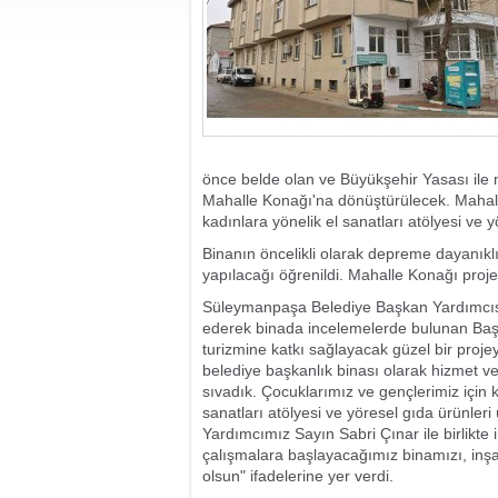
önce belde olan ve Büyükşehir Yasası ile
Mahalle Konağı'na dönüştürülecek. Mahall
kadınlara yönelik el sanatları atölyesi ve 
Binanın öncelikli olarak depreme dayanıkl
yapılacağı öğrenildi. Mahalle Konağı proje
Süleymanpaşa Belediye Başkan Yardımcısı S
ederek binada incelemelerde bulunan Başka
turizmine katkı sağlayacak güzel bir proj
belediye başkanlık binası olarak hizmet v
sıvadık. Çocuklarımız ve gençlerimiz için 
sanatları atölyesi ve yöresel gıda ürünler
Yardımcımız Sayın Sabri Çınar ile birlikte
çalışmalara başlayacağımız binamızı, inşal
olsun" ifadelerine yer verdi.