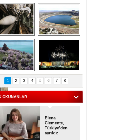
Askeri gemi 
Kapadokya'nın 
zarlığındaki terk 
'kalbi' Narlıgöl 
dilmiş gemilerin 
ilkbaharda bir başka 
etkileyici 
güzel
görüntüleri
iyaretçisiz kalan 
Haftanın 
Akdamar Adası 
fotoğrafları
1
2
3
4
5
6
7
8
dem çiçekleri ile 
örsel bir güzellik
K OKUNANLAR
Elena
Clemente,
Türkiye’den
ayrıldı:
Diplomatik