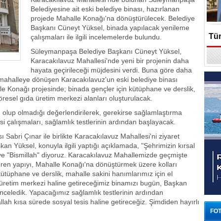
Belediyesine ait eski belediye binası, hazırlanan
projede Mahalle Konağı'na dönüştürülecek. Belediye
Başkanı Cüneyt Yüksel, binada yapılacak yenileme
Tür
çalışmaları ile ilgili incelemelerde bulundu.
Süleymanpaşa Belediye Başkanı Cüneyt Yüksel,
En
Karacakılavuz Mahallesi'nde yeni bir projenin daha
hayata geçirileceği müjdesini verdi. Buna göre daha
 mahalleye dönüşen Karacakılavuz'un eski belediye binası
e Konağı projesinde; binada gençler için kütüphane ve derslik,
yöresel gıda üretim merkezi alanları oluşturulacak.
ı olup olmadığı değerlendirilerek, gerekirse sağlamlaştırma
si çalışmaları, sağlamlık testlerinin ardından başlayacak.
abri Çınar ile birlikte Karacakılavuz Mahallesi'ni ziyaret
n Yüksel, konuyla ilgili yaptığı açıklamada, "Şehrimizin kırsal
eye "Bismillah" diyoruz. Karacakılavuz Mahallemizde geçmişte
eren yapıyı, Mahalle Konağı'na dönüştürmek üzere kolları
kütüphane ve derslik, mahalle sakini hanımlarımız için el
i üretim merkezi haline getireceğimiz binamızı bugün, Başkan
 inceledik. Yapacağımız sağlamlık testlerinin ardından
lah kısa sürede sosyal tesis haline getireceğiz. Şimdiden hayırlı
FOT