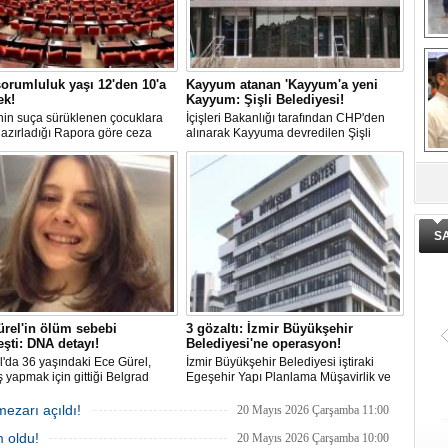
El
En
M
Ba
orumluluk yaşı 12'den 10'a
Kayyum atanan 'Kayyum'a yeni
Ka
ek!
Kayyum: Şişli Belediyesi!
in suça sürüklenen çocuklara
İçişleri Bakanlığı tarafından CHP'den
 hazırladığı Rapora göre ceza
alınarak Kayyuma devredilen Şişli
luğu yaşının; 12'den 10'a
Belediyesinde bir hafta içinde 2. kez
mesi planlanıyor.
Kayyum değişti.
De
ge
S
rel'in ölüm sebebi
3 gözaltı: İzmir Büyükşehir
eşti: DNA detayı!
Belediyesi'ne operasyon!
l'da 36 yaşındaki Ece Gürel,
İzmir Büyükşehir Belediyesi iştiraki
 yapmak için gittiği Belgrad
Egeşehir Yapı Planlama Müşavirlik ve
nda 2 Mart 2025'te kayıplara
Teknoloji A.Ş.'ye yönelik 'İhaleye fesat
. 4 gün sonra sağ bulunan ancak
karıştırma' operasyonu düzenlendi. 4
mezarı açıldı!
20 Mayıs 2026 Çarşamba 11:00
ldığı hastanede hayatını
şüpheliden 3'ü; Jandarma ekipleri
 oldu!
n Ece'nin ölümüyle ilgili
tarafınca gözaltına alındı.
20 Mayıs 2026 Çarşamba 10:00