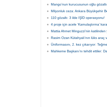
soruşt
Mango’nun kurucusunun oğlu gözaltın
çeken d
Milyonluk ceza: Ankara Büyükşehir Be
110 gözaltı: 3 ilde IŞİD operasyonu!
4 proje için acele ‘Kamulaştırma’ kara
Mattia Ahmet Minguzzi'nin katilinden 
Rasim Ozan Kütahyalı'nın lüks araç 
Üniformasını, 2. kez çıkarıyor: Teğm
Mahkeme Başkanı’nı tehdit ettiler: Da