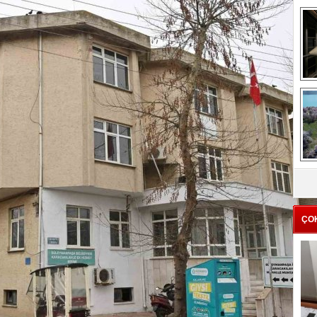
me
e
Z
ba
g
ÇO