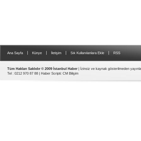
|
|
|
|
Ana Sayfa
Künye
İletişim
Sık Kullanılanlara Ekle
RSS
Tüm Hakları Saklıdır © 2009 İstanbul Haber
| İzinsiz ve kaynak gösterilmeden yayın
Tel : 0212 970 87 88 |
Haber Scripti
:
CM Bilişim