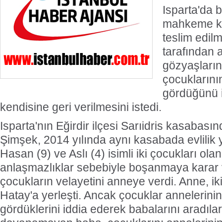
Isparta'da 
mahkeme kar
teslim edil
tarafından 
gözyaşların
çocuklarını
gördüğünü 
kendisine geri verilmesini istedi.
Isparta'nın Eğirdir ilçesi Sarıidris kasabası
Şimşek, 2014 yılında aynı kasabada evlilik ya
Hasan (9) ve Aslı (4) isimli iki çocukları olan
anlaşmazlıklar sebebiyle boşanmaya karar
çocukların velayetini anneye verdi. Anne, iki
Hatay'a yerleşti. Ancak çocuklar annelerini
gördüklerini iddia ederek babalarını aradıla