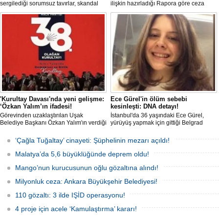
sergilediği sorumsuz tavırlar, skandal
ilişkin hazırladığı Rapora göre ceza
kararlar ve özellikle Türk öğrencilere
sorumluluğu yaşının; 12'den 10'a
uyguladığı vize ambargosuyla tepkilerin
düşürülmesi planlanıyor.
odağında olan İtalya’nın İstanbul
Başkonsolosu Elena Clemente’nin
Türkiye’deki görevi nihayet sona erdi.
'Kurultay Davası'nda yeni gelişme:
Ece Gürel'in ölüm sebebi
‘Özkan Yalım’ın ifadesi!
kesinleşti: DNA detayı!
Görevinden uzaklaştırılan Uşak
İstanbul'da 36 yaşındaki Ece Gürel,
Belediye Başkanı Özkan Yalım'ın verdiği
yürüyüş yapmak için gittiği Belgrad
son ek ifade 'Kurultay' davası dosyasına
Ormanı'nda 2 Mart 2025'te kayıplara
girdi.
karıştı. 4 gün sonra sağ bulunan ancak
‘Çağla Tuğaltay’ cinayeti: Şüphelinin mezarı açıldı!
kaldırıldığı hastanede hayatını
kaybeden Ece'nin ölümüyle ilgili
Malatya’da 5,6 büyüklüğünde deprem oldu!
soruşturma tamamlanırken, dikkat
çeken detaylar yer aldı.
Mango’nun kurucusunun oğlu gözaltına alındı!
Milyonluk ceza: Ankara Büyükşehir Belediyesi!
110 gözaltı: 3 ilde IŞİD operasyonu!
4 proje için acele ‘Kamulaştırma’ kararı!