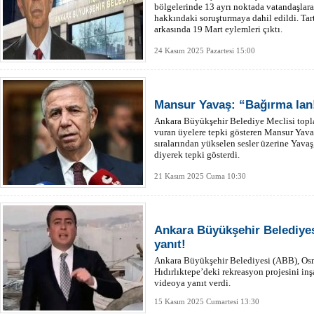
bölgelerinde 13 ayrı noktada vatandaşlara
hakkındaki soruşturmaya dahil edildi. Tar
arkasında 19 Mart eylemleri çıktı.
24 Kasım 2025 Pazartesi 15:00
Mansur Yavaş: “Bağırma lan
Ankara Büyükşehir Belediye Meclisi topla
vuran üyelere tepki gösteren Mansur Yav
sıralarından yükselen sesler üzerine Yava
diyerek tepki gösterdi.
21 Kasım 2025 Cuma 10:30
Ankara Büyükşehir Belediy
yanıt!
Ankara Büyükşehir Belediyesi (ABB), Os
Hıdırlıktepe’deki rekreasyon projesini inş
videoya yanıt verdi.
15 Kasım 2025 Cumartesi 13:30