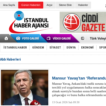
Ana Sayfa
Günün Haberleri
Arşiv
Sitene Ekle
Haberler
Elena Clem
Düşük Risk
Türk Voley
Töreninde
İkinci El M
Guguk kuş
İSTANBULHABER
GÜNDEM
SİYASET
DÜNYA
EKONOMİ
SPO
Sneaker Ay
Erkek Spor
Abb Haberleri
Bakmalısın
Tommy Hilf
Yeri
Ceza sorum
Kayyum ata
Ankara kuli
Kemal Kılı
Mansur Yavaş'tan ‘Referandu
Erdoğan: “
Mansur Yavaş, Ankara'daki trafik sorunu i
'Kurultay D
tercihli yol uygulamasını halka soracakları
İtalyan Lis
almak suretiyle bundan sonra belli saatler
çalışacağız ve bunu halka referandumla so
13 Ocak 2026 Salı 09:30