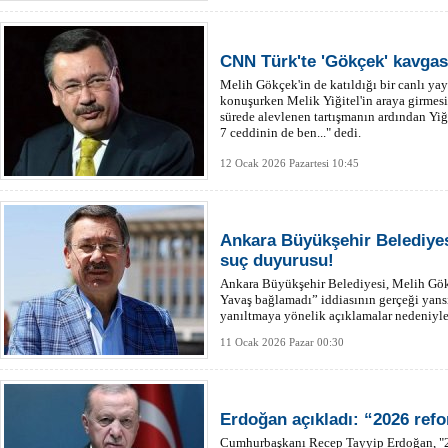
CNN Türk'te 'Gökçek' kavgas
Melih Gökçek'in de katıldığı bir canlı y
konuşurken Melik Yiğitel'in araya girmes
sürede alevlenen tartışmanın ardından Yiği
7 ceddinin de ben..." dedi.
12 Ocak 2026 Pazartesi 10:45
Ankara Büyükşehir Belediyes
suç duyurusu!
Ankara Büyükşehir Belediyesi, Melih Gökç
Yavaş bağlamadı” iddiasının gerçeği yans
yanıltmaya yönelik açıklamalar nedeniy
açıkladı.
11 Ocak 2026 Pazar 00:30
Erdoğan açıkladı: “2026 refo
Cumhurbaşkanı Recep Tayyip Erdoğan, "202