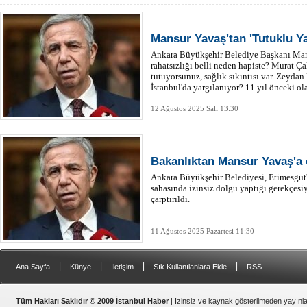
Mansur Yavaş'tan 'Tutuklu Ya
Ankara Büyükşehir Belediye Başkanı Man
rahatsızlığı belli neden hapiste? Murat Ç
tutuyorsunuz, sağlık sıkıntısı var. Zeyda
İstanbul'da yargılanıyor? 11 yıl önceki ol
12 Ağustos 2025 Salı 13:30
Bakanlıktan Mansur Yavaş'a 
Ankara Büyükşehir Belediyesi, Etimesgut
sahasında izinsiz dolgu yaptığı gerekçesiy
çarptırıldı.
11 Ağustos 2025 Pazartesi 11:30
|
|
|
|
Ana Sayfa
Künye
İletişim
Sık Kullanılanlara Ekle
RSS
Tüm Hakları Saklıdır © 2009 İstanbul Haber
| İzinsiz ve kaynak gösterilmeden yayın