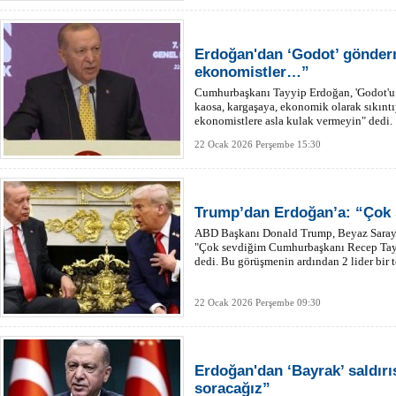
Erdoğan'dan ‘Godot’ gönder
ekonomistler…”
Cumhurbaşkanı Tayyip Erdoğan, 'Godot'u be
kaosa, kargaşaya, ekonomik olarak sıkınt
ekonomistlere asla kulak vermeyin" dedi.
22 Ocak 2026 Perşembe 15:30
Trump’dan Erdoğan’a: “Çok
ABD Başkanı Donald Trump, Beyaz Saray'da
"Çok sevdiğim Cumhurbaşkanı Recep Tayy
dedi. Bu görüşmenin ardından 2 lider bir 
22 Ocak 2026 Perşembe 09:30
Erdoğan'dan ‘Bayrak’ saldırı
soracağız”