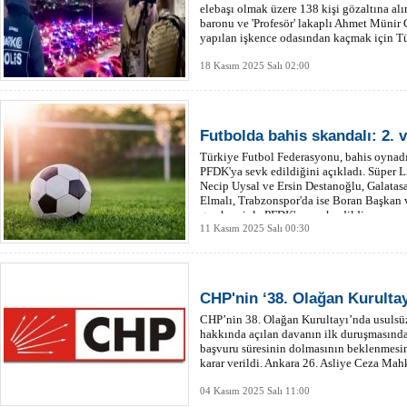
elebaşı olmak üzere 138 kişi gözaltına al
baronu ve 'Profesör' lakaplı Ahmet Münir 
yapılan işkence odasından kaçmak için Tür
18 Kasım 2025 Salı 02:00
Futbolda bahis skandalı: 2. v
Türkiye Futbol Federasyonu, bahis oynad
PFDK'ya sevk edildiğini açıkladı. Süper Li
Necip Uysal ve Ersin Destanoğlu, Galatas
Elmalı, Trabzonspor'da ise Boran Başkan 
gerekçesiyle PFDK'ye sevk edildi.
11 Kasım 2025 Salı 00:30
CHP'nin ‘38. Olağan Kurultay
CHP’nin 38. Olağan Kurultayı’nda usulsüzl
hakkında açılan davanın ilk duruşmasınd
başvuru süresinin dolmasının beklenmesin
karar verildi. Ankara 26. Asliye Ceza Mah
04 Kasım 2025 Salı 11:00