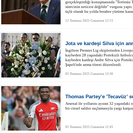
gerçekleştirdiği konuşmasında "Terörsüz T
sürecinin neticesi değildir" vurgusu yap
üçlü olarak bu yolda beraber yürüme karar
12 Temmuz 2025 Cumartesi 12:15
Jota ve kardeşi Silva için an
İngiltere Premier Lig ekiplerinden Liverpo
kaybeden 28 yaşındaki Portekizli futbolcu
kaybeden kardeşi Andre Silva için Portek
Şapeli'nde anma töreni düzenlendi.
05 Temmuz 2025 Cumartesi 13:30
Thomas Partey’e 'Tecavüz’ s
Arsenal ile yollarını ayıran 32 yaşındaki 
bir cinsel saldırı suçlamasıyla yargı karşıs
05 Temmuz 2025 Cumartesi 12:45