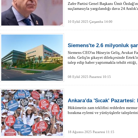
Zafer Partisi Genel Başkanı Ümit Özdağ'ı
suçlamasıyla yargılandığı dava 24 Aralık'a
10 Eylül 2025 Çarşamba 14:00
Siemens'te 2.6 milyonluk şan
Siemens CEO’su Hüseyin Geliş, Avukat Fa
oldu. Geliş'in şikayet dilekçesinde Ertek'
talep edip haber yaptırmakla tehdit ettiği, 
08 Eylül 2025 Pazartesi 10:15
Ankara'da 'Sıcak' Pazartesi:
Hükümetin zam teklifini reddeden memur k
bırakma eylemi ve yürüyüşlerle taleplerini
18 Ağustos 2025 Pazartesi 11:15