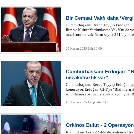
Bir Cemaat Vakfı daha ‘Verg
Cumhurbaşkanı Recep Tayyip Erdoğan, Er
İlim ve Kültür Yardımlaşma Vakfı’nı da ve
muaf tutulan vakıfların sayısı 341’e yükse
25 Kasım 2025 Salı 10:00
Cumhurbaşkanı Erdoğan: “Bo
nezaketsizlik var”
Cumhurbaşkanı Recep Tayyip Erdoğan, pa
konuşuyor. Erdoğan, CHP'ye "Bizimle aşık 
sorunlarına çözüm üretecek vizyon yok. Bo
nezaketsizlik var. Aykırı her sesi susturm
19 Kasım 2025 Çarşamba 13:00
kulelerine kadar yetecek malzeme var" ded
Orkinos Bulut - 2 Operasyon
İstanbul merkezli 22 ilde düzenlenen 'Or