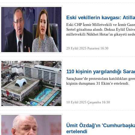
Eski vekillerin kavgası: Atilla
Eski CHP İzmir Milletvekili ve İzmir Gaze
Sertel gözaltına alındı. Dokuz Eylül Üniv
milletvekili Nükhet Hotar’ın şikayeti nede
29 Eylül 2025 Pazartesi 16:30
110 kişinin yargılandığı Sara
Saraçhane’de protestolara katıldıkları ge
kişinin duruşması 31 Ekim’e ertelendi.
10 Eylül 2025 Çarşamba 16:30
Ümit Özdağ'ın 'Cumhurbaşkan
ertelendi