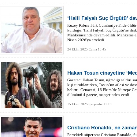
‘Halil Falyalı Suç Örgütü’ d
Kuzey Kıbrıs Türk Cumhuriyeti'nde öldürül
kurduğu, 'Halil Falyalı Suç Örgütü'ne iliş
Mahkemesinde devam edildi. Mahkeme eks
Nisan 2026'ya erteledi.
24 Ekim 2025 Cuma 10:45
Hakan Tosun cinayetine ‘Medy
Gazeteci Hakan Tosun, uğradığı saldırı son
kişi tutuklanırken, Tosun’un ailesi ve do
belirtti. Cenazesi; 16 Ekim’de Nurtepe C
ölümünü 4 gazete, manşetinden verdi.
15 Ekim 2025 Çarşamba 11:15
Cristiano Ronaldo, ne zaman
Portekizli süper star Cristiano Ronaldo, f