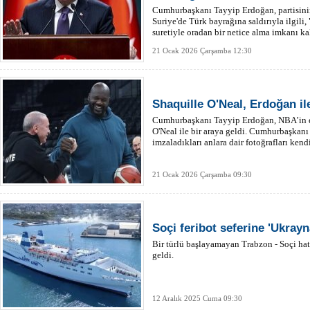
Cumhurbaşkanı Tayyip Erdoğan, partisini
Suriye'de Türk bayrağına saldırıyla ilgili
suretiyle oradan bir netice alma imkanı k
elleri bulacak ve o hainlerden hesabını so
21 Ocak 2026 Çarşamba 12:30
Shaquille O'Neal, Erdoğan il
Cumhurbaşkanı Tayyip Erdoğan, NBA’in e
O'Neal ile bir araya geldi. Cumhurbaşkanı
imzaladıkları anlara dair fotoğrafları ken
21 Ocak 2026 Çarşamba 09:30
Soçi feribot seferine 'Ukrayn
Bir türlü başlayamayan Trabzon - Soçi hat
geldi.
12 Aralık 2025 Cuma 09:30