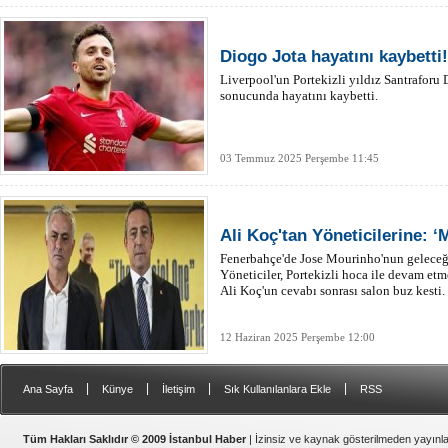
Diogo Jota hayatını kaybetti!
Liverpool'un Portekizli yıldız Santraforu D
sonucunda hayatını kaybetti.
03 Temmuz 2025 Perşembe 11:45
Ali Koç'tan Yöneticilerine: ‘
Fenerbahçe'de Jose Mourinho'nun geleceği 
Yöneticiler, Portekizli hoca ile devam et
Ali Koç'un cevabı sonrası salon buz kesti.
12 Haziran 2025 Perşembe 12:00
|
|
|
|
Ana Sayfa
Künye
İletişim
Sık Kullanılanlara Ekle
RSS
Tüm Hakları Saklıdır © 2009 İstanbul Haber
| İzinsiz ve kaynak gösterilmeden yayın