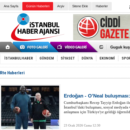
Ana Sayfa
Günün Haberleri
Arşiv
Sitene Ekle
Haberler
Türk Voley
Töreninde
İkinci El M
Guguk kuş
Sneaker Ay
Erkek Spor
İSTANBULHABER
GÜNDEM
SİYASET
DÜNYA
EKONOMİ
SPO
Bakmalısın
Tommy Hilf
Yeri
Ceza sorum
Rte Haberleri
Kayyum ata
Ankara kuli
Kemal Kılı
Erdoğan: “
'Kurultay D
Erdoğan - O’Neal buluşması
İtalyan Lis
Cumhurbaşkanı Recep Tayyip Erdoğan ile
Ece Gürel'
İstanbul’daki buluşması, sosyal medyada v
3 gözaltı:
anlaşması için Türkiye'ye geldiği öğrenild
23 Ocak 2026 Cuma 12:30