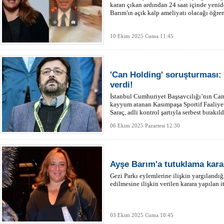
kararı çıkan ardından 24 saat içinde yenid
Barım'ın açık kalp ameliyatı olacağı öğren
10 Ekim 2025 Cuma 11:45
'Can Holding' soruşturması:
verdi!
İstanbul Cumhuriyet Başsavcılığı’nın Ca
kayyum atanan Kasımpaşa Sportif Faaliye
Saraç, adli kontrol şartıyla serbest bırakı
ödemelerinden Park Holding'in yetkili old
06 Ekim 2025 Pazartesi 12:30
Ayşe Barım'a tutuklama kara
Gezi Parkı eylemlerine ilişkin yargılandı
edilmesine ilişkin verilen karara yapılan it
03 Ekim 2025 Cuma 10:45