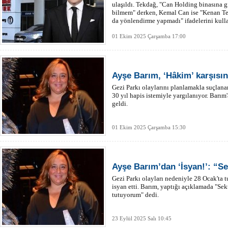
ulaşıldı. Tekdağ, "Can Holding binasına gi
bilmem" derken, Kemal Can ise "Kenan Tek
da yönlendirme yapmadı" ifadelerini kull
01 Ekim 2025 Çarşamba 17:00
Ayşe Barım, ‘Hâkim’ karşısın
Gezi Parkı olaylarını planlamakla suçlanan
30 yıl hapis istemiyle yargılanıyor. Barım'
geldi.
01 Ekim 2025 Çarşamba 15:30
Ayşe Barım’dan ‘İsyan!’: “Sek
Gezi Parkı olayları nedeniyle 28 Ocak'ta
isyan etti. Barım, yaptığı açıklamada "Sekt
tutuyorum" dedi.
23 Eylül 2025 Salı 10:45