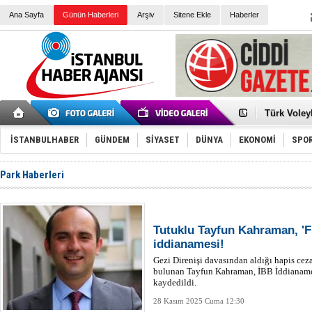
Ana Sayfa
Günün Haberleri
Arşiv
Sitene Ekle
Haberler
Elena Clem
Düşük Risk
Türk Voley
Töreninde
İkinci El M
Guguk kuş
İSTANBULHABER
GÜNDEM
SİYASET
DÜNYA
EKONOMİ
SPO
Sneaker Ay
Erkek Spor
Park Haberleri
Bakmalısın
Tommy Hilf
Yeri
Ceza sorum
Kayyum ata
Ankara kuli
Kemal Kılı
Tutuklu Tayfun Kahraman, 'Fi
Erdoğan: “
iddianamesi!
'Kurultay D
Gezi Direnişi davasından aldığı hapis cez
İtalyan Lis
bulunan Tayfun Kahraman, İBB İddianamesi
kaydedildi.
28 Kasım 2025 Cuma 12:30