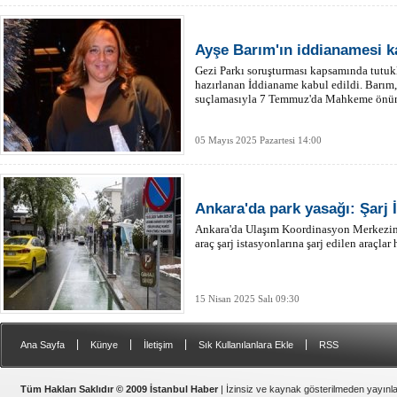
Ayşe Barım'ın iddianamesi ka
Gezi Parkı soruşturması kapsamında tutu
hazırlanan İddianame kabul edildi. Barım
suçlamasıyla 7 Temmuz'da Mahkeme önün
05 Mayıs 2025 Pazartesi 14:00
Ankara'da park yasağı: Şarj 
Ankara'da Ulaşım Koordinasyon Merkezini
araç şarj istasyonlarına şarj edilen araçla
15 Nisan 2025 Salı 09:30
|
|
|
|
Ana Sayfa
Künye
İletişim
Sık Kullanılanlara Ekle
RSS
Tüm Hakları Saklıdır © 2009 İstanbul Haber
| İzinsiz ve kaynak gösterilmeden yayın