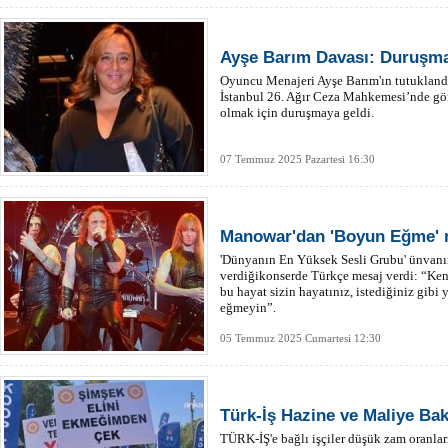
Ayşe Barım Davası: Duruşma
Oyuncu Menajeri Ayşe Barım'ın tutukland
İstanbul 26. Ağır Ceza Mahkemesi’nde gör
olmak için duruşmaya geldi.
07 Temmuz 2025 Pazartesi 16:30
Manowar'dan 'Boyun Eğme' 
'Dünyanın En Yüksek Sesli Grubu' ünvanı
verdiğikonserde Türkçe mesaj verdi: “Ken
bu hayat sizin hayatınız, istediğiniz gib
eğmeyin”.
05 Temmuz 2025 Cumartesi 12:30
Türk-İş Hazine ve Maliye Bak
TÜRK-İŞ'e bağlı işçiler düşük zam oranlar