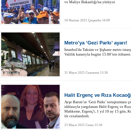
ve Maliye Bakanlığı'na yürüyor.
18 Haziran 2025 Çarşamba 16:00
Metro’ya ‘Gezi Parkı’ ayarı!
İstanbul'da Taksim ve Şişhane metro istasy
Valilik kararıyla bugün 15.00’ten itibaren
31 Mayıs 2025 Cumartesi 13:30
Halit Ergenç ve Rıza Kocaoğ
Ayşe Barım’ın ‘Gezi Parkı’ soruşturması çe
iddiasıyla yargılanan Halit Ergenç ve Rız
Mahkeme, Ergenç'i; 1 yıl 10 ay 15 gün, Ko
ile cezalandırdı.
23 Mayıs 2025 Cuma 15:30