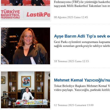
Federasyonu (TBF) ile yürüttüğü basketbo
taşıyarak Milli Basketbol Takımları’nın re
08 Ağustos 2025 Cuma 12:45
Ayşe Barım Adli Tıp'a sevk ed
Gezi Parkı eylemleri soruşturması kapsam
sağlık sorunları gerekçesiyle tahliye tale
18 Temmuz 2025 Cuma 12:15
Mehmet Kemal Yazıcıoğlu'nu
Tokat Belediye Başkanı Mehmet Kemal Yaz
video paylaştı. Yazıcıoğlu, parktaki kirlil
12 Temmuz 2025 Cumartesi 13:00