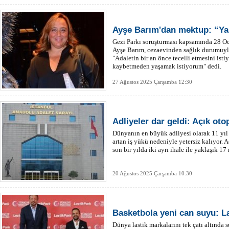
Ayşe Barım'dan mektup: “Ya
Gezi Parkı soruşturması kapsamında 28 Oc
Ayşe Barım, cezaevinden sağlık durumuyla
"Adaletin bir an önce tecelli etmesini ist
kaybetmeden yaşamak istiyorum" dedi.
27 Ağustos 2025 Çarşamba 12:30
Adliyeler dar geldi: Açık oto
Dünyanın en büyük adliyesi olarak 11 yıl 
artan iş yükü nedeniyle yetersiz kalıyor. 
son bir yılda iki ayrı ihale ile yaklaşık 1
20 Ağustos 2025 Çarşamba 10:30
Basketbola yeni can suyu: L
Dünya lastik markalarını tek çatı altında