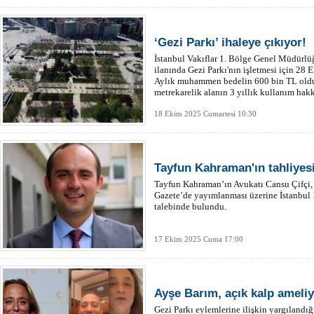
‘Gezi Parkı’ ihaleye çıkıyor!
İstanbul Vakıflar 1. Bölge Genel Müdürlü
ilanında Gezi Parkı'nın işletmesi için 28 E
Aylık muhammen bedelin 600 bin TL olduğ
metrekarelik alanın 3 yıllık kullanım hak
18 Ekim 2025 Cumartesi 10:30
Tayfun Kahraman'ın tahliyesi
Tayfun Kahraman’ın Avukatı Cansu Çifçi,
Gazete’de yayımlanması üzerine İstanbul
talebinde bulundu.
17 Ekim 2025 Cuma 17:00
Ayşe Barım, açık kalp ameliy
Gezi Parkı eylemlerine ilişkin yargılandığ