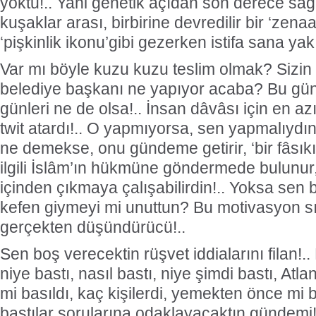
yoktu!.. Yani genetik açıdan son derece sağl
kuşaklar arası, birbirine devredilir bir ‘zenaa
‘pişkinlik ikonu’gibi gezerken istifa sana yak
Var mı böyle kuzu kuzu teslim olmak? Sizin
belediye başkanı ne yapıyor acaba? Bu gü
günleri ne de olsa!.. İnsan dâvâsı için en azı
twit atardı!.. O yapmıyorsa, sen yapmalıydın
ne demekse, onu gündeme getirir, ‘bir fâsıkı
ilgili İslâm’ın hükmüne göndermede bulunur, 
içinden çıkmaya çalışabilirdin!.. Yoksa sen 
kefen giymeyi mi unuttun? Bu motivasyon sıkı
gerçekten düşündürücü!..
Sen boş verecektin rüşvet iddialarını filan!
niye bastı, nasıl bastı, niye şimdi bastı, Atlan
mi basıldı, kaç kişilerdi, yemekten önce mi b
bastılar sorularına odaklayacaktın gündemi!