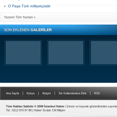
O Paşa Türk milliyetçisidir
Yazarın Tüm Yazıları »
SON EKLENEN
GALERİLER
|
|
|
|
Ana Sayfa
Künye
İletişim
Sık Kullanılanlara Ekle
RSS
Tüm Hakları Saklıdır © 2009 İstanbul Haber
| İzinsiz ve kaynak gösterilmeden yayın
Tel : 0212 970 87 88 |
Haber Scripti
:
CM Bilişim