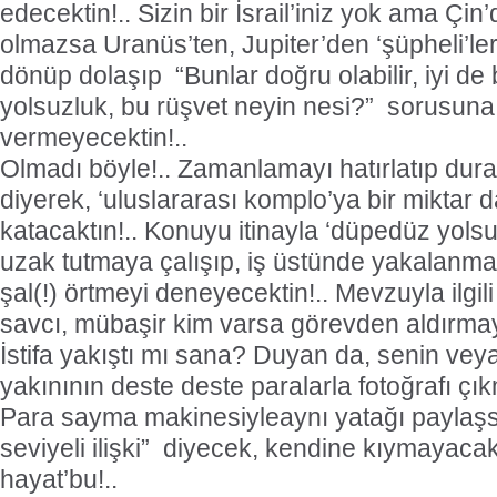
edecektin!.. Sizin bir İsrail’iniz yok ama Çi
olmazsa Uranüs’ten, Jupiter’den ‘şüpheli’ler 
dönüp dolaşıp “Bunlar doğru olabilir, iyi de b
yolsuzluk, bu rüşvet neyin nesi?” sorusuna
vermeyecektin!..
Olmadı böyle!.. Zamanlamayı hatırlatıp du
diyerek, ‘uluslararası komplo’ya bir miktar
katacaktın!.. Konuyu itinayla ‘düpedüz yols
uzak tutmaya çalışıp, iş üstünde yakalanman
şal(!) örtmeyi deneyecektin!.. Mevzuyla ilgi
savcı, mübaşir kim varsa görevden aldırmay
İstifa yakıştı mı sana? Duyan da, senin veya
yakınının deste deste paralarla fotoğrafı çı
Para sayma makinesiyleaynı yatağı paylaşs
seviyeli ilişki” diyecek, kendine kıymayacak
hayat’bu!..