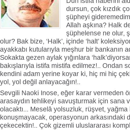
Dün istifa haberini al
dursun, çok kızdık ço
şüpheyi gideremedim” 
Allah aşkına? Halk de
şüphelense ne olur,
olur? Bak bize, ‘Halk’, içinde ‘halt’ koleksiy
ayakkabı kutularıyla meşhur bir bankanın adıd
Sokakta gezen aylak yığınlara ‘halk’diyorsa
bakışlarıyla istifa mistifa edilmez!.. Ondan
kendini adam yerine koyar ki, hiç mi hiç çek
yol, yol değil anlayacağın!..
Sevgili Naoki Inose, eğer karar vermeden ö
arasaydın tehlikeyi savuşturmak için sana v
olacaktı... Meselâ yolsuzluk, rüşvet, yağma
konuşmayacak, operasyonun arkasındaki dı
çekecektin!.. Çok gizemli uluslararası komp