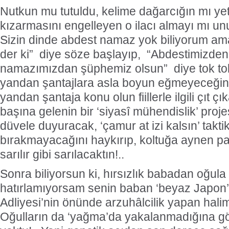
Nutkun mu tutuldu, kelime dağarcığın mı ye
kızarmasını engelleyen o ilacı almayı mı unu
Sizin dinde abdest namaz yok biliyorum am
der ki” diye söze başlayıp, “Abdestimizde
namazımızdan şüphemiz olsun” diye tok tok
yandan şantajlara asla boyun eğmeyeceğini 
yandan şantaja konu olun fiillerle ilgili çıt 
başına gelenin bir ‘siyasî mühendislik’ proj
düvele duyuracak, ‘çamur at izi kalsın’ takti
bırakmayacağını haykırıp, koltuğa aynen 
sarılır gibi sarılacaktın!..
Sonra biliyorsun ki, hırsızlık babadan oğula 
hatırlamıyorsam senin baban ‘beyaz Japon’
Adliyesi’nin önünde arzuhâlcilik yapan halim
Oğulların da ‘yağma’da yakalanmadığına g