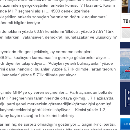
 üzerinden gerçekleştirilen anketin konusu '7 Haziran-1 Kasım
inde MHP seçmeni algısı'… 4500 denek üzerinde
leştirilen anketin sonuçları 'yarınların doğru kurgulanması'
Tür
önemli bilgiler içeriyor…
 deneklerin yüzde 63.5'i kendilerini 'ülkücü', yüzde 27.5'i 'Türk
En
ak tanımlarken, 'vatansever, demokrat, muhafazakâr ve ulusalcıyım'
eyenlerin röntgeni çekilmiş, oy vermeme sebepleri
39.9'la 'koalisyon kurmaması'nı gerekçe gösterenler alıyor…
' diyenler takip ediyor… 'Adayları yeterli bulmayanlar' yüzde
ini daha inandırıcı bulanlar' yüzde 6.7'lik dilimde, 'artan terörün
 inananlar' yüzde 5.7'lik dilimde yer alıyor…
 seçimde MHP'ye oy veren seçmenler… Parti açısından belki de
lgili MHP seçmeninin tahminlerinde ortaya çıkmış… 7 Haziran'da
u parti genel merkezinin göremediğini/görmediğini görmüş!..
 kaybedeceklerini gördüklerini söylüyor… Kimisi yüzde 1-2,
la oy kaybı olacağını bildiklerini belirtmiş…
rının hiç de sürpriz olmadığını gösteriyor… Sağın ikinci partisi,
FOT