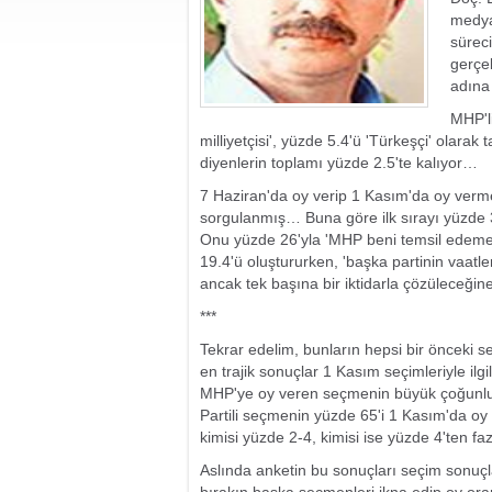
medya
sürec
gerçek
adına 
MHP'li
milliyetçisi', yüzde 5.4'ü 'Türkeşçi' olar
diyenlerin toplamı yüzde 2.5'te kalıyor…
7 Haziran'da oy verip 1 Kasım'da oy verm
sorgulanmış… Buna göre ilk sırayı yüzde 
Onu yüzde 26'yla 'MHP beni temsil edemedi
19.4'ü oluştururken, 'başka partinin vaatler
ancak tek başına bir iktidarla çözüleceğine
***
Tekrar edelim, bunların hepsi bir önceki
en trajik sonuçlar 1 Kasım seçimleriyle i
MHP'ye oy veren seçmenin büyük çoğunluğ
Partili seçmenin yüzde 65'i 1 Kasım'da oy
kimisi yüzde 2-4, kimisi ise yüzde 4'ten faz
Aslında anketin bu sonuçları seçim sonuçla