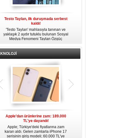
Testo Taylan, ilk duruşmada serbest
'Çay Tutuklusu’ Yusuf Güney, tahliye
kaldı!
edildi!
'Testo Taylan' mahlasıyla tanınan ve
Bir yayında 'Ayahuska' isimli çayı
yaklaşık 2 aydır tutuklu bulunan Sosyal
özendirdiği ifadeler kullandığı
s
Medya Fenomeni Taylan Özgüç
gerekçesiyle tutuklanan şarkıcı Yusuf
Danyıldız, çıktığı ilk duruşmada serbest
Güney, 'Ev Hapsi' şartıyla serbest
bırakıldı.
bırakıldı.
EKNOLOJİ
Apple'dan ürünlerine zam: 189.000
Apple’da yeni dönem: Tim Cook
TL'ye dayandı!
gidiyor, kim geliyor?
Apple; Türkiye'deki fiyatlarına zam
Apple, 2011 yılından bu yana şirketin
kararı aldı. Gelen zamlarla iPhone 17
başında bulunan CEO Tim Cook’un
serisinin giriş modeli; 60.000 TL'ye
görevinden ayrılacağını duyurdu.