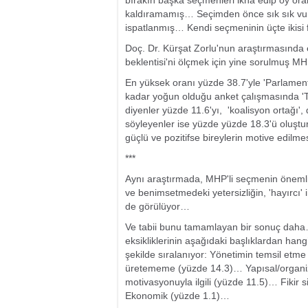
bırakın başka seçmenleri ikna edip oy ora
kaldıramamış… Seçimden önce sık sık vur
ispatlanmış… Kendi seçmeninin üçte ikisi 
Doç. Dr. Kürşat Zorlu'nun araştırmasında 
beklentisi'ni ölçmek için yine sorulmuş M
En yüksek oranı yüzde 38.7'yle 'Parlamento
kadar yoğun olduğu anket çalışmasında 'Tek
diyenler yüzde 11.6'yı, 'koalisyon ortağı', 
söyleyenler ise yüzde yüzde 18.3'ü oluştu
güçlü ve pozitifse bireylerin motive edilm
***
Aynı araştırmada, MHP'li seçmenin önemli b
ve benimsetmedeki yetersizliğin, 'hayırcı' i
de görülüyor…
Ve tabii bunu tamamlayan bir sonuç daha
eksikliklerinin aşağıdaki başlıklardan ha
şekilde sıralanıyor: Yönetimin temsil etme
üretememe (yüzde 14.3)… Yapısal/organiz
motivasyonuyla ilgili (yüzde 11.5)… Fikir 
Ekonomik (yüzde 1.1)…