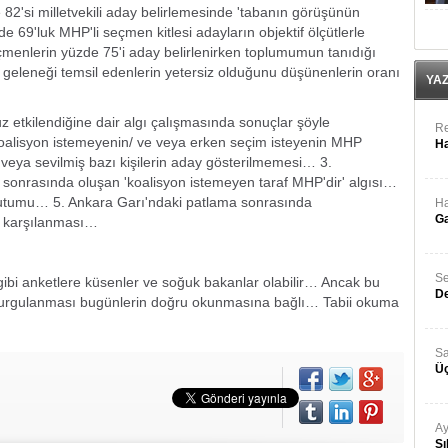
2'si milletvekili aday belirlemesinde 'tabanın görüşünün
 69'luk MHP'li seçmen kitlesi adayların objektif ölçütlerle
eçmenlerin yüzde 75'i aday belirlenirken toplumumun tanıdığı
geleneği temsil edenlerin yetersiz olduğunu düşünenlerin oranı
YA
etkilendiğine dair algı çalışmasında sonuçlar şöyle
Re
koalisyon istemeyenin/ ve veya erken seçim isteyenin MHP
Ha
 veya sevilmiş bazı kişilerin aday gösterilmemesi… 3.
 sonrasında oluşan 'koalisyon istemeyen taraf MHP'dir' algısı…
utumu… 5. Ankara Garı'ndaki patlama sonrasında
Ha
Ga
z karşılanması…
Se
gibi anketlere küsenler ve soğuk bakanlar olabilir… Ancak bu
De
 kurgulanması bugünlerin doğru okunmasına bağlı… Tabii okuma
Sa
Üç
Ay
Sı