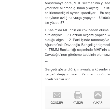
Araştırmaya göre, MHP seçmeninin yüzde 8
yeterince alınmadığı'ndan şikâyetçi… Yüzde
belirlenmediğini ayrıca işaretliyor… Bu s
adayların azlığına vurgu yapıyor… Ülkücü 
ise yüzde 57…
1 Kasım'da MHP'nin en çok neden olumsuz 
sıralanıyor: 1. 7 Haziran akşamı yapılan 
olduğu algısı… 2. Parti içinde tanınmış/ve
Ağustos'taki Davutoğlu-Bahçeli görüşmesi
4. TBMM Başkanlığı seçiminde MHP'nin t
Davutoğlu'nun görüşme talebinin olumsu
***
Gerçeği gösterdiği için aynalara küsenler 
gerçeği değiştirmiyor… Yarınların doğru
niyeti olanlar için…