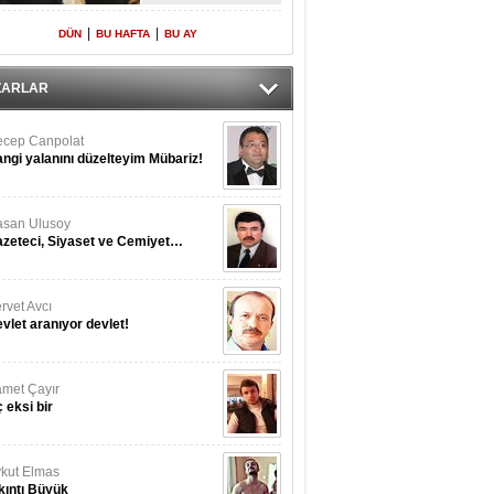
Yeniden Onur
Konuğu
|
|
DÜN
BU HAFTA
BU AY
ZARLAR
cep Canpolat
ngi yalanını düzelteyim Mübariz!
san Ulusoy
zeteci, Siyaset ve Cemiyet…
rvet Avcı
vlet aranıyor devlet!
met Çayır
 eksi bir
kut Elmas
kıntı Büyük