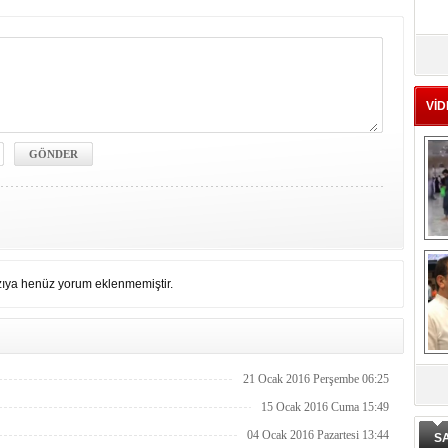
Ad
‘A
VİD
Me
Te
El
En
M
Ba
ıya henüz yorum eklenmemiştir.
Ka
21 Ocak 2016 Perşembe 06:25
De
ge
15 Ocak 2016 Cuma 15:49
04 Ocak 2016 Pazartesi 13:44
S