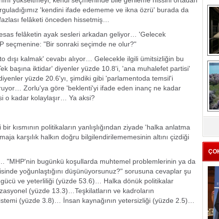
nını yükseltmeyi, kendi seçmeninde bile gerileme hissini ortadan
guladığımız 'kendini ifade edememe ve ikna özrü' burada da
fazlası felâketi önceden hissetmiş…
esas felâketin ayak sesleri arkadan geliyor… 'Gelecek
HP seçmenine: "Bir sonraki seçimde ne olur?"
 dışı kalmak' cevabı alıyor… Gelecekle ilgili ümitsizliğin bu
me
 başına iktidar' diyenler yüzde 10.8'i, 'ana muhalefet partisi'
e
diyenler yüzde 20.6'yı, şimdiki gibi 'parlamentoda temsil'i
ruyor… Zorlu'ya göre 'beklenti'yi ifade eden inanç ne kadar
esi o kadar kolaylaşır… Ya aksi?
Z
ir kısmının politikaların yanlışlığından ziyade 'halka anlatma
ba
maja karşılık halkın doğru bilgilendirilememesinin altını çizdiği
g
ÇO
… "MHP'nin bugünkü koşullarda muhtemel problemlerinin ya da
ngisinde yoğunlaştığını düşünüyorsunuz?" sorusuna cevaplar şu
 gücü ve yeterliliği (yüzde 53.6)… Halka dönük politikalar
asyonel (yüzde 13.3)…Teşkilatların ve kadroların
sistemi (yüzde 3.8)… İnsan kaynağının yetersizliği (yüzde 2.5)…