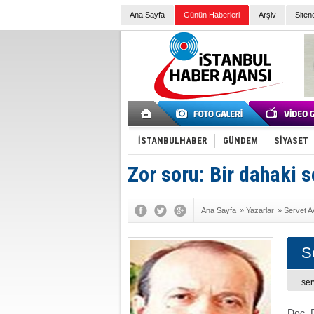
Ana Sayfa
Günün Haberleri
Arşiv
Siten
İSTANBULHABER
GÜNDEM
SİYASET
Zor soru: Bir dahaki 
Ana Sayfa
»
Yazarlar
»
Servet A
S
se
Doç. 