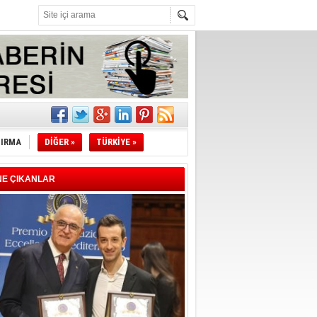
l
li
TIRMA
DİĞER »
TÜRKİYE »
sındaki
esi!
NE ÇIKANLAR
desi!