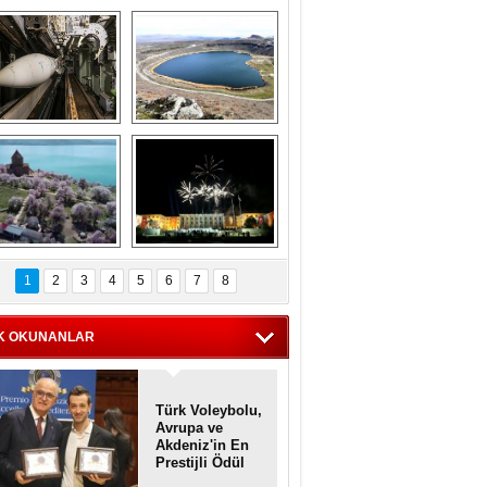
Askeri gemi 
Kapadokya'nın 
zarlığındaki terk 
'kalbi' Narlıgöl 
dilmiş gemilerin 
ilkbaharda bir başka 
etkileyici 
güzel
görüntüleri
iyaretçisiz kalan 
Haftanın 
Akdamar Adası 
fotoğrafları
1
2
3
4
5
6
7
8
dem çiçekleri ile 
örsel bir güzellik
K OKUNANLAR
Türk Voleybolu,
Avrupa ve
Akdeniz'in En
Prestijli Ödül
Töreninde