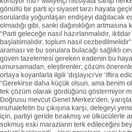
konuyor mu? Milliyetçi hissiyata sahip herke
gönüllü bir parti içi siyaset tarzı hayata geç
sorularda yoğunlaşan endişeyi dağıtacak e
olmadığı gibi, sanki dağınıklığın artmasına 
“Parti geleceğe nasıl hazırlanmalıdır, iktida
başlatılmalıdır, toplum nasıl cezbedilmelidir
araması ve bu sorulara bulacağı sağlıklı ce
güven tazelemesi gereken iradenin bu hayatî
umursamadan, eleştirenler, çözüm önerenler
ortaya koyanlarla ilgili ‘dışlayıcı’ve ‘iftira e
“Gerekirse daha küçük olsun, ama benim ols
tek çözüm olarak gördüğünü göstermiyor 
Doğrusu mevcut Genel Merkez’den, yarışt
muhalefetin bu çıkışına karşı, delegeyi ye
için, partiyi geride bırakmış ve ülkücülerle
sokmuş eski marazların terk edileceğini bey