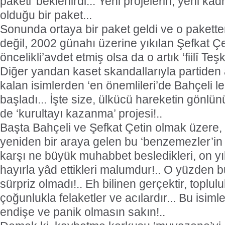
paketi’ beklenirdi... Yeni projelerin, yeni kad
olduğu bir paket...
Sonunda ortaya bir paket geldi ve o pakette
değil, 2002 günahı üzerine yıkılan Şefkat Çeti
öncelikli’avdet etmiş olsa da o artık ‘fiilî Teşk
Diğer yandan kaset skandallarıyla partiden
kalan isimlerden ‘en önemlileri’de Bahçeli l
başladı... İşte size, ülkücü hareketin gönlün
de ‘kurultayı kazanma’ projesi!..
Başta Bahçeli ve Şefkat Çetin olmak üzere, ‘
yeniden bir araya gelen bu ‘benzemezler’in a
karşı ne büyük muhabbet besledikleri, on yıldı
hayırla yâd ettikleri malumdur!.. O yüzden bu
sürpriz olmadı!.. Eh bilinen gerçektir, topluluk
çoğunlukla felaketler ve acılardır... Bu isimle
endişe ve panik olmasın sakın!..