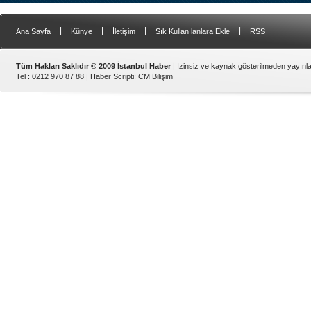
|
|
|
|
Ana Sayfa
Künye
İletişim
Sık Kullanılanlara Ekle
RSS
Tüm Hakları Saklıdır © 2009 İstanbul Haber
| İzinsiz ve kaynak gösterilmeden yayın
Tel : 0212 970 87 88 |
Haber Scripti
:
CM Bilişim