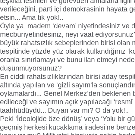
teşkilat fesihleri ve görevden almalarla ilgili
verileceğini, parti içi demokrasinin hayata ge
etsin... Ama tık yok!..
Öyle ya, madem ‘devam’ niyetindesiniz ve 
mecburiyetindesiniz, neyi vaat ediyorsunuz
büyük rahatsızlık sebeplerinden birisi olan m
tespitinde yüzde yüz olarak kullandığınız ‘k
oranla sınırlamayı ve bunu ilan etmeyi ned
düşünmüyorsunuz?
En ciddi rahatsızlıklarından birisi aday tesp
altında yapılan ve ‘gizli sayım’la sonuçlandır
oylamalardı... Genel Merkez’den beklenen 
edileceği ve sayımın açık yapılacağı ‘resmî
taahhüdüydü... Duyan var mı? O da yok!..
Peki ‘İdeolojide öze dönüş’ veya ‘Yolu bir 
geçmiş herkesi kucaklama iradesi’ne benzer