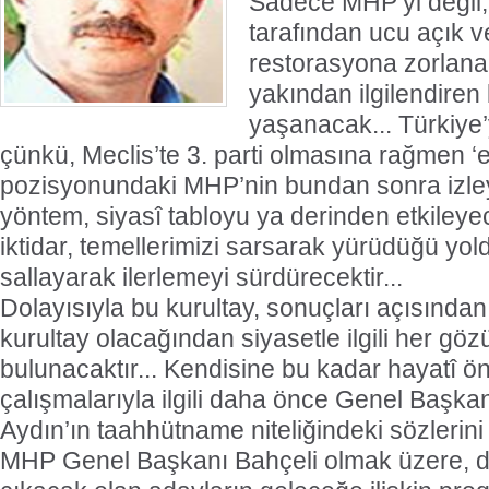
Sadece MHP’yi değil, 
tarafından ucu açık ve
restorasyona zorlana
yakından ilgilendiren 
yaşanacak... Türkiye’y
çünkü, Meclis’te 3. parti olmasına rağmen ‘e
pozisyonundaki MHP’nin bundan sonra izley
yöntem, siyasî tabloyu ya derinden etkileye
iktidar, temellerimizi sarsarak yürüdüğü yold
sallayarak ilerlemeyi sürdürecektir...
Dolayısıyla bu kurultay, sonuçları açısından
kurultay olacağından siyasetle ilgili her g
bulunacaktır... Kendisine bu kadar hayatî ö
çalışmalarıyla ilgili daha önce Genel Başka
Aydın’ın taahhütname niteliğindeki sözlerin
MHP Genel Başkanı Bahçeli olmak üzere, di