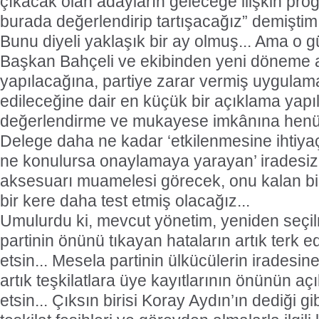
çıkacak olan adayların geleceğe ilişkin prog
burada değerlendirip tartışacağız” demiştim
Bunu diyeli yaklaşık bir ay olmuş... Ama o 
Başkan Bahçeli ve ekibinden yeni döneme ai
yapılacağına, partiye zarar vermiş uygulama
edileceğine dair en küçük bir açıklama yapıl
değerlendirme ve mukayese imkânına henü
Delege daha ne kadar ‘etkilenmesine ihtiy
ne konulursa onaylamaya yarayan’ iradesiz 
aksesuarı muamelesi görecek, onu kalan bir 
bir kere daha test etmiş olacağız...
Umulurdu ki, mevcut yönetim, yeniden seç
partinin önünü tıkayan hataların artık terk e
etsin... Mesela partinin ülkücülerin iradesi
artık teşkilatlara üye kayıtlarının önünün aç
etsin... Çıksın birisi Koray Aydın’ın dediği gi