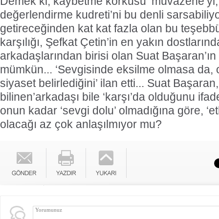
Demek ki, kaybetme korkusu ‘muvazene’yi,
değerlendirme kudreti’ni bu denli sarsabiliyo
getireceğinden kat kat fazla olan bu teşeb
karşılığı, Şefkat Çetin’in en yakın dostların
arkadaşlarından birisi olan Suat Başaran’ı
mümkün... ‘Sevgisinde eksilme olmasa da, o
siyaset belirlediğini’ ilan etti... Suat Başaran
bilinen’arkadaşı bile ‘karşı’da olduğunu ifad
onun kadar ‘sevgi dolu’ olmadığına göre, ‘e
olacağı az çok anlaşılmıyor mu?