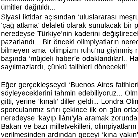
ümitler dağıtıldı...
Siyasî iktidar açısından ‘uluslararası meşru
‘çağ atlama’ delaleti olarak sunulacak bir 
neredeyse Türkiye’nin kaderini değiştirece
pazarlandı... Bir önceki olimpiyatların nere
bilmeyen ama ‘olimpizm ruhu’nu giyinmiş mi
başında ‘müjdeli haber’e odaklandılar!.. H
sayılmazlardı, çünkü talihleri dönecekti!..
Eğer gerçekleşseydi ‘Buenos Aires fatihleri
söyleyeceklerini tahmin edebiliyoruz... Olma
gitti, yerine ‘kınalı’ diller geldi... Londra Ol
sporcularımız sıfırı çekince ilk on gün or
neredeyse ‘kayıp ilânı’yla aramak zorunda 
Bakan ve bazı milletvekilleri, olimpiyatları
verilmesinden ardından geceyi ‘kına yakın’