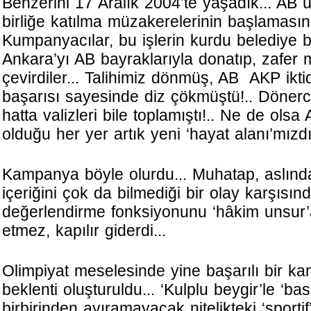
Benzerini 17 Aralık 2004’te yaşadık... AB ü
birliğe katılma müzakerelerinin başlamasına
Kumpanyacılar, bu işlerin kurdu belediye 
Ankara’yı AB bayraklarıyla donatıp, zafer
çevirdiler... Talihimiz dönmüş, AB AKP ikti
başarısı sayesinde diz çökmüştü!.. Dönerci
hatta valizleri bile toplamıştı!.. Ne de olsa 
olduğu her yer artık yeni ‘hayat alanı’mızdı!
Kampanya böyle olurdu... Muhatap, aslınd
içeriğini çok da bilmediği bir olay karşıs
değerlendirme fonksiyonunu ‘hâkim unsur’a 
etmez, kapılır giderdi...
Olimpiyat meselesinde yine başarılı bir 
beklenti oluşturuldu... ‘Kulplu beygir’le ‘ba
birbirinden ayıramayacak nitelikteki ‘sportif’