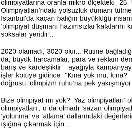
olimpiyatlarına oranla mikro ölçekteki 25. 
Olimpiyatları’ndaki yolsuzluk dumanı tüt
İstanbul’da kaçan balığın büyüklüğü insa
‘olimpiyat düşmanı hazımsızlar’kafalarını 
soksalar yeridir!..
2020 olamadı, 3020 olur... Rutine bağladı
da, büyük harcamalar, para ve reklam deme
barış ve kardeşliktir” ayağıyla kampanyay
işler kötüye gidince “Kına yok mu, kına?
doğrusu ‘olimpizm ruhu’na pek yakışmıyor
Bize olimpiyat mı yok? ‘Yaz olimpiyatları’ o
olimpiyatları’, o da olmadı ‘sazan olimpiyatl
‘yolunma’ ve ‘atlama’ dallarındaki değerler
ışığına çıkarmak için...