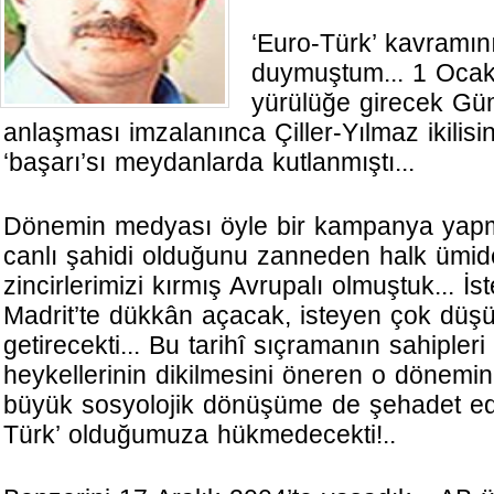
‘Euro-Türk’ kavramın
duymuştum... 1 Ocak 
yürülüğe girecek Güm
anlaşması imzalanınca Çiller-Yılmaz ikilis
‘başarı’sı meydanlarda kutlanmıştı...
Dönemin medyası öyle bir kampanya yapmış
canlı şahidi olduğunu zanneden halk ümide
zincirlerimizi kırmış Avrupalı olmuştuk... İ
Madrit’te dükkân açacak, isteyen çok düşü
getirecekti... Bu tarihî sıçramanın sahipleri
heykellerinin dikilmesini öneren o dönemi
büyük sosyolojik dönüşüme de şehadet ede
Türk’ olduğumuza hükmedecekti!..