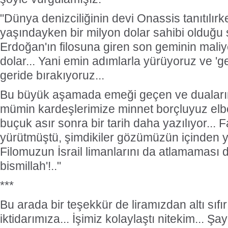
"Dünya denizciliğinin devi Onassis tanıtılır
yaşındayken bir milyon dolar sahibi olduğu s
Erdoğan'ın filosuna giren son geminin maliy
dolar... Yani emin adımlarla yürüyoruz ve 'g
geride bırakıyoruz...
Bu büyük aşamada emeği geçen ve duaları
mümin kardeşlerimize minnet borçluyuz elb
buçuk asır sonra bir tarih daha yazılıyor... 
yürütmüştü, şimdikiler gözümüzün içinden y
Filomuzun İsrail limanlarını da atlamaması di
bismillah'!.."
***
Bu arada bir teşekkür de liramızdan altı sıfır
iktidarımıza... İşimiz kolaylaştı nitekim... Şaye