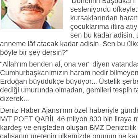
'Dönemin Başbakanı'
sesleniyordu öfkeyle:
kursaklarından har
çocuklarıma iftira atıy
sen bu kadar adisin.
anneme lâf atacak kadar adisin. Sen bu ül
böyle bir şey dersin?"
"Allah'ım benden al, ona ver" diyen vatandaşl
Cumhurbaşkanımızın haram nedir bilmeyen 
Erdoğan büyüdükçe büyüyor... Üstelik şerbe
dediği umurunda olmadan, gemileri tespih t
dizerek...
Deniz Haber Ajansı'nın özel haberiyle gün
M/T POET QABİL 46 milyon 800 bin liraya mâ
kardeş ve enişteden oluşan BMZ Denizcilik 
çalışanın üretenin ülkemizde önünün ne kad