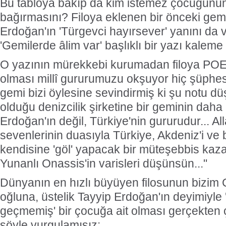
Bu tabloya bakıp da kim istemez çocuğunun '
bağırmasını? Filoya eklenen bir önceki gemiyl
Erdoğan'ın 'Türgevci hayırsever' yanını da 
'Gemilerde âlim var' başlıklı bir yazı kaleme 
O yazının mürekkebi kurumadan filoya POE
olması millî gururumuzu okşuyor hiç şüphesiz
gemi bizi öylesine sevindirmiş ki şu notu d
olduğu denizcilik şirketine bir geminin daha
Erdoğan'ın değil, Türkiye'nin gururudur... All
sevenlerinin duasıyla Türkiye, Akdeniz'i ve 
kendisine 'göl' yapacak bir müteşebbis kazan
Yunanlı Onassis'in varisleri düşünsün..."
Dünyanın en hızlı büyüyen filosunun bizi
oğluna, üstelik Tayyip Erdoğan'ın deyimiyl
geçmemiş' bir çocuğa ait olması gerçekten 
şöyle vurgulamışız: