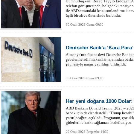
Cumhurbaşkanı Recep Tayyip Erdoğan, A
telefon görüşmesinde, bölgedeki tansiyonu
ile ABD arasındaki krizi sonlandırmak ama
üçlü bir zirve önerisinde bulundu.
30 Ocak 2026 Cuma 09:30
Deutsche Bank’a ‘Kara Para’ 
Almanya'nın finans devi Deutsche Bank'ın
şubelerine adli makamlar tarafından bask
şüphesiyle arama yapıldığı bildirildi.
30 Ocak 2026 Cuma 09:00
Her yeni doğana 1000 Dolar:
ABD Başkanı Donald Trump, 2025 – 2028 y
bebek için devlet destekli “Trump hesabı
yatırılacağını açıkladı. Programın, çocuk
giderlerine katkı sağlaması hedefleniyor.
29 Ocak 2026 Perşembe 14:30