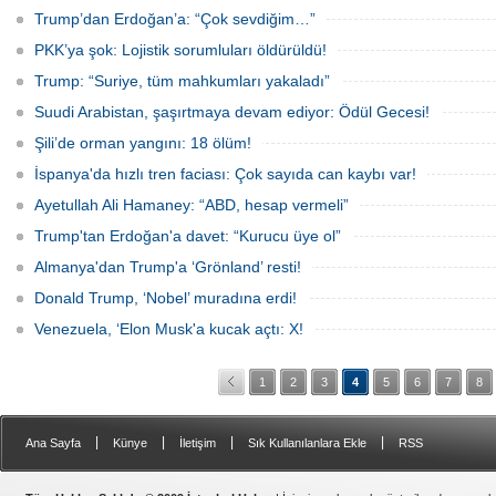
Trump’dan Erdoğan’a: “Çok sevdiğim…”
PKK’ya şok: Lojistik sorumluları öldürüldü!
Trump: “Suriye, tüm mahkumları yakaladı”
Suudi Arabistan, şaşırtmaya devam ediyor: Ödül Gecesi!
Şili’de orman yangını: 18 ölüm!
İspanya'da hızlı tren faciası: Çok sayıda can kaybı var!
Ayetullah Ali Hamaney: “ABD, hesap vermeli”
Trump'tan Erdoğan'a davet: “Kurucu üye ol”
Almanya'dan Trump'a ‘Grönland’ resti!
Donald Trump, ‘Nobel’ muradına erdi!
Venezuela, ‘Elon Musk'a kucak açtı: X!
1
2
3
4
5
6
7
8
|
|
|
|
Ana Sayfa
Künye
İletişim
Sık Kullanılanlara Ekle
RSS