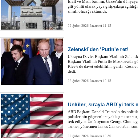
İsrail ve Mısır basının, Gazze'nin dünyaya
çift yönlü olarak yaya giriş-çıkışa açıldı
sınırlı olacağı aktarıldı.
02 Şubat 2026 Pazartesi 11:15
Zelenski’den 'Putin’e ret!
Ukrayna Devlet Başkanı Vladimir Zelenski
Başkanı Vladimir Putin ile Moskova'da gör
Kiev'e de davet edebilirim, gelsin. Cesar
dedi.
02 Şubat 2026 Pazartesi 10:45
Ünlüler, sırayla ABD’yi terk
ABD Başkanı Donald Trump'ın dış politik
polislerinin göçmenlere yaklaşımı sonrası,
terk ediyor. Ünlü oyuncu George Clooney
Turner, yönetmen James Cameron'dan sonra
02 Şubat 2026 Pazartesi 10:30