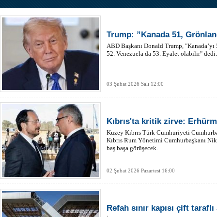
Trump: ”Kanada 51, Grönlan
ABD Başkanı Donald Trump, "Kanada’yı 5
52. Venezuela da 53. Eyalet olabilir" dedi.
03 Şubat 2026 Salı 12:00
Kıbrıs'ta kritik zirve: Erhür
Kuzey Kıbrıs Türk Cumhuriyeti Cumhurba
Kıbrıs Rum Yönetimi Cumhurbaşkanı Nikos
baş başa görüşecek.
02 Şubat 2026 Pazartesi 16:00
Refah sınır kapısı çift taraflı 