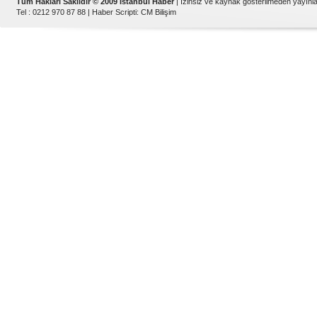
Tüm Hakları Saklıdır © 2009 İstanbul Haber
| İzinsiz ve kaynak gösterilmeden yayın
Tel : 0212 970 87 88 |
Haber Scripti
:
CM Bilişim