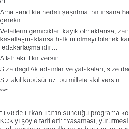
öl…
Ama sandıkta hedefi şaşırtma, bir insana h
gerekir…
Veletlerin gemicikleri kayık olmaktansa, zeng
kesatlaşmaktansa halkım ölmeyi bilecek ka
fedakârlaşmalıdır…
Allah akıl fikir versin…
Size değil Ak adamlar ve yalakaları; size d
Siz akıl küpüsünüz, bu millete akıl versin…
***
“TV8'de Erkan Tan'ın sunduğu programa ko
KCK'yı şöyle tarif etti: ''Yasaması, yürütmesi,