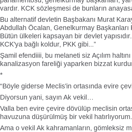
parlamentosu, genelkurmay başkanları, yarg
vardır. KCK sözleşmesi de bunların anayasa
Bu alternatif devletin Başbakanı Murat Kar
Abdullah Öcalan, Genelkurmay Başkanları 
Bütün ülkeleri kapsayan bir devlet yapısıdır
KCK'ya bağlı koldur, PKK gibi...”
Şamil efendiiii, bu melaneti siz Açılım haltını
kanalizasyon fareliği yaparken bizzat kurd
*
“Böyle giderse Meclis'in ortasında evire çev
Diyorsun yani, sayın Ak vekil…
Valla ben evire çevire dövülüp meclisin orta
havuzuna düşürülmüş bir vekil hatırlıyorum.
Ama o vekil Ak kahramanların, gömleksiz mü