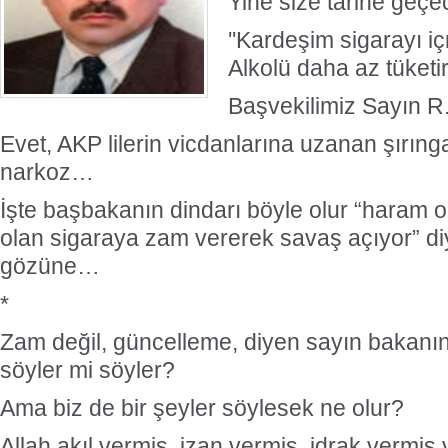
Yine size tarihe geçe
''Kardeşim sigarayı iç
Alkolü daha az tüketir
Başvekilimiz Sayın R
Evet, AKP lilerin vicdanlarına uzanan şırın
narkoz…
İşte başbakanın dindarı böyle olur “haram 
olan sigaraya zam vererek savaş açıyor” di
gözüne…
*
Zam değil, güncelleme, diyen sayın bakanın
söyler mi söyler?
Ama biz de bir şeyler söylesek ne olur?
Allah akıl vermiş, izan vermiş, idrak vermiş 