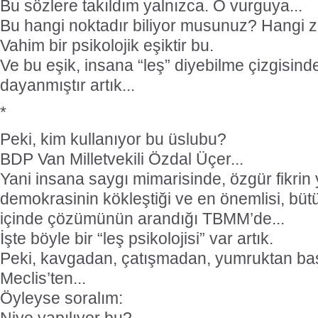
Bu sözlere takıldım yalnızca. O vurguya...
Bu hangi noktadır biliyor musunuz? Hangi
Vahim bir psikolojik eşiktir bu.
Ve bu eşik, insana “leş” diyebilme çizgisin
dayanmıştır artık...
*
Peki, kim kullanıyor bu üslubu?
BDP Van Milletvekili Özdal Üçer...
Yani insana saygı mimarisinde, özgür fikrin y
demokrasinin kökleştiği ve en önemlisi, büt
içinde çözümünün arandığı TBMM’de...
İşte böyle bir “leş psikolojisi” var artık.
Peki, kavgadan, çatışmadan, yumruktan baş
Meclis’ten...
Öyleyse soralım: