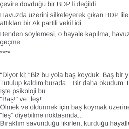
çevire dövdüğü bir BDP li değildi.
Havuzda üzerini silkeleyerek çıkan BDP lile
attıkları bir Ak partili vekil idi…
Benden söylemesi, o hayale kapılma, havu
geçme…
****
“Diyor ki; “Biz bu yola baş koyduk. Baş bir y
Tutulup kaldım burada... Bir daha okudum. 
İşte psikoloji bu...
“Baş!” ve “leş!”...
Ölmek ve öldürmek için baş koymak üzerine
“leş” diyebilme noktasında...
Bıraktım savunduğu fikirleri, kurduğu hayalle