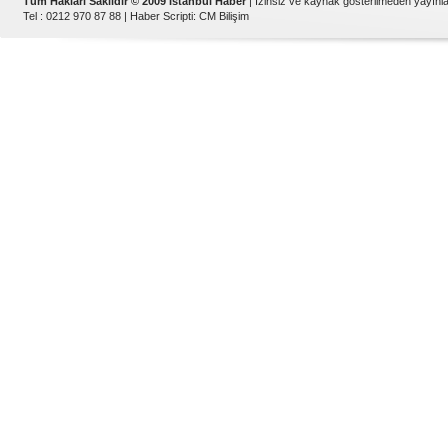
Tüm Hakları Saklıdır © 2009 İstanbul Haber
| İzinsiz ve kaynak gösterilmeden yayın
Tel : 0212 970 87 88 |
Haber Scripti
:
CM Bilişim