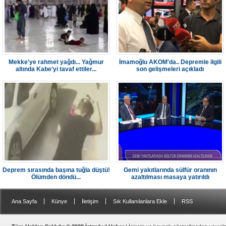
Mekke'ye rahmet yağdı... Yağmur
İmamoğlu AKOM'da.. Depremle ilgili
altında Kabe'yi tavaf ettiler...
son gelişmeleri açıkladı
Deprem sırasında başına tuğla düştü!
Gemi yakıtlarında sülfür oranının
Ölümden döndü...
azaltılması masaya yatırıldı
|
|
|
|
Ana Sayfa
Künye
İletişim
Sık Kullanılanlara Ekle
RSS