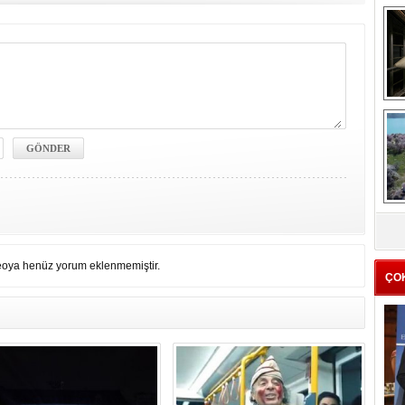
me
e
Z
ba
g
eoya henüz yorum eklenmemiştir.
ÇO