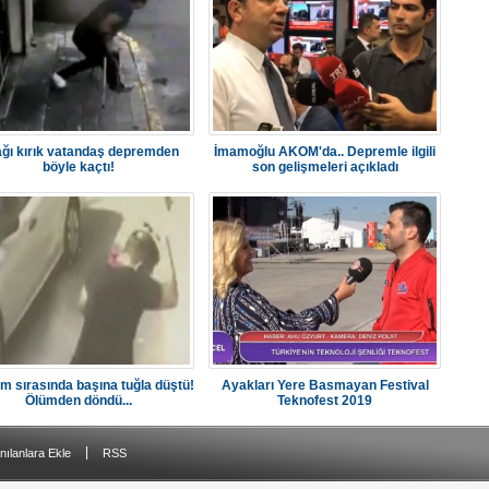
ğı kırık vatandaş depremden
İmamoğlu AKOM'da.. Depremle ilgili
böyle kaçtı!
son gelişmeleri açıkladı
m sırasında başına tuğla düştü!
Ayakları Yere Basmayan Festival
Ölümden döndü...
Teknofest 2019
|
nılanlara Ekle
RSS