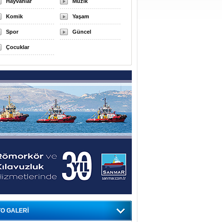
Hayvanlar
Müzik
Komik
Yaşam
Spor
Güncel
Çocuklar
O GALERİ