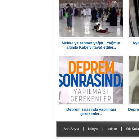
Mekke'ye rahmet yağdı... Yağmur
Aya
altında Kabe'yi tavaf ettiler...
Deprem sırasında yapılması
Depre
gerekenler...
|
|
|
Ana Sayfa
Künye
İletişim
Sık Kulla