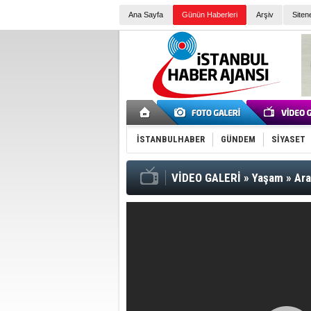
Ana Sayfa
Günün Haberleri
Arşiv
Siten
İSTANBULHABER
GÜNDEM
SİYASET
VİDEO GALERİ
»
Yaşam
»
Ara