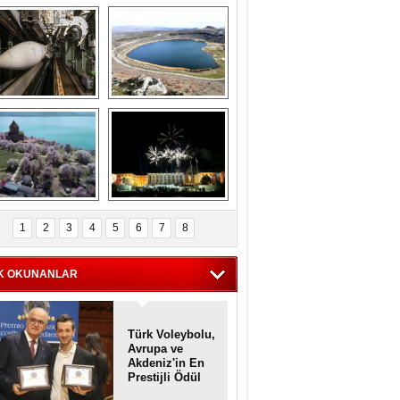
Askeri gemi 
Kapadokya'nın 
zarlığındaki terk 
'kalbi' Narlıgöl 
dilmiş gemilerin 
ilkbaharda bir başka 
etkileyici 
güzel
görüntüleri
iyaretçisiz kalan 
Haftanın 
Akdamar Adası 
fotoğrafları
1
2
3
4
5
6
7
8
dem çiçekleri ile 
örsel bir güzellik
K OKUNANLAR
Türk Voleybolu,
Avrupa ve
Akdeniz'in En
Prestijli Ödül
Töreninde