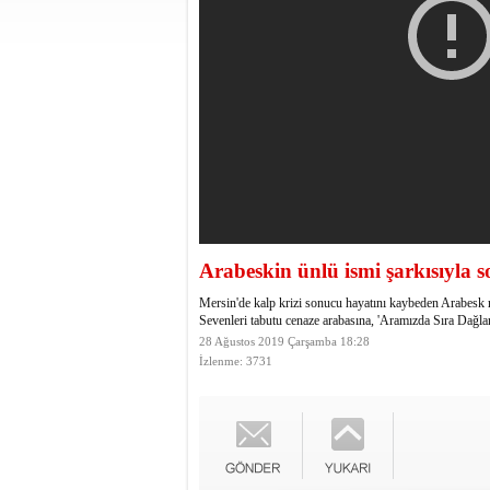
Arabeskin ünlü ismi şarkısıyla 
Mersin'de kalp krizi sonucu hayatını kaybeden Arabesk m
Sevenleri tabutu cenaze arabasına, 'Aramızda Sıra Dağlar
28 Ağustos 2019 Çarşamba 18:28
İzlenme: 3731