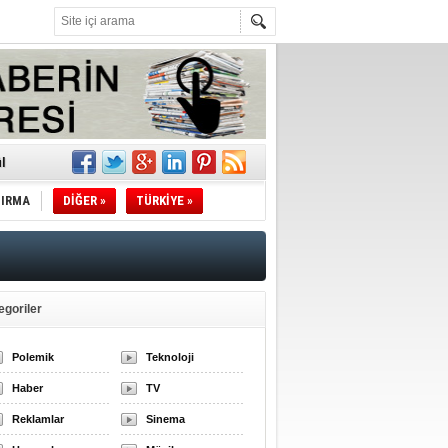
l
TIRMA
DİĞER »
TÜRKİYE »
li
sındaki
esi!
egoriler
Polemik
Teknoloji
desi!
Haber
TV
Reklamlar
Sinema