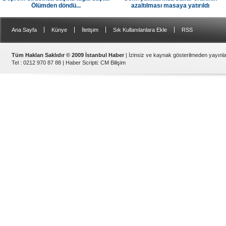
Ölümden döndü...
azaltılması masaya yatırıldı
|
|
|
|
Ana Sayfa
Künye
İletişim
Sık Kullanılanlara Ekle
RSS
Tüm Hakları Saklıdır © 2009 İstanbul Haber
| İzinsiz ve kaynak gösterilmeden yayın
Tel : 0212 970 87 88 |
Haber Scripti
:
CM Bilişim