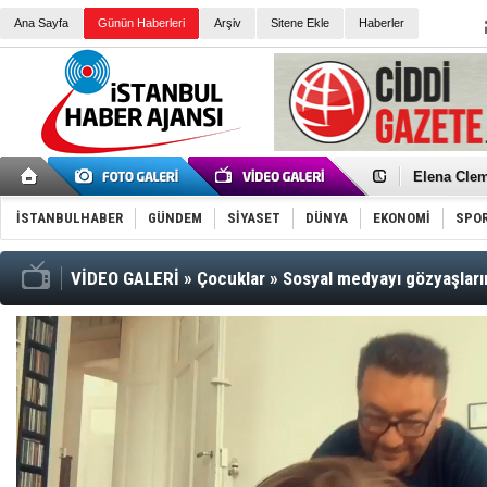
Ana Sayfa
Günün Haberleri
Arşiv
Sitene Ekle
Haberler
Elena Clem
Düşük Risk
Türk Voley
İSTANBULHABER
GÜNDEM
SİYASET
DÜNYA
EKONOMİ
SPO
Töreninde
İkinci El M
Guguk kuş
Sneaker Ay
VİDEO GALERİ
»
Çocuklar
»
Sosyal medyayı gözyaşları
Erkek Spor
Bakmalısın
Tommy Hilf
Yeri
Ceza sorum
Kayyum ata
Ankara kuli
Kemal Kılı
Erdoğan: “
'Kurultay D
İtalyan Lis