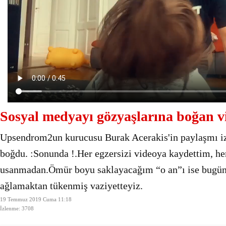
Sosyal medyayı gözyaşlarına boğan v
Upsendrom2un kurucusu Burak Acerakis'in paylaşmı iz
boğdu. :Sonunda !.Her egzersizi videoya kaydettim, h
usanmadan.Ömür boyu saklayacağım “o an”ı ise bugün
ağlamaktan tükenmiş vaziyetteyiz.
19 Temmuz 2019 Cuma 11:18
İzlenme: 3708