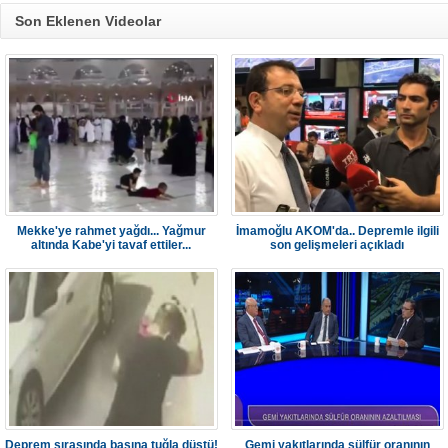
Son Eklenen Videolar
Mekke'ye rahmet yağdı... Yağmur
İmamoğlu AKOM'da.. Depremle ilgili
altında Kabe'yi tavaf ettiler...
son gelişmeleri açıkladı
Deprem sırasında başına tuğla düştü!
Gemi yakıtlarında sülfür oranının