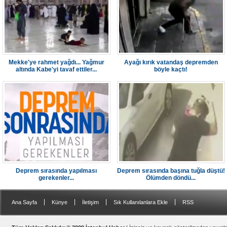
Mekke'ye rahmet yağdı... Yağmur
Ayağı kırık vatandaş depremden
altında Kabe'yi tavaf ettiler...
böyle kaçtı!
Deprem sırasında yapılması
Deprem sırasında başına tuğla düştü!
gerekenler...
Ölümden döndü...
|
|
|
|
Ana Sayfa
Künye
İletişim
Sık Kullanılanlara Ekle
RSS