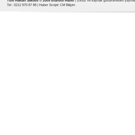
Tüm Hakları Saklıdır © 2009 İstanbul Haber
| İzinsiz ve kaynak gösterilmeden yayın
Tel : 0212 970 87 88 |
Haber Scripti
:
CM Bilişim