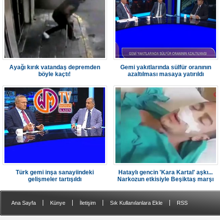
Ayağı kırık vatandaş depremden
Gemi yakıtlarında sülfür oranının
böyle kaçtı!
azaltılması masaya yatırıldı
Türk gemi inşa sanayiindeki
Hataylı gencin 'Kara Kartal' aşkı...
gelişmeler tartışıldı
Narkozun etkisiyle Beşiktaş marşı
söyledi
|
|
|
|
Ana Sayfa
Künye
İletişim
Sık Kullanılanlara Ekle
RSS