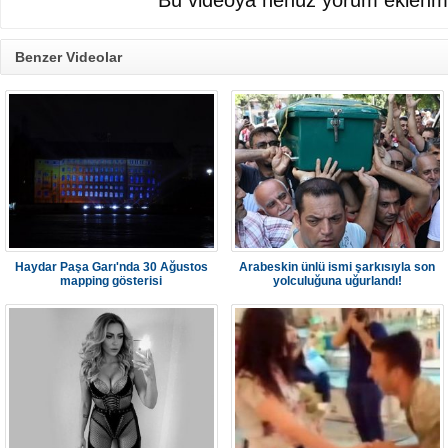
Bu videoya henüz yorum eklenme
Benzer Videolar
Haydar Paşa Garı'nda 30 Ağustos
Arabeskin ünlü ismi şarkısıyla son
mapping gösterisi
yolculuğuna uğurlandı!