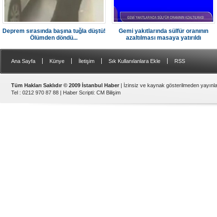
Deprem sırasında başına tuğla düştü!
Gemi yakıtlarında sülfür oranının
Ölümden döndü...
azaltılması masaya yatırıldı
|
|
|
|
Ana Sayfa
Künye
İletişim
Sık Kullanılanlara Ekle
RSS
Tüm Hakları Saklıdır © 2009 İstanbul Haber
| İzinsiz ve kaynak gösterilmeden yayın
Tel : 0212 970 87 88 |
Haber Scripti
:
CM Bilişim