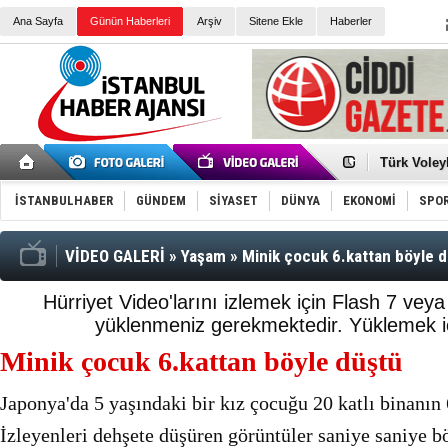
Ana Sayfa
Günün Haberleri
Arşiv
Sitene Ekle
Haberler
Türk Voley
Töreninde
İkinci El M
Guguk kuş
İSTANBULHABER
GÜNDEM
SİYASET
DÜNYA
EKONOMİ
SPO
Sneaker Ay
Erkek Spor
Bakmalısın
Tommy Hilf
VİDEO GALERİ
»
Yaşam
»
Minik çocuk 6.kattan böyle d
Yeri
Ceza sorum
Kayyum ata
Hürriyet Video'larını izlemek için Flash 7 vey
Ankara kuli
yüklenmeniz gerekmektedir.
Yüklemek iç
Kemal Kılı
Erdoğan: “
Minik çocuk 6.kattan böyle düştü
'Kurultay D
İtalyan Lis
Ece Gürel'
Japonya'da 5 yaşındaki bir kız çocuğu 20 katlı binanın 
3 gözaltı:
İzleyenleri dehşete düşüren görüntüler saniye saniye b