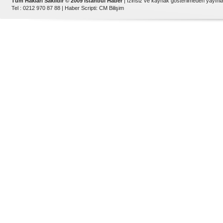
Tüm Hakları Saklıdır © 2009 İstanbul Haber
| İzinsiz ve kaynak gösterilmeden yayın
Tel : 0212 970 87 88 |
Haber Scripti
:
CM Bilişim