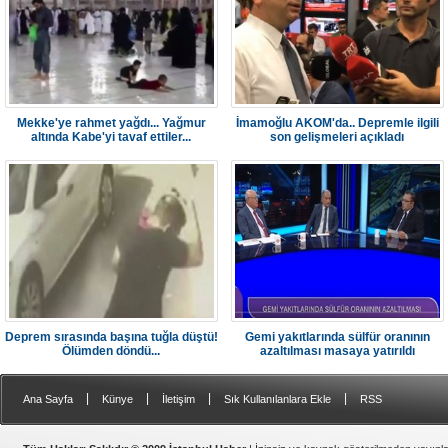
Mekke'ye rahmet yağdı... Yağmur
İmamoğlu AKOM'da.. Depremle ilgili
altında Kabe'yi tavaf ettiler...
son gelişmeleri açıkladı
Deprem sırasında başına tuğla düştü!
Gemi yakıtlarında sülfür oranının
Ölümden döndü...
azaltılması masaya yatırıldı
|
|
|
|
Ana Sayfa
Künye
İletişim
Sık Kullanılanlara Ekle
RSS