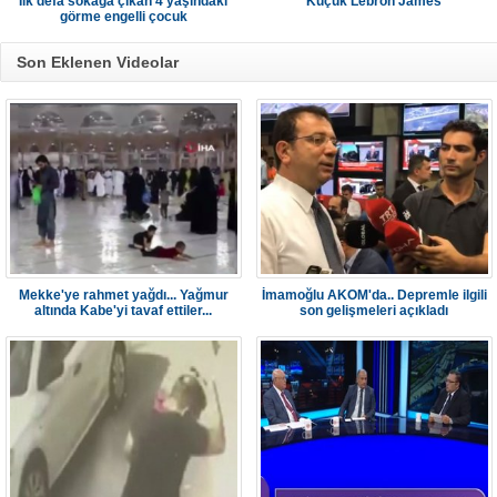
İlk defa sokağa çıkan 4 yaşındaki
Küçük Lebron James
görme engelli çocuk
Son Eklenen Videolar
Mekke'ye rahmet yağdı... Yağmur
İmamoğlu AKOM'da.. Depremle ilgili
altında Kabe'yi tavaf ettiler...
son gelişmeleri açıkladı