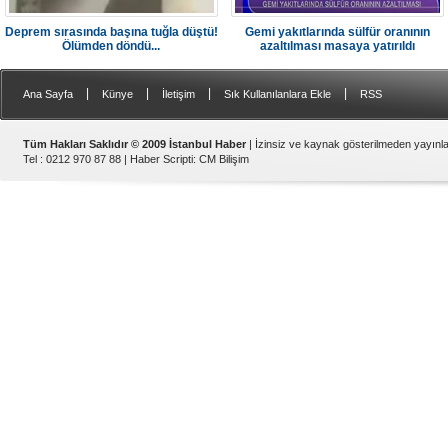
Deprem sırasında başına tuğla düştü!
Gemi yakıtlarında sülfür oranının
Ölümden döndü...
azaltılması masaya yatırıldı
|
|
|
|
Ana Sayfa
Künye
İletişim
Sık Kullanılanlara Ekle
RSS
Tüm Hakları Saklıdır © 2009 İstanbul Haber
| İzinsiz ve kaynak gösterilmeden yayın
Tel : 0212 970 87 88 |
Haber Scripti
:
CM Bilişim