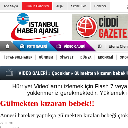
Ana Sayfa
Günün Haberleri
Arşiv
Sitene Ekle
Haberler
Elena Clem
Düşük Risk
Türk Voley
İSTANBULHABER
GÜNDEM
SİYASET
DÜNYA
EKONOMİ
SPO
Töreninde
İkinci El M
Guguk kuş
Sneaker Ay
VİDEO GALERİ
»
Çocuklar
»
Gülmekten kızaran bebek!!
Erkek Spor
Bakmalısın
Tommy Hilf
Hürriyet Video'larını izlemek için Flash 7 vey
Yeri
Ceza sorum
yüklenmeniz gerekmektedir.
Yüklemek iç
Kayyum ata
Ankara kuli
Gülmekten kızaran bebek!!
Kemal Kılı
Erdoğan: “
'Kurultay D
Annesi hareket yaptıkça gülmekten kıralan bebeği çtok
İtalyan Lis
27.11.2010