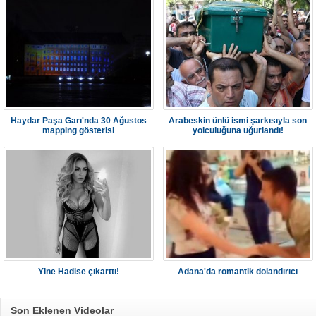
Haydar Paşa Garı'nda 30 Ağustos
Arabeskin ünlü ismi şarkısıyla son
mapping gösterisi
yolculuğuna uğurlandı!
Yine Hadise çıkarttı!
Adana'da romantik dolandırıcı
Son Eklenen Videolar