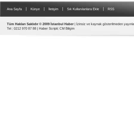
|
|
|
|
Ana Sayfa
Künye
İletişim
Sık Kullanılanlara Ekle
RSS
Tüm Hakları Saklıdır © 2009 İstanbul Haber
| İzinsiz ve kaynak gösterilmeden yayın
Tel : 0212 970 87 88 |
Haber Scripti
:
CM Bilişim