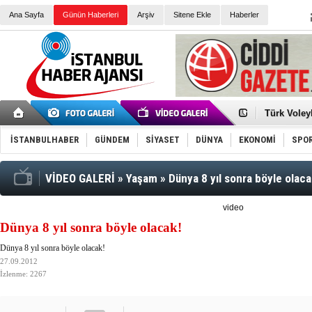
Ana Sayfa
Günün Haberleri
Arşiv
Sitene Ekle
Haberler
Türk Voley
Töreninde
İkinci El M
Guguk kuş
İSTANBULHABER
GÜNDEM
SİYASET
DÜNYA
EKONOMİ
SPO
Sneaker Ay
Erkek Spor
Bakmalısın
Tommy Hilf
VİDEO GALERİ
»
Yaşam
»
Dünya 8 yıl sonra böyle olaca
Yeri
Ceza sorum
Kayyum ata
video
Ankara kuli
Dünya 8 yıl sonra böyle olacak!
Kemal Kılı
Erdoğan: “
Dünya 8 yıl sonra böyle olacak!
'Kurultay D
27.09.2012
İtalyan Lis
İzlenme: 2267
Ece Gürel'
3 gözaltı: