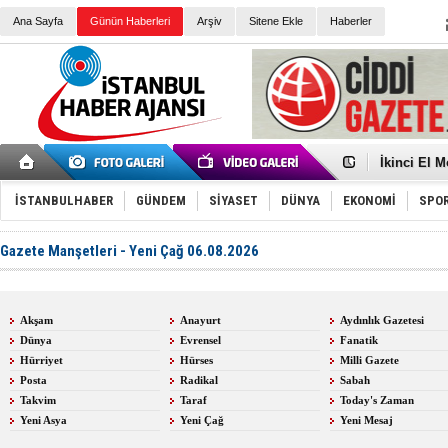
Ana Sayfa
Günün Haberleri
Arşiv
Sitene Ekle
Haberler
Türk Voley
Töreninde
İkinci El M
Guguk kuş
Sneaker Ay
İSTANBULHABER
GÜNDEM
SİYASET
DÜNYA
EKONOMİ
SPO
Erkek Spor
Bakmalısın
Tommy Hilf
Gazete Manşetleri - Yeni Çağ 06.08.2026
Yeri
Ceza sorum
Kayyum ata
Ankara kuli
Kemal Kılı
Akşam
Anayurt
Aydınlık Gazetesi
Erdoğan: “
Dünya
Evrensel
Fanatik
'Kurultay D
İtalyan Lis
Hürriyet
Hürses
Milli Gazete
Ece Gürel'
Posta
Radikal
Sabah
3 gözaltı:
Takvim
Taraf
Today's Zaman
Yeni Asya
Yeni Çağ
Yeni Mesaj