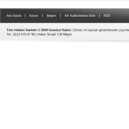
|
|
|
|
Ana Sayfa
Künye
İletişim
Sık Kullanılanlara Ekle
RSS
Tüm Hakları Saklıdır © 2009 İstanbul Haber
| İzinsiz ve kaynak gösterilmeden yayın
Tel : 0212 970 87 88 |
Haber Scripti
:
CM Bilişim