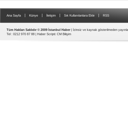
|
|
|
|
Ana Sayfa
Künye
İletişim
Sık Kullanılanlara Ekle
RSS
Tüm Hakları Saklıdır © 2009 İstanbul Haber
| İzinsiz ve kaynak gösterilmeden yayın
Tel : 0212 970 87 88 |
Haber Scripti
:
CM Bilişim