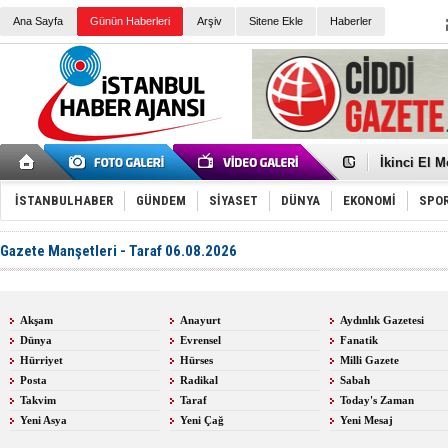
Ana Sayfa
Günün Haberleri
Arşiv
Sitene Ekle
Haberler
Türk Voley
Töreninde
İkinci El M
Guguk kuş
Sneaker Ay
İSTANBULHABER
GÜNDEM
SİYASET
DÜNYA
EKONOMİ
SPO
Erkek Spor
Bakmalısın
Tommy Hilf
Gazete Manşetleri - Taraf 06.08.2026
Yeri
Ceza sorum
Kayyum ata
Ankara kuli
Kemal Kılı
Akşam
Anayurt
Aydınlık Gazetesi
Erdoğan: “
Dünya
Evrensel
Fanatik
'Kurultay D
İtalyan Lis
Hürriyet
Hürses
Milli Gazete
Ece Gürel'
Posta
Radikal
Sabah
3 gözaltı:
Takvim
Taraf
Today's Zaman
Yeni Asya
Yeni Çağ
Yeni Mesaj