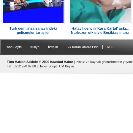
Türk gemi inşa sanayiindeki
Hataylı gencin 'Kara Kartal' aşkı...
gelişmeler tartışıldı
Narkozun etkisiyle Beşiktaş marşı
söyledi
|
|
|
|
Ana Sayfa
Künye
İletişim
Sık Kullanılanlara Ekle
RSS
Tüm Hakları Saklıdır © 2009 İstanbul Haber
| İzinsiz ve kaynak gösterilmeden yayın
Tel : 0212 970 87 88 |
Haber Scripti
:
CM Bilişim