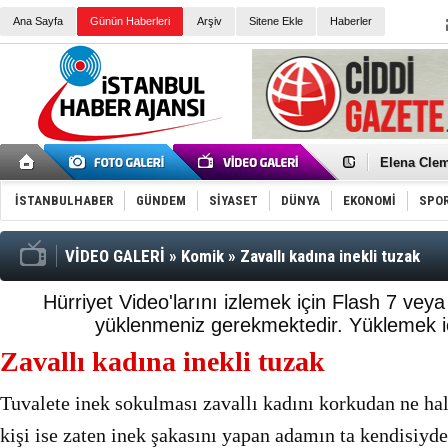
Ana Sayfa
Günün Haberleri
Arşiv
Sitene Ekle
Haberler
Elena Clem
Düşük Risk
Türk Voley
İSTANBULHABER
GÜNDEM
SİYASET
DÜNYA
EKONOMİ
SPO
Töreninde
İkinci El M
Guguk kuş
Sneaker Ay
VİDEO GALERİ
»
Komik
»
Zavallı kadına inekli tuzak
Erkek Spor
Bakmalısın
Tommy Hilf
Hürriyet Video'larını izlemek için Flash 7 vey
Yeri
Ceza sorum
yüklenmeniz gerekmektedir.
Yüklemek iç
Kayyum ata
Ankara kuli
Zavallı kadına inekli tuzak
Kemal Kılı
Erdoğan: “
'Kurultay D
Tuvalete inek sokulması zavallı kadını korkudan ne hal
İtalyan Lis
kişi ise zaten inek şakasını yapan adamın ta kendisiyde