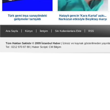
Türk gemi inşa sanayiindeki
Hataylı gencin 'Kara Kartal' aşkı...
gelişmeler tartışıldı
Narkozun etkisiyle Beşiktaş marşı
söyledi
|
|
|
|
Ana Sayfa
Künye
İletişim
Sık Kullanılanlara Ekle
RSS
Tüm Hakları Saklıdır © 2009 İstanbul Haber
| İzinsiz ve kaynak gösterilmeden yayın
Tel : 0212 970 87 88 |
Haber Scripti
:
CM Bilişim