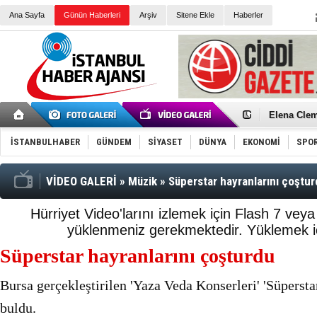
Ana Sayfa
Günün Haberleri
Arşiv
Sitene Ekle
Haberler
Elena Clem
Düşük Risk
Türk Voley
İSTANBULHABER
GÜNDEM
SİYASET
DÜNYA
EKONOMİ
SPO
Töreninde
İkinci El M
Guguk kuş
Sneaker Ay
VİDEO GALERİ
»
Müzik
»
Süperstar hayranlarını çoştu
Erkek Spor
Bakmalısın
Tommy Hilf
Hürriyet Video'larını izlemek için Flash 7 vey
Yeri
Ceza sorum
yüklenmeniz gerekmektedir.
Yüklemek iç
Kayyum ata
Ankara kuli
Süperstar hayranlarını çoşturdu
Kemal Kılı
Erdoğan: “
'Kurultay D
Bursa gerçekleştirilen 'Yaza Veda Konserleri' 'Süpersta
İtalyan Lis
buldu.