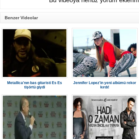
Bu videoya henüz yorum eklenme
Benzer Videolar
Metallica'nın bas gitaristi Es Es
Jennifer Lopez'in yeni albümü rekor
tişörtü giydi
kırdı!