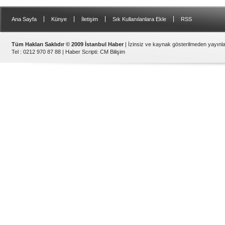
|
|
|
|
Ana Sayfa
Künye
İletişim
Sık Kullanılanlara Ekle
RSS
Tüm Hakları Saklıdır © 2009 İstanbul Haber
| İzinsiz ve kaynak gösterilmeden yayın
Tel : 0212 970 87 88 |
Haber Scripti
:
CM Bilişim