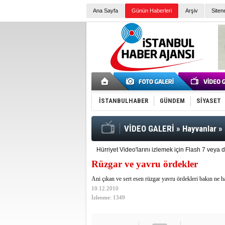
Ana Sayfa
Günün Haberleri
Arşiv
Siten
İSTANBULHABER
GÜNDEM
SİYASET
VİDEO GALERİ
»
Hayvanlar
»
Hürriyet Video'larını izlemek için Flash 7 vey
Rüzgar ve yavru ördekler
Ani çıkan ve sert esen rüzgar yavru ördekleri bakın ne hal
10.12.2010
İzlenme: 1349