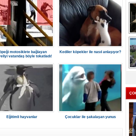
me
e
öpeği motosiklete bağlayan
Kediler köpekler ile nasıl anlaşıyor?
eliyi vatandaş böyle tokatladı!
Z
ba
g
ÇO
Eğitimli hayvanlar
Çocuklar ile şakalaşan yunus