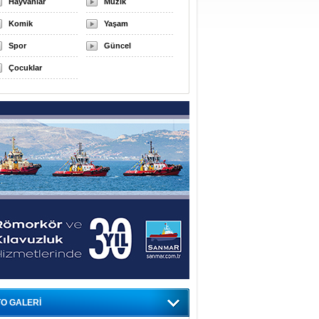
Hayvanlar
Müzik
Komik
Yaşam
Spor
Güncel
Çocuklar
O GALERİ