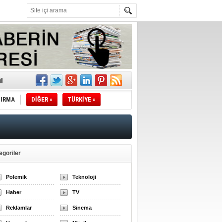
l
TIRMA
DİĞER »
TÜRKİYE »
li
sındaki
esi!
egoriler
Polemik
Teknoloji
desi!
Haber
TV
Reklamlar
Sinema