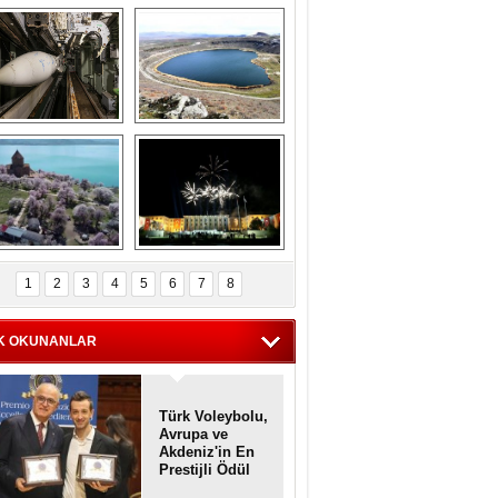
Askeri gemi 
Kapadokya'nın 
zarlığındaki terk 
'kalbi' Narlıgöl 
dilmiş gemilerin 
ilkbaharda bir başka 
etkileyici 
güzel
görüntüleri
iyaretçisiz kalan 
Haftanın 
Akdamar Adası 
fotoğrafları
1
2
3
4
5
6
7
8
dem çiçekleri ile 
örsel bir güzellik
K OKUNANLAR
Türk Voleybolu,
Avrupa ve
Akdeniz'in En
Prestijli Ödül
Töreninde