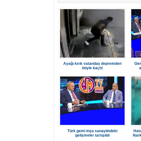
Ayağı kırık vatandaş depremden
Gem
böyle kaçtı!
a
Türk gemi inşa sanayiindeki
Hata
gelişmeler tartışıldı
Nark