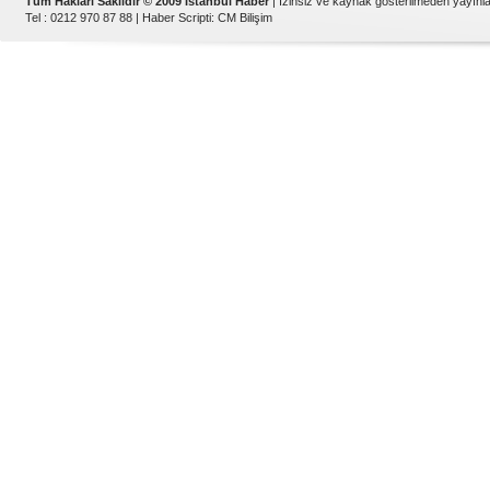
Tüm Hakları Saklıdır © 2009 İstanbul Haber
| İzinsiz ve kaynak gösterilmeden yayın
Tel : 0212 970 87 88 |
Haber Scripti
:
CM Bilişim