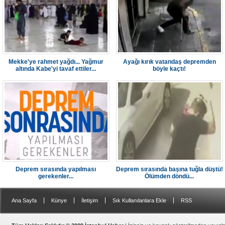
Mekke'ye rahmet yağdı... Yağmur
Ayağı kırık vatandaş depremden
altında Kabe'yi tavaf ettiler...
böyle kaçtı!
Deprem sırasında yapılması
Deprem sırasında başına tuğla düştü!
gerekenler...
Ölümden döndü...
|
|
|
|
Ana Sayfa
Künye
İletişim
Sık Kullanılanlara Ekle
RSS