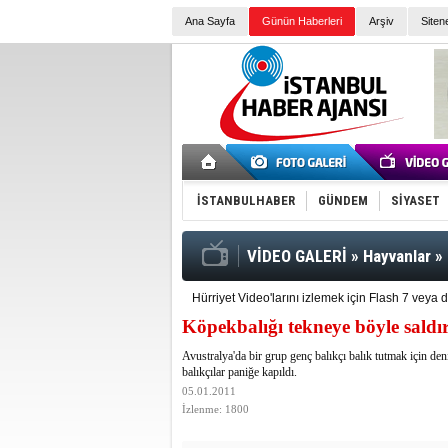
Ana Sayfa
Günün Haberleri
Arşiv
Siten
İSTANBULHABER
GÜNDEM
SİYASET
VİDEO GALERİ
»
Hayvanlar
»
Hürriyet Video'larını izlemek için Flash 7 vey
Köpekbalığı tekneye böyle saldır
Avustralya'da bir grup genç balıkçı balık tutmak için den
balıkçılar paniğe kapıldı.
05.01.2011
İzlenme: 1800