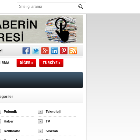
z!
l
TIRMA
DİĞER »
TÜRKİYE »
li
sındaki
egoriler
esi!
Polemik
Teknoloji
Haber
TV
desi!
Reklamlar
Sinema