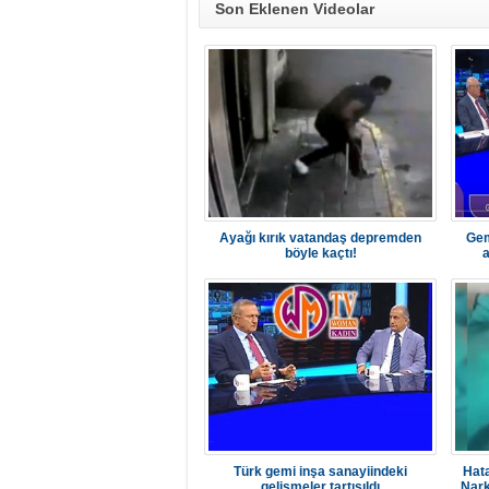
Son Eklenen Videolar
Ayağı kırık vatandaş depremden
Gem
böyle kaçtı!
a
Türk gemi inşa sanayiindeki
Hata
gelişmeler tartışıldı
Nark