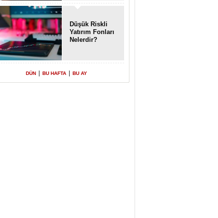
Enkaz!
Düşük Riskli
Yatırım Fonları
Nelerdir?
|
|
DÜN
BU HAFTA
BU AY