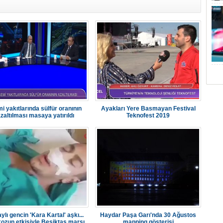
i yakıtlarında sülfür oranının
Ayakları Yere Basmayan Festival
zaltılması masaya yatırıldı
Teknofest 2019
ylı gencin 'Kara Kartal' aşkı...
Haydar Paşa Garı'nda 30 Ağustos
ozun etkisiyle Beşiktaş marşı
mapping gösterisi