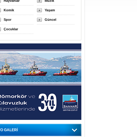
Hayvanlar
Müzik
Komik
Yaşam
Spor
Güncel
Çocuklar
O GALERİ