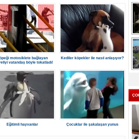
me
e
öpeği motosiklete bağlayan
Kediler köpekler ile nasıl anlaşıyor?
eliyi vatandaş böyle tokatladı!
Z
ba
g
ÇO
Eğitimli hayvanlar
Çocuklar ile şakalaşan yunus