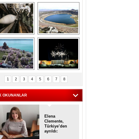
Askeri gemi 
Kapadokya'nın 
zarlığındaki terk 
'kalbi' Narlıgöl 
dilmiş gemilerin 
ilkbaharda bir başka 
etkileyici 
güzel
görüntüleri
iyaretçisiz kalan 
Haftanın 
Akdamar Adası 
fotoğrafları
1
2
3
4
5
6
7
8
dem çiçekleri ile 
örsel bir güzellik
K OKUNANLAR
Elena
Clemente,
Türkiye’den
ayrıldı:
Diplomatik