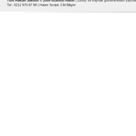
Tüm Hakları Saklıdır © 2009 İstanbul Haber
| İzinsiz ve kaynak gösterilmeden yayın
Tel : 0212 970 87 88 |
Haber Scripti
:
CM Bilişim