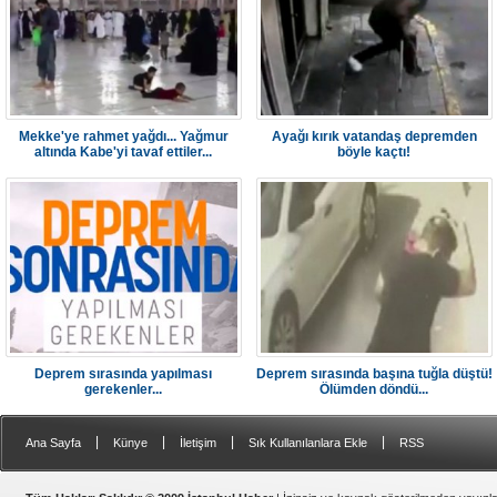
Mekke'ye rahmet yağdı... Yağmur
Ayağı kırık vatandaş depremden
altında Kabe'yi tavaf ettiler...
böyle kaçtı!
Deprem sırasında yapılması
Deprem sırasında başına tuğla düştü!
gerekenler...
Ölümden döndü...
|
|
|
|
Ana Sayfa
Künye
İletişim
Sık Kullanılanlara Ekle
RSS