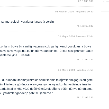
62.8.133.186
03 Haziran 2010 Perşembe 20:30
re rahmet eylesin yaralananlara şifa versin
78.163.62.132
31 Mayıs 2010 Pazartesi 22:04
onların böyle bir caniliği yapması çok yanlış. kendi çocuklarına böyle
eve seve yaşatırlar.bütün dünyadan bir tek Türkler ses çıkarıyor. zaten
şenlerde yine Türklerdi
78.191.99.236
31 Mayıs 2010 Pazartesi 21:59
u durumdan utanmayı bırakın saldırılarının fotoğraflarını göğüsleri gere
ni filimlerde görüncce olay çıkarıyorlar. oysa kurtlar vadisinde israilin
ındada israilin kötü yüzü değil yüzsüz olduğunu bütün dünya gördü,ama
 bu yardımlar gönderip şehit düşenlerde t
78.191.99.236