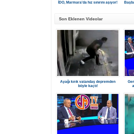
İDO, Marmara'da hız sınırını aşıyor!
Başba
Son Eklenen Videolar
Ayağı kırık vatandaş depremden
Gem
böyle kaçtı!
a