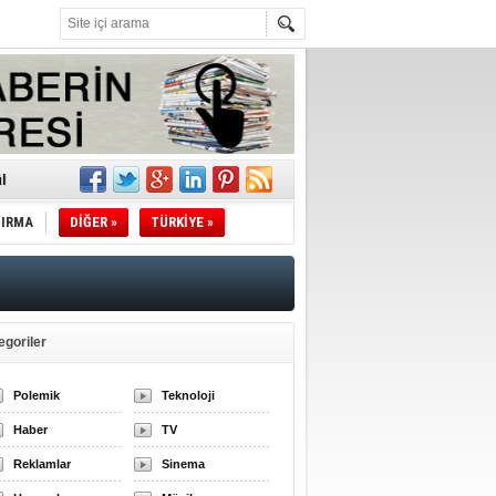
l
TIRMA
DİĞER »
TÜRKİYE »
li
sındaki
esi!
egoriler
Polemik
Teknoloji
desi!
Haber
TV
Reklamlar
Sinema