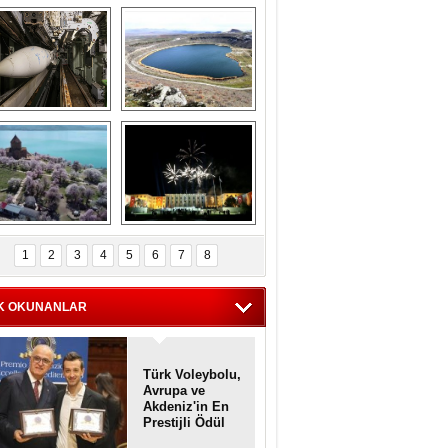
Askeri gemi 
Kapadokya'nın 
zarlığındaki terk 
'kalbi' Narlıgöl 
dilmiş gemilerin 
ilkbaharda bir başka 
etkileyici 
güzel
görüntüleri
iyaretçisiz kalan 
Haftanın 
Akdamar Adası 
fotoğrafları
1
2
3
4
5
6
7
8
dem çiçekleri ile 
örsel bir güzellik
K OKUNANLAR
Türk Voleybolu,
Avrupa ve
Akdeniz'in En
Prestijli Ödül
Töreninde