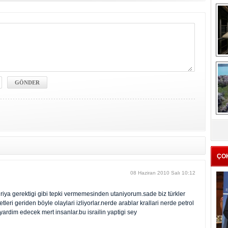
me
e
Z
ba
g
ÇO
08 Haziran 2010 Salı 10:12
iya gerektigi gibi tepki vermemesinden utaniyorum.sade biz türkler
tleri geriden böyle olaylari izliyorlar.nerde arablar krallari nerde petrol
ardim edecek mert insanlar.bu israilin yaptigi sey