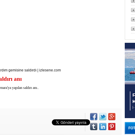
yardım gemisine saldırdı
|
izlesene.com
ldırı anı
ara'ya yapılan saldırı anı..
FOT