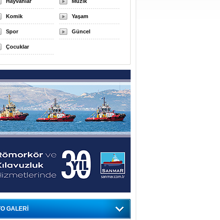
Hayvanlar
Müzik
Komik
Yaşam
Spor
Güncel
Çocuklar
O GALERİ