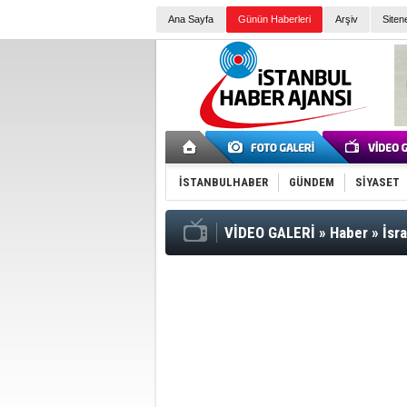
Ana Sayfa
Günün Haberleri
Arşiv
Siten
İSTANBULHABER
GÜNDEM
SİYASET
VİDEO GALERİ
»
Haber
»
İsra