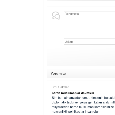
Yorumlar
umut akderi
nerde müslümanlar davetleri
Slm ben almanyadan umut, kimsenin bu saldir
diplomatik tepki veriyoruz geri kalan arab mille
milyarderleri nerde müslüman kardesleimize y
hayvanliktir.politikacilar insan olun.