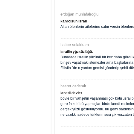
erdoğan munlafalıoğlu
kahrolsun israil
Allah ölenlerin ailelerine sabır versin ölenle
hatice solakkara
israilin yğzsüzlüğü.
Buradada israilin yüzünü bir kez daha gördük.
bir şey yaşatmak istemezler ama başkalarına s
Filistin `de o yardım gemisi gönderip şehit dü
hasret özdemir
lanetli devlet
böyle bir vahşetin yaşanması çok kötü .israilb
gere fn kulübü yapmışlar. birde kendi resimleri
gerçek yüzü gösteriliyordu. bu gemi saldırıs
ne yazıkki sadece türklerin sesi çıkıyor.zaten