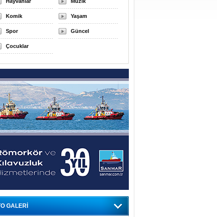
Hayvanlar
Müzik
Komik
Yaşam
Spor
Güncel
Çocuklar
O GALERİ