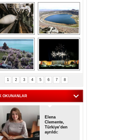
Askeri gemi 
Kapadokya'nın 
zarlığındaki terk 
'kalbi' Narlıgöl 
dilmiş gemilerin 
ilkbaharda bir başka 
etkileyici 
güzel
görüntüleri
iyaretçisiz kalan 
Haftanın 
Akdamar Adası 
fotoğrafları
1
2
3
4
5
6
7
8
dem çiçekleri ile 
örsel bir güzellik
K OKUNANLAR
Elena
Clemente,
Türkiye’den
ayrıldı:
Diplomatik