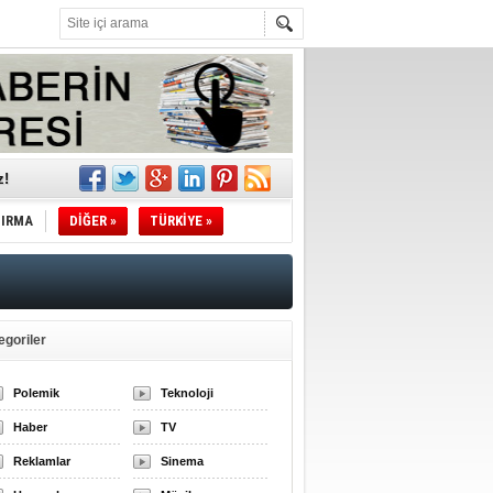
z!
l
TIRMA
DİĞER »
TÜRKİYE »
li
sındaki
egoriler
esi!
Polemik
Teknoloji
Haber
TV
desi!
Reklamlar
Sinema