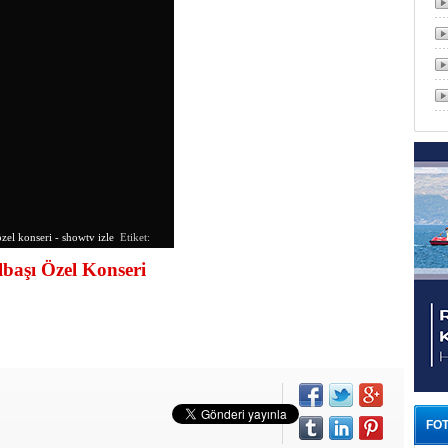
özel konseri - showtv izle
Etiket:
lbaşı Özel Konseri
FOT