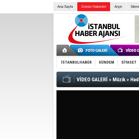
Ana Sayfa
Günün Haberleri
Arşiv
Siten
İSTANBULHABER
GÜNDEM
SİYASET
VİDEO GALERİ
»
Müzik
»
Had