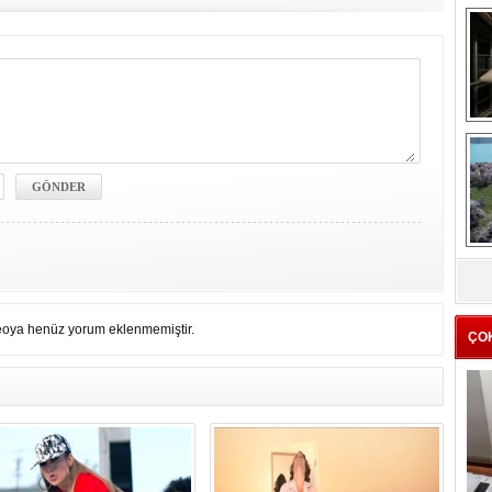
me
e
Z
ba
g
eoya henüz yorum eklenmemiştir.
ÇO