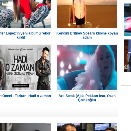
fer Lopez'in yeni albümü rekor
Kendini Britney Spears klibine koyan
kırdı!
adam
 Öncel - Tarkan: Hadi o zaman
Ara Sıcak (Ajda Pekkan feat. Ozan
Çolakoğlu)