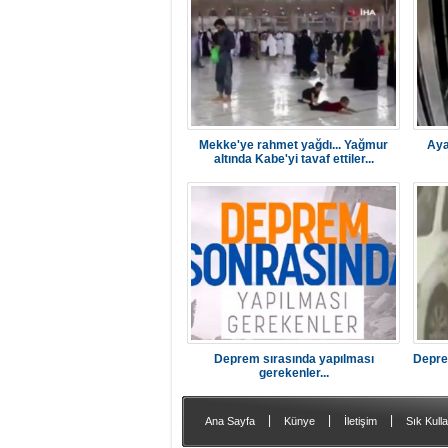
Mekke'ye rahmet yağdı... Yağmur
Aya
altında Kabe'yi tavaf ettiler...
Deprem sırasında yapılması
Depre
gerekenler...
|
|
|
Ana Sayfa
Künye
İletişim
Sık Kulla