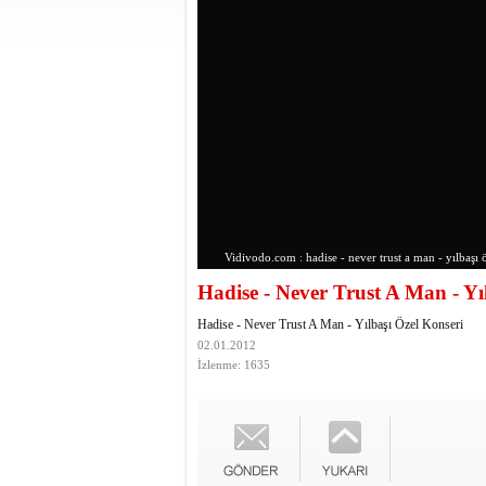
Vidivodo.com
:
hadise - never trust a man - yılbaşı 
Hadise - Never Trust A Man - Yı
Hadise - Never Trust A Man - Yılbaşı Özel Konseri
02.01.2012
İzlenme: 1635