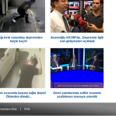
ğı kırık vatandaş depremden
İmamoğlu AKOM'da.. Depremle ilgili
böyle kaçtı!
son gelişmeleri açıkladı
m sırasında başına tuğla düştü!
Gemi yakıtlarında sülfür oranının
Ölümden döndü...
azaltılması masaya yatırıldı
|
nılanlara Ekle
RSS