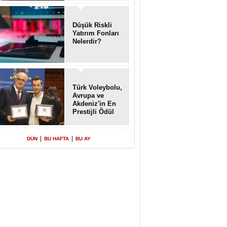
Enkaz!
Düşük Riskli
Yatırım Fonları
Nelerdir?
Türk Voleybolu,
Avrupa ve
Akdeniz'in En
Prestijli Ödül
Töreninde
Yeniden Onur
Konuğu
|
|
DÜN
BU HAFTA
BU AY