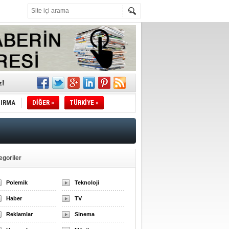
z!
l
TIRMA
DİĞER »
TÜRKİYE »
li
sındaki
egoriler
esi!
Polemik
Teknoloji
Haber
TV
desi!
Reklamlar
Sinema