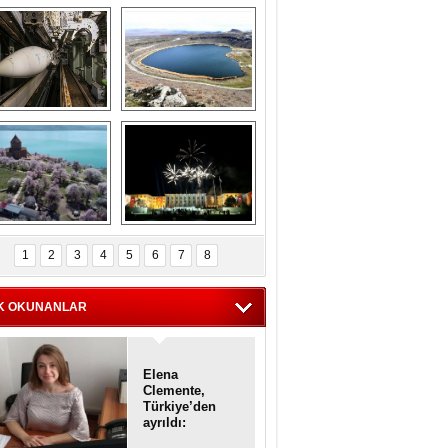
Askeri gemi 
Kapadokya'nın 
zarlığındaki terk 
'kalbi' Narlıgöl 
dilmiş gemilerin 
ilkbaharda bir başka 
etkileyici 
güzel
görüntüleri
iyaretçisiz kalan 
Haftanın 
Akdamar Adası 
fotoğrafları
1
2
3
4
5
6
7
8
dem çiçekleri ile 
örsel bir güzellik
K OKUNANLAR
Elena
Clemente,
Türkiye’den
ayrıldı:
Diplomatik