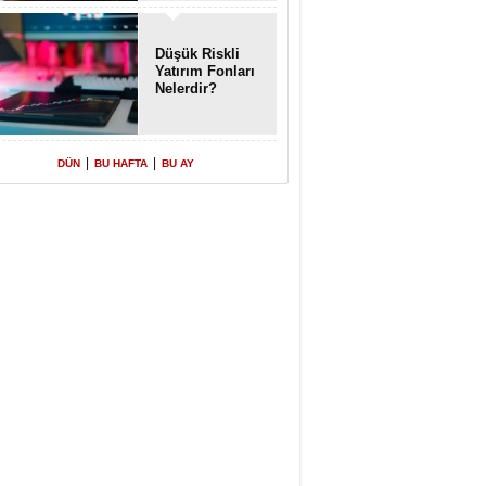
Enkaz!
Düşük Riskli
Yatırım Fonları
Nelerdir?
|
|
DÜN
BU HAFTA
BU AY