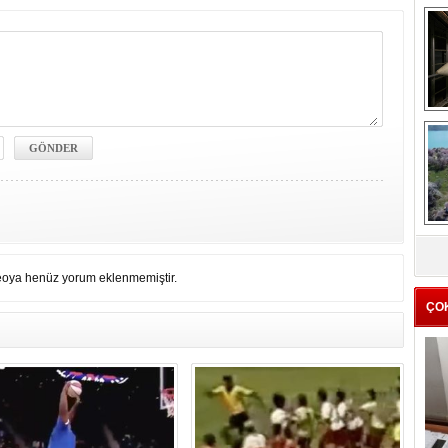
me
e
Z
ba
g
eoya henüz yorum eklenmemiştir.
ÇO