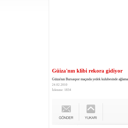
Güiza'nın klibi rekora gidiyor
Güiza'nın Bursaspor maçında yedek kulubesinde ağlaması
24.02.2010
İzlenme: 1834