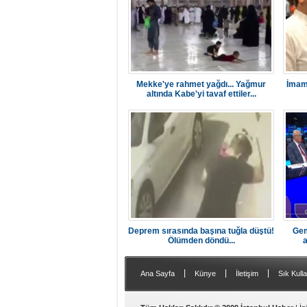
Mekke'ye rahmet yağdı... Yağmur
İmamo
altında Kabe'yi tavaf ettiler...
Deprem sırasında başına tuğla düştü!
Gem
Ölümden döndü...
a
|
|
|
Ana Sayfa
Künye
İletişim
Sık Kulla