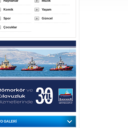
Hayvanlar
Müzik
Komik
Yaşam
Spor
Güncel
Çocuklar
O GALERİ