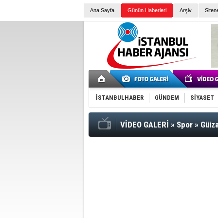
Ana Sayfa
Günün Haberleri
Arşiv
Siten
İSTANBULHABER
GÜNDEM
SİYASET
VİDEO GALERİ
»
Spor
»
Güiza