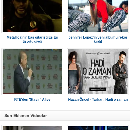
Metallica'nın bas gitaristi Es Es
Jennifer Lopez'in yeni albümü rekor
tişörtü giydi
kırdı!
RTE'den 'Stayin' Alive
Nazan Öncel - Tarkan: Hadi o zaman
Son Eklenen Videolar