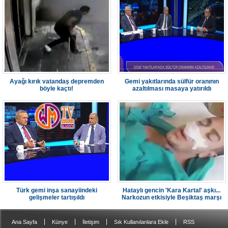
Ayağı kırık vatandaş depremden
Gemi yakıtlarında sülfür oranının
böyle kaçtı!
azaltılması masaya yatırıldı
Türk gemi inşa sanayiindeki
Hataylı gencin 'Kara Kartal' aşkı...
gelişmeler tartışıldı
Narkozun etkisiyle Beşiktaş marşı
söyledi
|
|
|
|
Ana Sayfa
Künye
İletişim
Sık Kullanılanlara Ekle
RSS