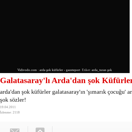
Vidivodo.com
:
arda şok küfürler - gazeteport
Etiket:
arda_turan
şok
Galatasaray'lı Arda'dan şok Küfürle
arda'dan şok küfürler galatasaray'ın 'şımarık çocuğu' 
şok sözler!
19.04.2011
İzlenme: 2118