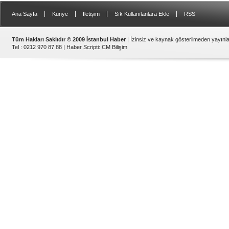
|
|
|
|
Ana Sayfa
Künye
İletişim
Sık Kullanılanlara Ekle
RSS
Tüm Hakları Saklıdır © 2009 İstanbul Haber
| İzinsiz ve kaynak gösterilmeden yayın
Tel : 0212 970 87 88 |
Haber Scripti
:
CM Bilişim