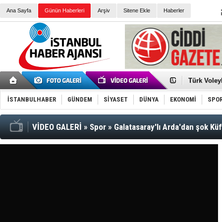
Ana Sayfa
Günün Haberleri
Arşiv
Sitene Ekle
Haberler
Türk Voley
Töreninde
İkinci El M
Guguk kuş
İSTANBULHABER
GÜNDEM
SİYASET
DÜNYA
EKONOMİ
SPO
Sneaker Ay
Erkek Spor
Bakmalısın
Tommy Hilf
VİDEO GALERİ
»
Spor
»
Galatasaray'lı Arda'dan şok Küf
Yeri
Ceza sorum
Kayyum ata
Ankara kuli
Kemal Kılı
Erdoğan: “
'Kurultay D
İtalyan Lis
Ece Gürel'
3 gözaltı: